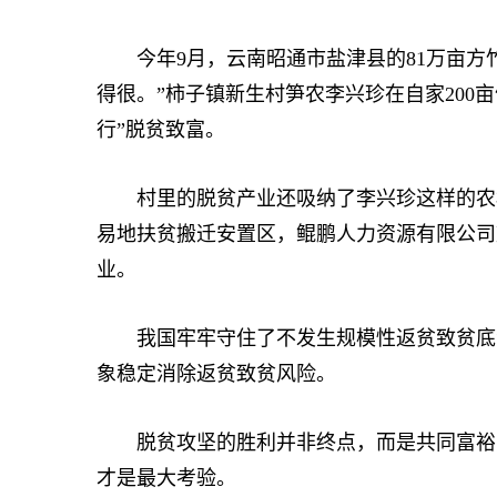
今年9月，云南昭通市盐津县的81万亩方竹
得很。”柿子镇新生村笋农李兴珍在自家200
行”脱贫致富。
村里的脱贫产业还吸纳了李兴珍这样的农村
易地扶贫搬迁安置区，鲲鹏人力资源有限公司
业。
我国牢牢守住了不发生规模性返贫致贫底线。
象稳定消除返贫致贫风险。
脱贫攻坚的胜利并非终点，而是共同富裕的
才是最大考验。