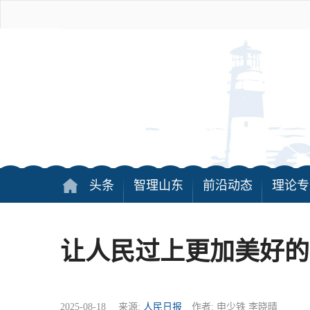
头条
智理山东
前沿动态
理论专
让人民过上更加美好的
2025-08-18 来源:
人民日报
作者: 申少铁 李晓晴