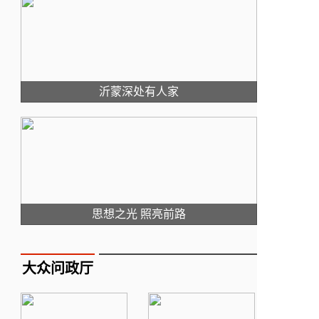
沂蒙深处有人家
思想之光 照亮前路
大众问政厅