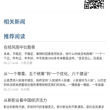
相关新闻
推荐阅读
在经风雨中壮筋骨
未来，不稳定、不确定、难预料因素依然较多，但什么时候没有困难？“一个一
个过，年年过、年年好，中华民族5000多年来都是这样。”坚定信心，往高处
攀、向难处进，在搏击风浪中长胆识、强本领，中国经济这艘巨轮定会劈波斩
08-25 14-08
人民日报
浪、一往无前。
[详细]
从“一个尊重、五个统筹”到“一个优化、六个建设”
认真贯彻人民城市理念，始终坚持“人民城市人民建、人民城市为人民”，以历史
的纵深感来把握现在做的事情和制定我们的目标，一锤接着一锤敲、一年接着
一年干，不断朝着现代化人民城市的目标扎实迈进。
[详细]
08-25 14-08
大众网
从新职业看中国经济活力
职业的新陈代谢，折射时代的发展变迁。新兴职业的不断涌现，是社会充满活