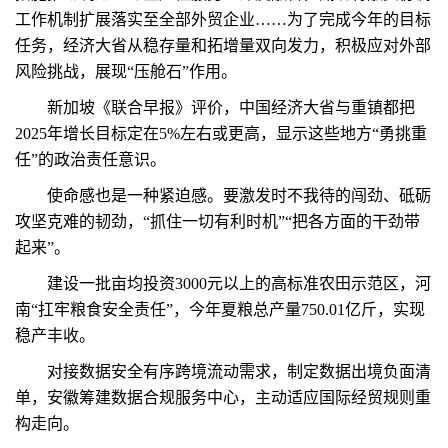
工作机制扩展落实至全部外贸企业……为了完成今年的目标
任务，经济大省从稳存量和拓增量双向发力，积极应对外部
风险挑战，展现“压舱石”作用。
新加坡《联合早报》评价，中国经济大省与重镇都把
2025年增长目标定在5%左右或更高，显示这些地方“勇挑重
任”的政治责任意识。
使命感也是一种紧迫感。要激发时不我待的闯劲、砥砺
攻坚克难的韧劲，“抓住一切有利时机”“把各方面的干劲带
起来”。
建设一批亩均投资3000元以上的高标准农田示范区，河
南“扛牢粮食安全责任”，今年夏粮总产量750.01亿斤，实现
稳产丰收。
对接数据安全有序跨境流动需求，制定数据出境负面清
单，安徽筹建数据合规服务中心，主动适应国际经贸规则重
构走向。