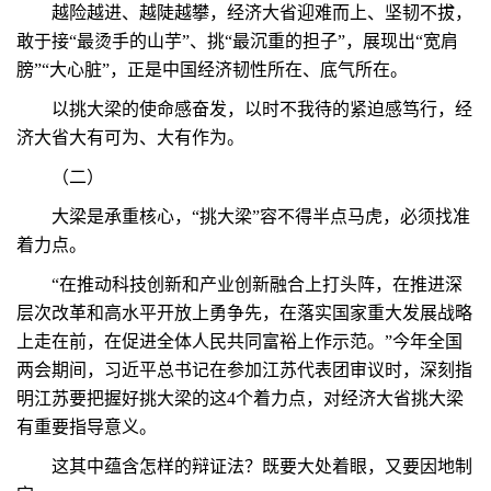
越险越进、越陡越攀，经济大省迎难而上、坚韧不拔，
敢于接“最烫手的山芋”、挑“最沉重的担子”，展现出“宽肩
膀”“大心脏”，正是中国经济韧性所在、底气所在。
以挑大梁的使命感奋发，以时不我待的紧迫感笃行，经
济大省大有可为、大有作为。
（二）
大梁是承重核心，“挑大梁”容不得半点马虎，必须找准
着力点。
“在推动科技创新和产业创新融合上打头阵，在推进深
层次改革和高水平开放上勇争先，在落实国家重大发展战略
上走在前，在促进全体人民共同富裕上作示范。”今年全国
两会期间，习近平总书记在参加江苏代表团审议时，深刻指
明江苏要把握好挑大梁的这4个着力点，对经济大省挑大梁
有重要指导意义。
这其中蕴含怎样的辩证法？既要大处着眼，又要因地制