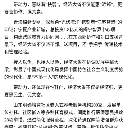
带动力，意味着“扶弱”，经济大省不仅能惠“近邻”，更
要善协作、谋共赢。
青海绵延戈壁，深蓝色“光伏海洋”镌刻着“江苏智造”的
印记；宁夏产业新城，总投资1.8亿元的闽宁智算中心项
目，构建跨区域算力协同网……在东西部协作和对口支援背
景下，经济大省不仅派干部、送项目，还“手把手”传递技术
和管理经验。
授人以鱼，也授人以渔，经济大省在协调发展中挑大
梁，彰显了中国式现代化是发挥中国特色社会主义制度优势
的现代化，是“不落一人”的现代化。
带动力，还体现在“打样”，经济大省不仅是经济强，更
要惠民生、促共富。
山东明确培育社区嵌入式养老服务机构200家，发展单
位办托、社区嵌入等多种托育模式；湖南推行医保惠民提效
28项举措，通过简化服务流程、深化待遇保障等增强群众获
得感；福建开展“总校制”改革试点，带动一批优质学校成