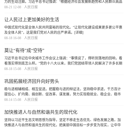
力的生动注脚。习近平总书记强调：“根据经济社会发展新趋势和人民群众高品
质生活新期待，不断细化优化社会分工，大力发展新业态、新模式，积极挖
08-21 12-08
人民日报
掘、培育新的职业序列，开发新的就业增长点。”
[详细]
让人民过上更加美好的生活
中国式现代化是全体人民共同富裕的现代化。“让现代化建设成果更多更公平惠
及全体人民”，这是我们党对人民的庄严承诺。
[详细]
08-18 16-08
人民日报
莫让“有待”成“空待”
习近平总书记在中央城市工作会议上强调：“事情说了，得听到落地的回响，看
看落实得到底怎么样。”党的十八大以来，我们党团结带领人民解决了许多长期
想解决而没有解决的难题，办成了许多过去想办而没有办成的大事，很重要的
08-18 15-08
人民日报
就是靠马上就办、真抓实干的务实作风。习近
[详细]
巩固拓展经济回升向好势头
稳与进相辅相成、相互促进。把握稳与进的辩证法，坚持稳中求进，千方百计
提信心、扩内需、搞创新、促改革、谋发展，努力实现稳就业、稳企业、稳市
场、稳预期，以更积极的态度、更务实的行动把握新机遇、打好主动仗，定能
08-14 15-08
人民日报
为“十四五”规划目标任务顺利收官、实现“十五
[详细]
加快推进人与自然和谐共生的现代化
坚持以习近平生态文明思想为指导，坚定不移走生态优先、绿色发展之路，加
快推进人与自然和谐共生的现代化，把美丽中国目标一步步变为现实，让中华