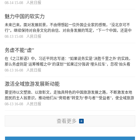
大地蓝天永驻、青山常在、绿水长流。
[详细]
08-14 15-08
人民日报
魅力中国的软实力
未来已来。面对发展前景，不由得想起一位外国企业家的感慨，“没北京可不
行”。继续保持对自身文化的自信、对自身发展的笃定，“下一个中国，还是中
国”。
[详细]
08-13 15-08
人民日报
务虚不能“虚”
在《之江新语》中，习近平同志写道：“如果说务实是‘决胜千里之外’的实践，
那么务虚则是‘运筹帷幄之中’的谋划”“如果过分强调‘埋头拉车’，忽视‘抬头看
路’，那就会陷于千头万绪的事务泥潭而不可拔”。可见，务虚对党员干部干事创
08-13 16-08
人民日报
业来说是十分重要的。
[详细]
激活全域旅游发展新动能
要坚持以文塑旅、以旅彰文，走独具特色的中国旅游发展之路，不断激发本地
居民的主人翁意识，推动他们从“旁观者”转变为“参与者”“受益者”，使全域旅游
不仅为游客提供超越景观的独特人文体验与情感体验，更为当地带来就业增
08-13 16-08
人民日报
收、环境改善，使游客和当地居民的美好生
[详细]
查看更多