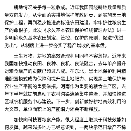
耕地情况关乎每一粒收成。近年我国围绕耕地数量和质
量双向发力，从全面落实耕地保护党政同责，到实施黑土地
保护工程，再到稳步推进高标准农田建设，牢牢护住粮食生
产的命根子。此次《永久基本农田保护红线管理办法》进一
步明确永久基本农田划定、管控、保护的原则，促进“优进
劣出”，从制度上进一步夯实了稳产增收的基本盘。
土生万物，耕地的高效合理利用同样不容忽视。近年来
我国加快推动良田、良种、良机、良法融合，去年单产提升
对粮食增产的贡献已超过八成。在东北，黑土地保护利用精
准配置模式成为保障和提升黑土地肥力、实现黑土地保护与
农业生产平衡的重要举措。河南作为重要的粮食主产区，去
年下半年就提前启动了农村沟渠连通集中整治，并加快推进
区域农机服务中心建设。下一步，创新做好耕地高效利用的
大文章，单位面积上的产能潜力还会不断释放。
加快向科技要粮食产能，很大程度上取决于科技效能如
何发挥。越来越多地方已经意识到，一两块示范田增产不稀