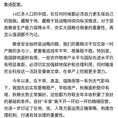
集成配套。
14亿多人口的中国，在任何时候都必须自力更生保自己
的饭碗。藏粮于地、藏粮于技战略持续向纵深推进，对于提
高粮食生产能力保障水平、夯实大国粮仓根基的重要性，再
怎么强调都不为过。
粮食安全始终是战略问题，我们的着眼点不仅仅是一时
产粮的多与少，更要看底线牢不牢、根基稳不稳。特别是，
我国耕地面积有限，一些农作物单产水平与国际先进水平仍
有明显差距，必须切实加强耕地保护和合理利用，同时瞄准
农业科技这一活跃变量做文章，在单产上挖掘更多潜力。
今年以来，在干旱、高温、强降雨等一系列天气影响
下，我国先后实现夏粮稳产、早稻增产，秋粮面积稳中有
增，秋粮长势正常偏好，这些都为夺取全年丰收积累了良好
的基础和条件。良好“丰景”离不开一环扣一环的精细田管，
也进一步印证了在地、技、人等方面运用正确策略、构建合
理机制、付诸有效治理的重要性。