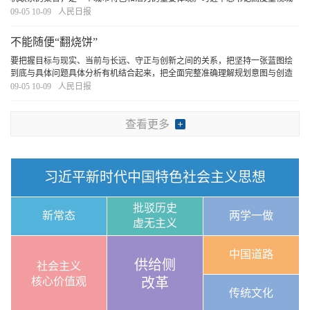
市文脉赓续，强调“要本着对历史负责、对人民负责的精神，传承历史文脉，处
09-05 10-09
人民日报
理好城市改造开发和历史文化遗产保护利用的关
[详细]
不能随便“翻烧饼”
要把握目标与现实、当前与长远、守正与创新之间的关系，把坚持一张蓝图绘
到底与具体问题具体分析有机结合起来，把全面完整准确理解规划意图与创造
性执行、高水平落实有机结合起来，最终把一项项改革举措、一件件民生实事
09-05 10-09
人民日报
落到实处。
[详细]
查看更多
习近平新时代中国特色社会主义思想
批驳历史
新常态
两学一做
虚无主义
中国道路
供给侧
社会主义
核心价值观
改革
传统文化