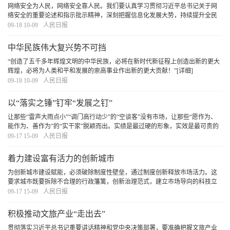
网络安全为人民，网络安全靠人民。我们要认真学习贯彻习近平总书记关于网
络安全的重要论述和指示批示精神，深刻把握信息化发展大势，持续提升全民
网络安全意识和技能，充分发挥广大人民在维护网络安全中的主体作用，不断
09-18 10-09
人民日报
提高网络安全水平。
[详细]
中华民族伟大复兴势不可挡
“创造了五千多年辉煌文明的中华民族，必将在新时代新征程上创造出新的更大
辉煌，必将为人类和平和发展的崇高事业作出新的更大贡献！”
[详细]
09-18 10-09
人民日报
以“落实之锤”钉牢“发展之钉”
让那些“雷声大雨点小”“调门高行动少”的“空谈客”没有市场，让那些“愿作为、
能作为、善作为”的“实干家”脱颖而出。实绩是最过硬的形象，实效是最可贵的
担当。党员干部只有拿出真抓的实劲、敢抓的狠劲、善抓的巧劲、常抓的韧
09-17 15-09
人民日报
劲，才能真正把各项工作落到实处、抓
[详细]
着力建设富有活力的创新城市
为创新城市建设赋能，必须破除制度性壁垒，通过制度创新释放市场活力。这
要求城市既要拆除不合理的行政藩篱，创新治理范式，建立市场导向的科技立
项与评价机制;又要突破要素桎梏，推动科研人员职务成果权属改革;还要优化风
09-17 15-09
人民日报
险包容机制，完善创新容错与法治保障体系。只
[详细]
积极推动文旅产业“走出去”
贯彻落实习近平总书记重要讲话精神和党中央决策部署，要准确把握文旅产业