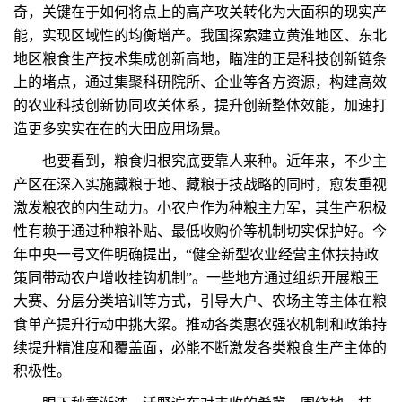
奇，关键在于如何将点上的高产攻关转化为大面积的现实产
能，实现区域性的均衡增产。我国探索建立黄淮地区、东北
地区粮食生产技术集成创新高地，瞄准的正是科技创新链条
上的堵点，通过集聚科研院所、企业等各方资源，构建高效
的农业科技创新协同攻关体系，提升创新整体效能，加速打
造更多实实在在的大田应用场景。
也要看到，粮食归根究底要靠人来种。近年来，不少主
产区在深入实施藏粮于地、藏粮于技战略的同时，愈发重视
激发粮农的内生动力。小农户作为种粮主力军，其生产积极
性有赖于通过种粮补贴、最低收购价等机制切实保护好。今
年中央一号文件明确提出，“健全新型农业经营主体扶持政
策同带动农户增收挂钩机制”。一些地方通过组织开展粮王
大赛、分层分类培训等方式，引导大户、农场主等主体在粮
食单产提升行动中挑大梁。推动各类惠农强农机制和政策持
续提升精准度和覆盖面，必能不断激发各类粮食生产主体的
积极性。