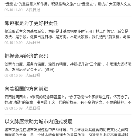
“走出去”的重要意义和作用，积极推动文旅产业“走出去”，助力扩大国际人文交
流合作。
[详细]
09-10 11-09
人民日报
卸包袱是为了更好担责任
整治形式主义为基层减负，为的是让基层把更多时间用于抓工作落实。减负是
方法、是手段，促担当是目标、是方向。本期大家谈，我们选刊3篇来稿，与读
者一起探讨如何锚定目标、校准方向，更好实现真减负、减真负。
[详细]
09-10 10-09
人民日报
把握会展经济的密码
创新有力度，服务有温度，治理有精度，持续提升这“三个度”，市场活力还将喷
涌、发展后劲定会十足。
[详细]
09-09 16-09
人民日报
向着祖国的方向前进
云南昆明西山，9米高的纪念碑基座上，“赤子功勋”4个字熠熠生辉。亿万赤子，
翻动“功勋”的篇章，书写属于这一代的新故事。有不变的信念、不屈的精神、不
懈的追求，脚踏实地、干在当下，就能赢得主动、赢得未来。
[详细]
09-09 15-09
人民日报
以文脉赓续助力城市内涵式发展
城市文脉是在城市发展过程中自然环境、社会环境及其蕴含的历史文化之间有
机联系的集合，是一个城市特色和活力的重要体现。习近平总书记高度重视城