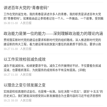
战略资源。
[详细]
讲述百年大党的“青春密码”
工作在党的诞生地，我的青春是讲述许多人的青春，我的职责是讲述百年大党
的“青春密码”。如果能由此让参观者记住一个人、一件展品、一个故事，受到触
动、生出力量，便是最大的意义。
[详细]
10-30 11-10
人民日报
政治能力是第一位的能力——深刻理解政治能力的理论内涵
与创新贡献
贯彻落实新时代党的建设总要求和新时代党的组织路线，深入推进新时代党的
建设新的伟大工程，着力建设堪当民族复兴重任的高素质干部队伍，要求以政
治建设统领党的建设各项工作，不断提高各级党组织和广大党员干部的政治判
10-27 11-10
人民日报
断力、政治领悟力、政治执行力，坚定不移全面从
[详细]
以工作实效检验减负成效
减负不能减担当，松绑更要添干劲。减负工作开展得好不好，不仅要看负担减
没减，也要看抓落实、为民服务的成效和水平有没有提高。
[详细]
10-27 11-10
人民日报
以理念之变引领发展之变
实践是检验真理的试金石，也是唯一标准。站在决胜“十四五”、谋划“十五五”的
历史关口，我们更能深刻感受到以新发展理念为主要内容的习近平经济思想所
蕴含的真理力量和实践伟力。
[详细]
10-21 10-10
人民日报