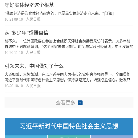
守好实体经济这个根基
“我国经济是靠实体经济起家的，也要靠实体经济走向未来。”
[详细]
10-21 09-10
人民日报
从“多少年”感悟自信
前不久，一位外国政要在参加上合组织天津峰会前接受采访时表示，30多年前
首访中国时就意识到，“这个国家未来可期”。时间与实践已经证明，中国发展的
潜力大、活力足。扬帆的中国定会乘势而上，向着更加壮阔的前方远航。
[详细]
10-20 11-10
人民日报
引领未来，中国做对了什么
大道如砥，大势如潮。在以习近平同志为核心的党中央坚强领导下，全面贯彻
习近平新时代中国特色社会主义思想，保持战略定力，增强必胜信心，激发只
争朝夕、永不懈怠的奋斗精神，未来一定属于我们！胜利一定属于我们！
[详细]
10-20 10-10
人民日报
查看更多
习近平新时代中国特色社会主义思想