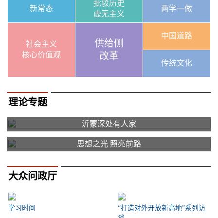
批驳历史
新常态
两学一做
虚无主义
中国道路
供给侧
社会主义
核心价值观
改革
传统文化
理论专题
沂蒙深处有人家
思想之光 照亮前路
大众问政厅
学习时间
“打造对外开放新高地”系列访
谈