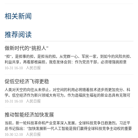
相关新闻
推荐阅读
做新时代的“挑担人”
“担”，是担事的担，是担当的担。从党群一心、军民一家，到如今的风险共担、
利益共享，再看那根扁担，我愈发体会到：作为党员干部，必须增强挑担意
识、提高挑担本领、争做挑担能手。自己这一程挑得稳一点、远一点，就能为
10-31 16-10
人民日报
今后的工作打下更好的基础。带动更多人共挑担
[详细]
促低空经济飞得更稳
人类对天空的向往从未停止，对空间的利用必将随着技术进步而更加充分、科
学。低空经济作为新兴领域大有可为，作为造福民生福祉的新业态具有无限可
能。稳步推进改革，大胆试大胆闯，统筹好发展与安全，低空经济终将迎来“腾
10-31 16-10
人民日报
飞”，成就更加美好的生活。
[详细]
推动智能经济加快发展
当前，新一轮科技革命和产业变革深入发展，全球科技竞争日趋激烈。习近平
总书记指出：“加快发展新一代人工智能是我们赢得全球科技竞争主动权的重要
战略抓手，是推动我国科技跨越发展、产业优化升级、生产力整体跃升的重要
10-30 12-10
人民日报