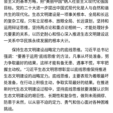
会主义的基本方略，把“美丽中国”纳入社会主义现代化强国
目标。党的二十大进一步提出中国式现代化是人与自然和谐
共生的现代化。生态文明建设是一项事关根本、全局和长远
的复杂工程，只有立足根本、放眼全局、长远谋划，坚持和
运用辩证思维，坚持两点论和重点论相统一，才能处理好多
元要素的关系，以历史耐心和恒心深入推进生态文明建设这
一关系中华民族永续发展的根本大计。
保持生态文明建设战略定力的底线思维。习近平总书记
强调：“要善于运用‘底线思维’的方法，凡事从坏处准备，努
力争取最好的结果，这样才能有备无患、遇事不慌，牢牢把
握主动权。”习近平生态文明思想彰显以底线思维保持推进
生态文明建设的战略定力。底线思维，主要表现为着眼最坏
处准备，在行动上积极主动，争取实现最好的结果。在推进
新时代生态文明建设过程中，坚持底线思维就要清醒认识到
生态文明建设的艰巨性、长期性和复杂性，做到未雨绸缪、
防患于未然，以从容不迫的定力、勇气和信心面对各种困难
挑战。