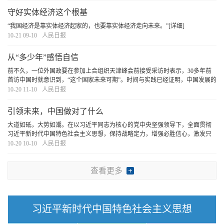
守好实体经济这个根基
“我国经济是靠实体经济起家的，也要靠实体经济走向未来。”
[详细]
10-21 09-10
人民日报
从“多少年”感悟自信
前不久，一位外国政要在参加上合组织天津峰会前接受采访时表示，30多年前
首访中国时就意识到，“这个国家未来可期”。时间与实践已经证明，中国发展的
潜力大、活力足。扬帆的中国定会乘势而上，向着更加壮阔的前方远航。
[详细]
10-20 11-10
人民日报
引领未来，中国做对了什么
大道如砥，大势如潮。在以习近平同志为核心的党中央坚强领导下，全面贯彻
习近平新时代中国特色社会主义思想，保持战略定力，增强必胜信心，激发只
争朝夕、永不懈怠的奋斗精神，未来一定属于我们！胜利一定属于我们！
[详细]
10-20 10-10
人民日报
查看更多
习近平新时代中国特色社会主义思想