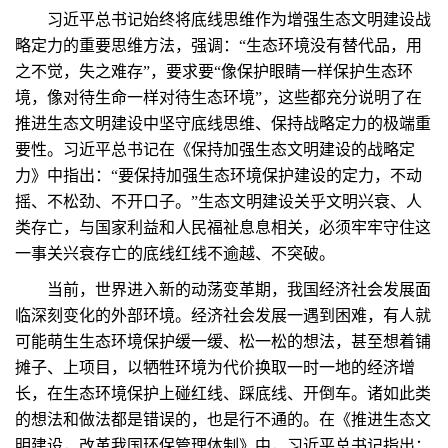
习近平总书记始终将底线思维作为增强生态文明建设战
略定力的重要思维方法，强调：“生态环境没有替代品，用
之不觉，失之难存”，要求要“像保护眼睛一样保护生态环
境，像对待生命一样对待生态环境”，这些都充分说明了在
推进生态文明建设中坚守底线思维、保持战略定力的极端重
要性。习近平总书记在《保持加强生态文明建设的战略定
力》中指出：“要保持加强生态环境保护建设的定力，不动
摇、不松劲、不开口子。”生态文明建设关乎文明兴衰、人
类存亡，与国家利益和人民福祉息息相关，必须牢牢守住这
一事关兴衰存亡的底线红线不逾越、不突破。
当前，世界进入新的动荡变革期，我国经济社会发展面
临深刻变化的外部环境。经济社会发展一遇到困难，有人就
可能萌生生态环境保护缓一缓、松一松的想法，甚至想着铺
摊子、上项目，以牺牲环境为代价换取一时一地的经济增
长，在生态环境保护上碰红线、踩底线、开倒车。诸如此类
的想法和做法都是错误的，也是行不通的。在《推进生态文
明建设，改革我国环保管理体制》中，习近平总书记指出：