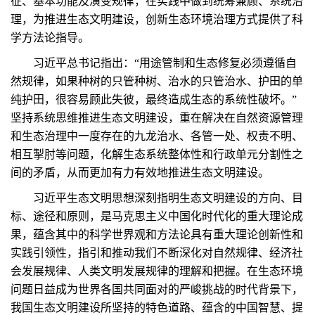
征、基本功能及演变规律，在实践中做到统筹兼顾、系统治
理，为推进生态文明建设，创新生态环境治理方式提供了科
学方法论指导。
习近平总书记指出：“用途管制和生态修复必须遵循自
然规律，如果种树的只管种树、治水的只管治水、护田的单
纯护田，很容易顾此失彼，最终造成生态的系统性破坏。”
坚持系统思维推进生态文明建设，重在解决在自然资源管理
和生态治理中一度存在的九龙治水、各管一处、权责不明、
相互掣肘等问题，化解生态系统整体性和行政单元分割性之
间的矛盾，从而更加有力有效地推进生态文明建设。
习近平生态文明思想深刻指明生态文明建设的方向、目
标、途径和原则，是马克思主义中国化时代化的重大理论成
果，蕴含其中的科学世界观和方法论具有重大理论创新性和
实践引领性，指引和推动我们不断深化对自然规律、经济社
会发展规律、人类文明发展规律的理解和把握。在生态环境
问题日益成为世界各国共同面对的严峻挑战的时代背景下，
我国生态文明建设所坚持的特色道路、蕴含的中国智慧、提