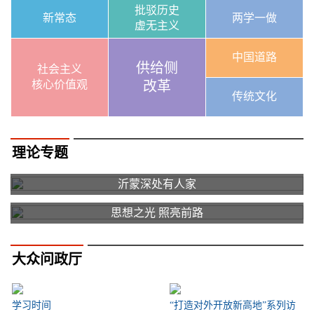
批驳历史
新常态
两学一做
虚无主义
中国道路
供给侧
社会主义
核心价值观
改革
传统文化
理论专题
沂蒙深处有人家
思想之光 照亮前路
大众问政厅
学习时间
“打造对外开放新高地”系列访