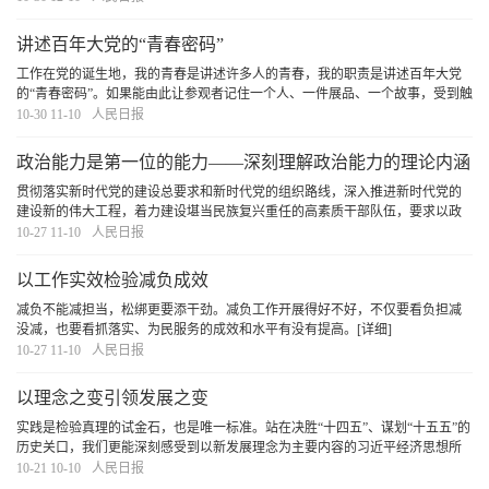
战略资源。
[详细]
讲述百年大党的“青春密码”
工作在党的诞生地，我的青春是讲述许多人的青春，我的职责是讲述百年大党
的“青春密码”。如果能由此让参观者记住一个人、一件展品、一个故事，受到触
动、生出力量，便是最大的意义。
[详细]
10-30 11-10
人民日报
政治能力是第一位的能力——深刻理解政治能力的理论内涵
与创新贡献
贯彻落实新时代党的建设总要求和新时代党的组织路线，深入推进新时代党的
建设新的伟大工程，着力建设堪当民族复兴重任的高素质干部队伍，要求以政
治建设统领党的建设各项工作，不断提高各级党组织和广大党员干部的政治判
10-27 11-10
人民日报
断力、政治领悟力、政治执行力，坚定不移全面从
[详细]
以工作实效检验减负成效
减负不能减担当，松绑更要添干劲。减负工作开展得好不好，不仅要看负担减
没减，也要看抓落实、为民服务的成效和水平有没有提高。
[详细]
10-27 11-10
人民日报
以理念之变引领发展之变
实践是检验真理的试金石，也是唯一标准。站在决胜“十四五”、谋划“十五五”的
历史关口，我们更能深刻感受到以新发展理念为主要内容的习近平经济思想所
蕴含的真理力量和实践伟力。
[详细]
10-21 10-10
人民日报