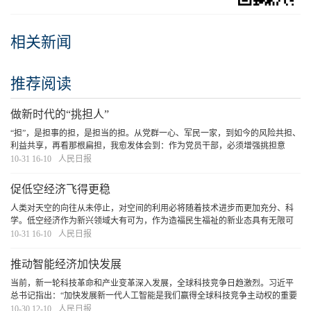
相关新闻
推荐阅读
做新时代的“挑担人”
“担”，是担事的担，是担当的担。从党群一心、军民一家，到如今的风险共担、
利益共享，再看那根扁担，我愈发体会到：作为党员干部，必须增强挑担意
识、提高挑担本领、争做挑担能手。自己这一程挑得稳一点、远一点，就能为
10-31 16-10
人民日报
今后的工作打下更好的基础。带动更多人共挑担
[详细]
促低空经济飞得更稳
人类对天空的向往从未停止，对空间的利用必将随着技术进步而更加充分、科
学。低空经济作为新兴领域大有可为，作为造福民生福祉的新业态具有无限可
能。稳步推进改革，大胆试大胆闯，统筹好发展与安全，低空经济终将迎来“腾
10-31 16-10
人民日报
飞”，成就更加美好的生活。
[详细]
推动智能经济加快发展
当前，新一轮科技革命和产业变革深入发展，全球科技竞争日趋激烈。习近平
总书记指出：“加快发展新一代人工智能是我们赢得全球科技竞争主动权的重要
战略抓手，是推动我国科技跨越发展、产业优化升级、生产力整体跃升的重要
10-30 12-10
人民日报