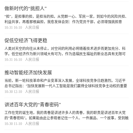
来潜能。
[详细]
做新时代的“挑担人”
“担”，是担事的担，是担当的担。从党群一心、军民一家，到如今的风险共担、
利益共享，再看那根扁担，我愈发体会到：作为党员干部，必须增强挑担意
识、提高挑担本领、争做挑担能手。自己这一程挑得稳一点、远一点，就能为
10-31 16-10
人民日报
今后的工作打下更好的基础。带动更多人共挑担
[详细]
促低空经济飞得更稳
人类对天空的向往从未停止，对空间的利用必将随着技术进步而更加充分、科
学。低空经济作为新兴领域大有可为，作为造福民生福祉的新业态具有无限可
能。稳步推进改革，大胆试大胆闯，统筹好发展与安全，低空经济终将迎来“腾
10-31 16-10
人民日报
飞”，成就更加美好的生活。
[详细]
推动智能经济加快发展
当前，新一轮科技革命和产业变革深入发展，全球科技竞争日趋激烈。习近平
总书记指出：“加快发展新一代人工智能是我们赢得全球科技竞争主动权的重要
战略抓手，是推动我国科技跨越发展、产业优化升级、生产力整体跃升的重要
10-30 12-10
人民日报
战略资源。
[详细]
讲述百年大党的“青春密码”
工作在党的诞生地，我的青春是讲述许多人的青春，我的职责是讲述百年大党
的“青春密码”。如果能由此让参观者记住一个人、一件展品、一个故事，受到触
动、生出力量，便是最大的意义。
[详细]
10-30 11-10
人民日报