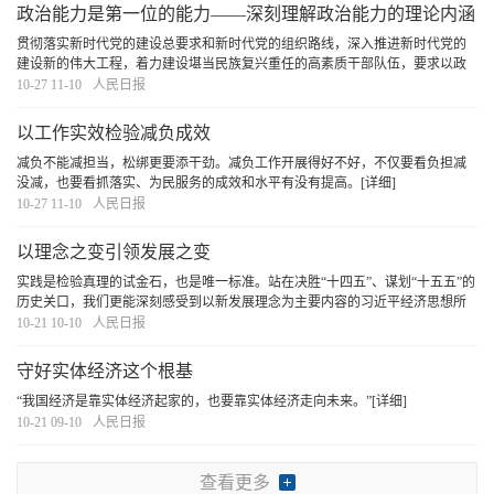
政治能力是第一位的能力——深刻理解政治能力的理论内涵
与创新贡献
贯彻落实新时代党的建设总要求和新时代党的组织路线，深入推进新时代党的
建设新的伟大工程，着力建设堪当民族复兴重任的高素质干部队伍，要求以政
治建设统领党的建设各项工作，不断提高各级党组织和广大党员干部的政治判
10-27 11-10
人民日报
断力、政治领悟力、政治执行力，坚定不移全面从
[详细]
以工作实效检验减负成效
减负不能减担当，松绑更要添干劲。减负工作开展得好不好，不仅要看负担减
没减，也要看抓落实、为民服务的成效和水平有没有提高。
[详细]
10-27 11-10
人民日报
以理念之变引领发展之变
实践是检验真理的试金石，也是唯一标准。站在决胜“十四五”、谋划“十五五”的
历史关口，我们更能深刻感受到以新发展理念为主要内容的习近平经济思想所
蕴含的真理力量和实践伟力。
[详细]
10-21 10-10
人民日报
守好实体经济这个根基
“我国经济是靠实体经济起家的，也要靠实体经济走向未来。”
[详细]
10-21 09-10
人民日报
查看更多