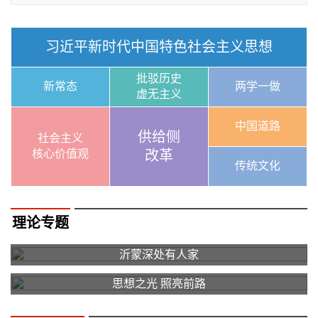
习近平新时代中国特色社会主义思想
批驳历史
新常态
两学一做
虚无主义
中国道路
供给侧
社会主义
核心价值观
改革
传统文化
理论专题
沂蒙深处有人家
思想之光 照亮前路