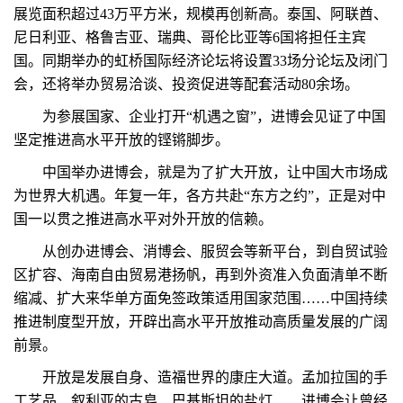
展览面积超过43万平方米，规模再创新高。泰国、阿联酋、
尼日利亚、格鲁吉亚、瑞典、哥伦比亚等6国将担任主宾
国。同期举办的虹桥国际经济论坛将设置33场分论坛及闭门
会，还将举办贸易洽谈、投资促进等配套活动80余场。
为参展国家、企业打开“机遇之窗”，进博会见证了中国
坚定推进高水平开放的铿锵脚步。
中国举办进博会，就是为了扩大开放，让中国大市场成
为世界大机遇。年复一年，各方共赴“东方之约”，正是对中
国一以贯之推进高水平对外开放的信赖。
从创办进博会、消博会、服贸会等新平台，到自贸试验
区扩容、海南自由贸易港扬帆，再到外资准入负面清单不断
缩减、扩大来华单方面免签政策适用国家范围……中国持续
推进制度型开放，开辟出高水平开放推动高质量发展的广阔
前景。
开放是发展自身、造福世界的康庄大道。孟加拉国的手
工艺品、叙利亚的古皂、巴基斯坦的盐灯……进博会让曾经