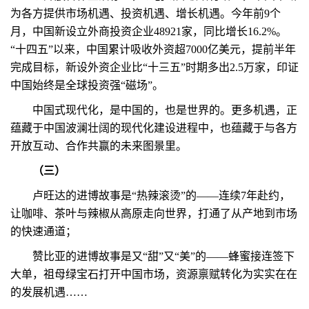
为各方提供市场机遇、投资机遇、增长机遇。今年前9个
月，中国新设立外商投资企业48921家，同比增长16.2%。
“十四五”以来，中国累计吸收外资超7000亿美元，提前半年
完成目标，新设外资企业比“十三五”时期多出2.5万家，印证
中国始终是全球投资强“磁场”。
中国式现代化，是中国的，也是世界的。更多机遇，正
蕴藏于中国波澜壮阔的现代化建设进程中，也蕴藏于与各方
开放互动、合作共赢的未来图景里。
（三）
卢旺达的进博故事是“热辣滚烫”的——连续7年赴约，
让咖啡、茶叶与辣椒从高原走向世界，打通了从产地到市场
的快速通道；
赞比亚的进博故事是又“甜”又“美”的——蜂蜜接连签下
大单，祖母绿宝石打开中国市场，资源禀赋转化为实实在在
的发展机遇……