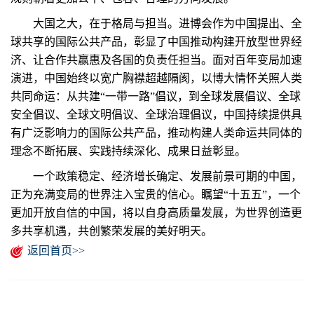
大国之大，在于格局与担当。进博会作为中国提出、全
球共享的国际公共产品，彰显了中国推动构建开放型世界经
济、让合作共赢惠及各国的负责任担当。面对百年变局加速
演进，中国始终以宽广胸襟超越隔阂，以博大情怀关照人类
共同命运：从共建“一带一路”倡议，到全球发展倡议、全球
安全倡议、全球文明倡议、全球治理倡议，中国持续提供具
有广泛影响力的国际公共产品，推动构建人类命运共同体的
理念不断拓展、实践持续深化、成果日益彰显。
一个政策稳定、经济增长确定、发展前景可期的中国，
正为充满变局的世界注入宝贵的信心。瞩望“十五五”，一个
更加开放自信的中国，将以自身高质量发展，为世界创造更
多共享机遇，共创繁荣发展的美好明天。
返回首页>>