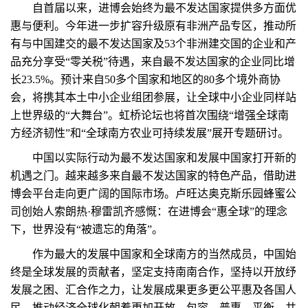
自首届以来，进博会始终为最不发达国家提供多方面优
惠与便利。今年进一步扩容升级原有非洲产品专区，推动所
有与中国建交的最不发达国家及53个非洲建交国的企业和产
品充分享受“零关税”待遇，来自最不发达国家的企业同比增
长23.5%。预计来自50多个国家和地区的80多个境外商协
会，将携其本土中小企业组团参展，让全球中小企业同样站
上世界级的“大舞台”。虹桥论坛也将首次围绕“增强全球南
方经济韧性”和“全球南方农业可持续发展”展开专题研讨。
中国以实际行动为最不发达国家和发展中国家打开新的
机遇之门。越来越多来自最不发达国家的特色产品，借助进
博会平台走向更广阔的国际市场。卢旺达奥克斯乐园蜂蜜公
司创始人索朗热·穆雷凯齐感慨：在进博会“惠全球”的理念
下，世界没有“被遗忘的角落”。
作为最大的发展中国家和全球南方的当然成员，中国始
终是全球发展的贡献者，坚定支持南南合作，坚持以开放纾
发展之困、汇合作之力，让发展成果更多更公平惠及各国人
民，推动经济全球化朝着更加开放、包容、普惠、平衡、共