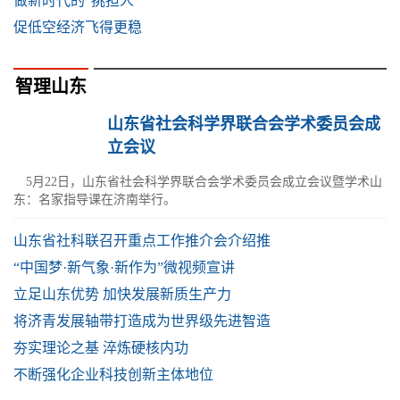
做新时代的“挑担人”
促低空经济飞得更稳
智理山东
山东省社会科学界联合会学术委员会成
立会议
5月22日，山东省社会科学界联合会学术委员会成立会议暨学术山
东：名家指导课在济南举行。
山东省社科联召开重点工作推介会介绍推
“中国梦·新气象·新作为”微视频宣讲
立足山东优势 加快发展新质生产力
将济青发展轴带打造成为世界级先进智造
夯实理论之基 淬炼硬核内功
不断强化企业科技创新主体地位