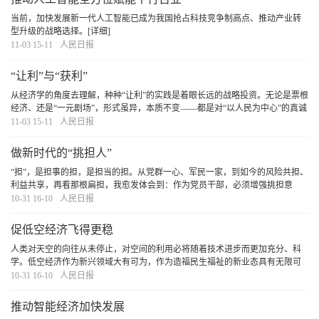
当前，加快发展新一代人工智能已成为我国抢占科技竞争制高点、推动产业转
型升级的战略选择。
[详细]
11-03 15-11
人民日报
“让利”与“获利”
从经济学的角度去理解，种种“让利”的实践是着眼长远的战略投资。无论是票根
经济、还是“一元剧场”，形式虽异，本质不变——都是对“以人民为中心”的真诚
表达。期待更多诚心之举涌现，为人们带来欣喜、为市场带来活力、为发展带
11-03 15-11
人民日报
来潜能。
[详细]
做新时代的“挑担人”
“担”，是担事的担，是担当的担。从党群一心、军民一家，到如今的风险共担、
利益共享，再看那根扁担，我愈发体会到：作为党员干部，必须增强挑担意
识、提高挑担本领、争做挑担能手。自己这一程挑得稳一点、远一点，就能为
10-31 16-10
人民日报
今后的工作打下更好的基础。带动更多人共挑担
[详细]
促低空经济飞得更稳
人类对天空的向往从未停止，对空间的利用必将随着技术进步而更加充分、科
学。低空经济作为新兴领域大有可为，作为造福民生福祉的新业态具有无限可
能。稳步推进改革，大胆试大胆闯，统筹好发展与安全，低空经济终将迎来“腾
10-31 16-10
人民日报
飞”，成就更加美好的生活。
[详细]
推动智能经济加快发展