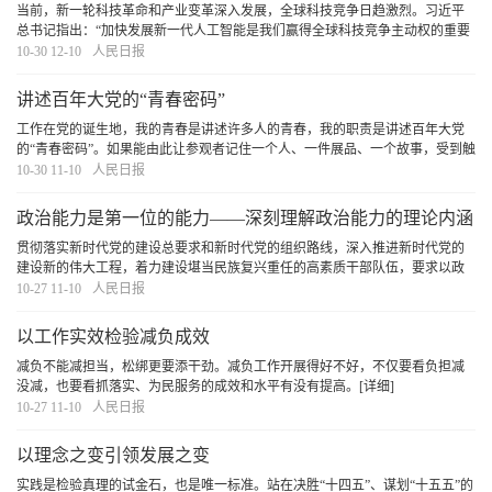
当前，新一轮科技革命和产业变革深入发展，全球科技竞争日趋激烈。习近平
总书记指出：“加快发展新一代人工智能是我们赢得全球科技竞争主动权的重要
战略抓手，是推动我国科技跨越发展、产业优化升级、生产力整体跃升的重要
10-30 12-10
人民日报
战略资源。
[详细]
讲述百年大党的“青春密码”
工作在党的诞生地，我的青春是讲述许多人的青春，我的职责是讲述百年大党
的“青春密码”。如果能由此让参观者记住一个人、一件展品、一个故事，受到触
动、生出力量，便是最大的意义。
[详细]
10-30 11-10
人民日报
政治能力是第一位的能力——深刻理解政治能力的理论内涵
与创新贡献
贯彻落实新时代党的建设总要求和新时代党的组织路线，深入推进新时代党的
建设新的伟大工程，着力建设堪当民族复兴重任的高素质干部队伍，要求以政
治建设统领党的建设各项工作，不断提高各级党组织和广大党员干部的政治判
10-27 11-10
人民日报
断力、政治领悟力、政治执行力，坚定不移全面从
[详细]
以工作实效检验减负成效
减负不能减担当，松绑更要添干劲。减负工作开展得好不好，不仅要看负担减
没减，也要看抓落实、为民服务的成效和水平有没有提高。
[详细]
10-27 11-10
人民日报
以理念之变引领发展之变
实践是检验真理的试金石，也是唯一标准。站在决胜“十四五”、谋划“十五五”的