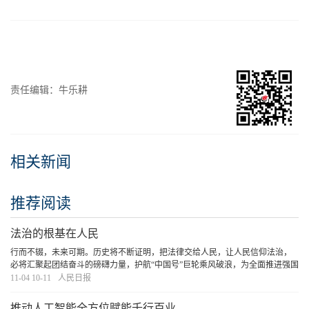
责任编辑：牛乐耕
相关新闻
推荐阅读
法治的根基在人民
行而不辍，未来可期。历史将不断证明，把法律交给人民，让人民信仰法治，
必将汇聚起团结奋斗的磅礴力量，护航“中国号”巨轮乘风破浪，为全面推进强国
建设、民族复兴伟业再创新的荣光！
[详细]
11-04 10-11
人民日报
推动人工智能全方位赋能千行百业