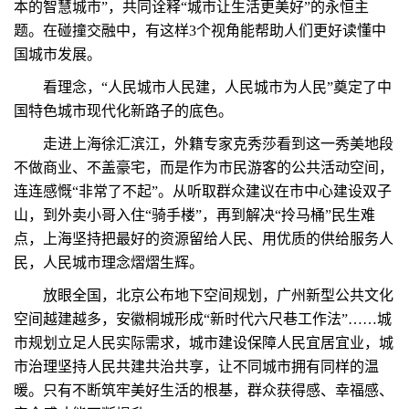
本的智慧城市”，共同诠释“城市让生活更美好”的永恒主
题。在碰撞交融中，有这样3个视角能帮助人们更好读懂中
国城市发展。
看理念，“人民城市人民建，人民城市为人民”奠定了中
国特色城市现代化新路子的底色。
走进上海徐汇滨江，外籍专家克秀莎看到这一秀美地段
不做商业、不盖豪宅，而是作为市民游客的公共活动空间，
连连感慨“非常了不起”。从听取群众建议在市中心建设双子
山，到外卖小哥入住“骑手楼”，再到解决“拎马桶”民生难
点，上海坚持把最好的资源留给人民、用优质的供给服务人
民，人民城市理念熠熠生辉。
放眼全国，北京公布地下空间规划，广州新型公共文化
空间越建越多，安徽桐城形成“新时代六尺巷工作法”……城
市规划立足人民实际需求，城市建设保障人民宜居宜业，城
市治理坚持人民共建共治共享，让不同城市拥有同样的温
暖。只有不断筑牢美好生活的根基，群众获得感、幸福感、