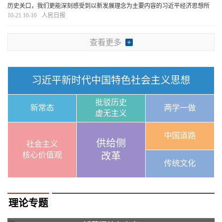
历史关口，我们更能深刻感受到以新发展理念为主要内容的习近平经济思想所
蕴含的真理力量和实践伟力。
[详细]
10-21 10-10
人民日报
查看更多
习近平新时代中国特色社会主义思想
批驳历史
新常态
两学一做
虚无主义
中国道路
供给侧
社会主义
核心价值观
改革
传统文化
理论专题