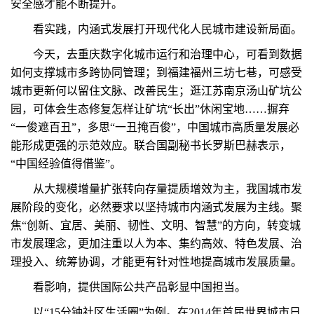
安全感才能不断提升。
看实践，内涵式发展打开现代化人民城市建设新局面。
今天，去重庆数字化城市运行和治理中心，可看到数据
如何支撑城市多跨协同管理；到福建福州三坊七巷，可感受
城市更新何以留住文脉、改善民生；逛江苏南京汤山矿坑公
园，可体会生态修复怎样让矿坑“长出”休闲宝地……摒弃
“一俊遮百丑”，多思“一丑掩百俊”，中国城市高质量发展必
能形成更强的示范效应。联合国副秘书长罗斯巴赫表示，
“中国经验值得借鉴”。
从大规模增量扩张转向存量提质增效为主，我国城市发
展阶段的变化，必然要求以坚持城市内涵式发展为主线。聚
焦“创新、宜居、美丽、韧性、文明、智慧”的方向，转变城
市发展理念，更加注重以人为本、集约高效、特色发展、治
理投入、统筹协调，才能更有针对性地提高城市发展质量。
看影响，提供国际公共产品彰显中国担当。
以“15分钟社区生活圈”为例。在2014年首届世界城市日