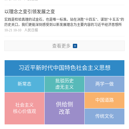
以理念之变引领发展之变
实践是检验真理的试金石，也是唯一标准。站在决胜“十四五”、谋划“十五五”的
历史关口，我们更能深刻感受到以新发展理念为主要内容的习近平经济思想所
蕴含的真理力量和实践伟力。
[详细]
10-21 10-10
人民日报
查看更多
习近平新时代中国特色社会主义思想
批驳历史
新常态
两学一做
虚无主义
中国道路
供给侧
社会主义
核心价值观
改革
传统文化