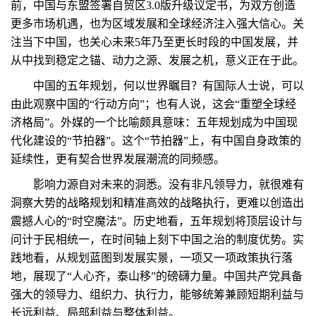
前，中国与东盟签署自贸区3.0版升级议定书，为双方创造
更多市场机遇，也为区域发展和全球经济注入强大信心。关
注当下中国，也关心未来5年乃至更长时段的中国发展，并
从中找到稳定之锚、动力之源、发展之机，意义正在于此。
中国的五年规划，何以世界瞩目？有国际人士说，可以
由此观察中国的“行动方向”；也有人说，这会“重塑全球经
济格局”。外媒的一个比喻颇具意味：五年规划成为中国现
代化建设的“节拍器”。这个“节拍器”上，有中国自身政策的
延续性，更有契合世界发展潮流的同频感。
影响力源自对未来的洞悉。没有非凡领导力，就很难有
洞察大势的战略规划和精准高效的战略执行，更难以创造出
震撼人心的“时空魔法”。历史地看，五年规划将顶层设计与
问计于民相统一，在时间轴上刻下中国之治的制度优势。实
践地看，从规划蓝图到发展实景，一项又一项政策执行落
地，展现了“人心齐，泰山移”的磅礴力量。中国共产党具备
强大的领导力、组织力、执行力，能够统筹兼顾短期利益与
长远利益、局部利益与整体利益。