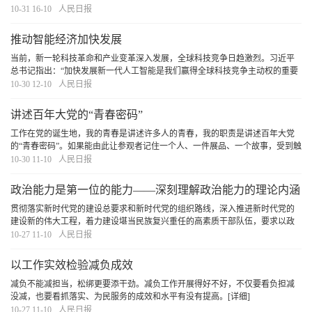
能。稳步推进改革，大胆试大胆闯，统筹好发展与安全，低空经济终将迎来“腾
10-31 16-10
人民日报
飞”，成就更加美好的生活。
[详细]
推动智能经济加快发展
当前，新一轮科技革命和产业变革深入发展，全球科技竞争日趋激烈。习近平
总书记指出：“加快发展新一代人工智能是我们赢得全球科技竞争主动权的重要
战略抓手，是推动我国科技跨越发展、产业优化升级、生产力整体跃升的重要
10-30 12-10
人民日报
战略资源。
[详细]
讲述百年大党的“青春密码”
工作在党的诞生地，我的青春是讲述许多人的青春，我的职责是讲述百年大党
的“青春密码”。如果能由此让参观者记住一个人、一件展品、一个故事，受到触
动、生出力量，便是最大的意义。
[详细]
10-30 11-10
人民日报
政治能力是第一位的能力——深刻理解政治能力的理论内涵
与创新贡献
贯彻落实新时代党的建设总要求和新时代党的组织路线，深入推进新时代党的
建设新的伟大工程，着力建设堪当民族复兴重任的高素质干部队伍，要求以政
治建设统领党的建设各项工作，不断提高各级党组织和广大党员干部的政治判
10-27 11-10
人民日报
断力、政治领悟力、政治执行力，坚定不移全面从
[详细]
以工作实效检验减负成效
减负不能减担当，松绑更要添干劲。减负工作开展得好不好，不仅要看负担减
没减，也要看抓落实、为民服务的成效和水平有没有提高。
[详细]
10-27 11-10
人民日报