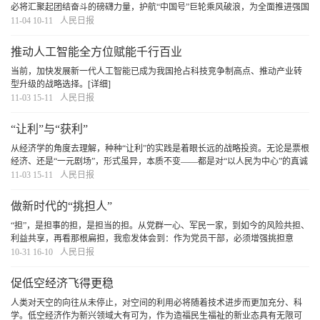
必将汇聚起团结奋斗的磅礴力量，护航“中国号”巨轮乘风破浪，为全面推进强国
建设、民族复兴伟业再创新的荣光！
[详细]
11-04 10-11
人民日报
推动人工智能全方位赋能千行百业
当前，加快发展新一代人工智能已成为我国抢占科技竞争制高点、推动产业转
型升级的战略选择。
[详细]
11-03 15-11
人民日报
“让利”与“获利”
从经济学的角度去理解，种种“让利”的实践是着眼长远的战略投资。无论是票根
经济、还是“一元剧场”，形式虽异，本质不变——都是对“以人民为中心”的真诚
表达。期待更多诚心之举涌现，为人们带来欣喜、为市场带来活力、为发展带
11-03 15-11
人民日报
来潜能。
[详细]
做新时代的“挑担人”
“担”，是担事的担，是担当的担。从党群一心、军民一家，到如今的风险共担、
利益共享，再看那根扁担，我愈发体会到：作为党员干部，必须增强挑担意
识、提高挑担本领、争做挑担能手。自己这一程挑得稳一点、远一点，就能为
10-31 16-10
人民日报
今后的工作打下更好的基础。带动更多人共挑担
[详细]
促低空经济飞得更稳
人类对天空的向往从未停止，对空间的利用必将随着技术进步而更加充分、科
学。低空经济作为新兴领域大有可为，作为造福民生福祉的新业态具有无限可