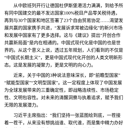
从中欧班列开行让德国杜伊斯堡港活力满满，到给予所
有同中国建交的最不发达国家100%税目产品零关税待遇，
再到与30个国家和地区签署了23个自由贸易协定……渴望发
展共赢的国家携手共进，“发展诉求常被边缘化”的新兴市场
和发展中国家有了更多选择。这与《建议》提出“开创合作
共赢新局面”是内在相通的。中国式现代化是中国的也是世
界的。从这个意义上说，透过五年规划，人们看到的不仅是
“中国式长期主义”，更是中国式现代化开创的人类文明新形
态。这是发展的凝聚力，更是文明的向心力。
近来，关于中国的3种说法意味深长，即“前瞻型国家”
“赋能型国家”“文明型国家”。这一定程度上体现了中国发展
为全球发展带来的三重确定性，即战略连续性、市场稳定
性、文明包容性。对未来的清醒洞察与执着追求，赋予我们
无限的发展潜力。
习近平主席指出：“我们坚持一张蓝图绘到底，一茬接
着一茬干，从来没有想挑战谁、取代谁，而是集中精力办好