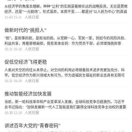
从经济学的角度去理解，种种“让利”的实践是着眼长远的战略投资。无论是票根
经济、还是“一元剧场”，形式虽异，本质不变——都是对“以人民为中心”的真诚
表达。期待更多诚心之举涌现，为人们带来欣喜、为市场带来活力、为发展带
11-03 15-11
人民日报
来潜能。
[详细]
做新时代的“挑担人”
“担”，是担事的担，是担当的担。从党群一心、军民一家，到如今的风险共担、
利益共享，再看那根扁担，我愈发体会到：作为党员干部，必须增强挑担意
识、提高挑担本领、争做挑担能手。自己这一程挑得稳一点、远一点，就能为
10-31 16-10
人民日报
今后的工作打下更好的基础。带动更多人共挑担
[详细]
促低空经济飞得更稳
人类对天空的向往从未停止，对空间的利用必将随着技术进步而更加充分、科
学。低空经济作为新兴领域大有可为，作为造福民生福祉的新业态具有无限可
能。稳步推进改革，大胆试大胆闯，统筹好发展与安全，低空经济终将迎来“腾
10-31 16-10
人民日报
飞”，成就更加美好的生活。
[详细]
推动智能经济加快发展
当前，新一轮科技革命和产业变革深入发展，全球科技竞争日趋激烈。习近平
总书记指出：“加快发展新一代人工智能是我们赢得全球科技竞争主动权的重要
战略抓手，是推动我国科技跨越发展、产业优化升级、生产力整体跃升的重要
10-30 12-10
人民日报
战略资源。
[详细]
讲述百年大党的“青春密码”