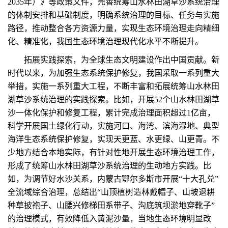
2035年）》等政策文件，完善统筹山水林田湖草沙系统治理
的体制安排和基础制度，明确系统治理的目标、任务与实施
路径，推动整合各方资源力量，实现生态环境治理走向精细
化、精准化，我国生态环境治理现代化水平不断提升。
拓展实践探索，为全球生态文明建设作出中国贡献。新
时代以来，为加强生态系统保护修复，我国采取一系列重大
举措，实施一系列重大工程，不断丰富和拓展统筹山水林田
湖草沙系统治理的实践探索。比如，开展52个山水林田湖草
沙一体化保护和修复工程，累计完成治理面积超过1亿亩，
科学开展国土绿化行动，实施河口、海湾、滨海湿地、典型
海洋生态系统保护修复，实现天更蓝、水更绿、山更青。不
少地方结合本地实际，有针对性地开展生态环境治理工作，
形成了统筹山水林田湖草沙系统治理的生动地方实践。比
如，为调节好水沙关系，内蒙古鄂尔多斯市开展“十大孔兑”
全流域综合治理，总结出“山顶植树造林戴帽子、山坡退耕
种草披袍子、山腰兴修梯田系带子、沟底筑坝淤地穿靴子”
的治理模式，有效降低入黄泥沙量，当地生态环境明显改