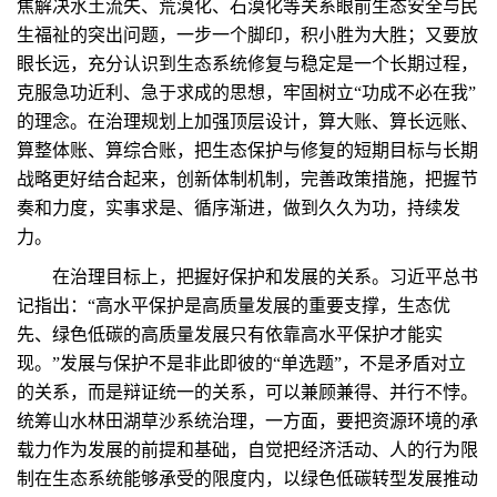
焦解决水土流失、荒漠化、石漠化等关系眼前生态安全与民
生福祉的突出问题，一步一个脚印，积小胜为大胜；又要放
眼长远，充分认识到生态系统修复与稳定是一个长期过程，
克服急功近利、急于求成的思想，牢固树立“功成不必在我”
的理念。在治理规划上加强顶层设计，算大账、算长远账、
算整体账、算综合账，把生态保护与修复的短期目标与长期
战略更好结合起来，创新体制机制，完善政策措施，把握节
奏和力度，实事求是、循序渐进，做到久久为功，持续发
力。
在治理目标上，把握好保护和发展的关系。习近平总书
记指出：“高水平保护是高质量发展的重要支撑，生态优
先、绿色低碳的高质量发展只有依靠高水平保护才能实
现。”发展与保护不是非此即彼的“单选题”，不是矛盾对立
的关系，而是辩证统一的关系，可以兼顾兼得、并行不悖。
统筹山水林田湖草沙系统治理，一方面，要把资源环境的承
载力作为发展的前提和基础，自觉把经济活动、人的行为限
制在生态系统能够承受的限度内，以绿色低碳转型发展推动