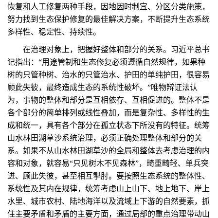
恢复和人工修复两种手段，因地因时制宜、分区分类施策，
努力找到生态保护修复的最佳解决方案，不断提升生态系统
多样性、稳定性、持续性。
在治理对象上，把握好整体和部分的关系。习近平总书
记指出：“用途管制和生态修复必须遵循自然规律，如果种
树的只管种树、治水的只管治水、护田的单纯护田，很容易
顾此失彼，最终造成生态的系统性破坏。”唯物辩证法认
为，事物的整体和部分是互相依存、互相促进的。整体不是
各个部分的简单排列或线性叠加，而是复杂性、多样性的生
成和统一，具有各个部分在孤立状态下所没有的特征。统筹
山水林田湖草沙系统治理，必须正确处理整体和部分的关
系。如果不从山水林田湖草沙的全局和整体去考虑治理的内
容和对象，就容易“只见树木不见森林”，畸重畸轻、单兵突
进、顾此失彼，甚至相互掣肘。要按照生态系统的整体性、
系统性及其内在规律，统筹考虑山上山下、地上地下、岸上
水里、城市农村、陆地海洋以及流域上下游的自然要素，抓
住主要矛盾和矛盾的主要方面，通过局部的重点治理带动山