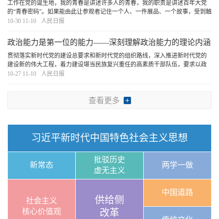
工作在党的诞生地，我的青春是讲述许多人的青春，我的职责是讲述百年大党
的“青春密码”。如果能由此让参观者记住一个人、一件展品、一个故事，受到触
动、生出力量，便是最大的意义。
[详细]
10-30 11-10
人民日报
政治能力是第一位的能力——深刻理解政治能力的理论内涵
与创新贡献
贯彻落实新时代党的建设总要求和新时代党的组织路线，深入推进新时代党的
建设新的伟大工程，着力建设堪当民族复兴重任的高素质干部队伍，要求以政
治建设统领党的建设各项工作，不断提高各级党组织和广大党员干部的政治判
10-27 11-10
人民日报
断力、政治领悟力、政治执行力，坚定不移全面从
[详细]
查看更多
习近平新时代中国特色社会主义思想
批驳历史
新常态
两学一做
虚无主义
中国道路
供给侧
社会主义
核心价值观
改革