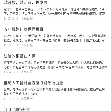
越开放，越活跃，越发展
党的二十届四中全会提出：“扩大高水平对外开放，开创合作共赢新局面。”当
下，第八届进博会正迎来八方客。这一展现中国与世界开放融通的窗口，将带
来更多惊喜。开源共享、开放共进，充满活力、张开怀抱的发展之姿，定能让
11-05 11-11
人民日报
人更深刻地理解“与中国同行就是与机遇同行”
[详细]
五年规划何以世界瞩目
习近平主席指出：“我们坚持一张蓝图绘到底，一茬接着一茬干，从来没有想挑
战谁、取代谁，而是集中精力办好自己的事，做更好的自己，同世界各国分享
发展机遇。”这是中国智慧对全球治理的启示。
[详细]
11-05 10-11
人民日报
法治的根基在人民
行而不辍，未来可期。历史将不断证明，把法律交给人民，让人民信仰法治，
必将汇聚起团结奋斗的磅礴力量，护航“中国号”巨轮乘风破浪，为全面推进强国
建设、民族复兴伟业再创新的荣光！
[详细]
11-04 10-11
人民日报
推动人工智能全方位赋能千行百业
当前，加快发展新一代人工智能已成为我国抢占科技竞争制高点、推动产业转
型升级的战略选择。
[详细]
11-03 15-11
人民日报
“让利”与“获利”