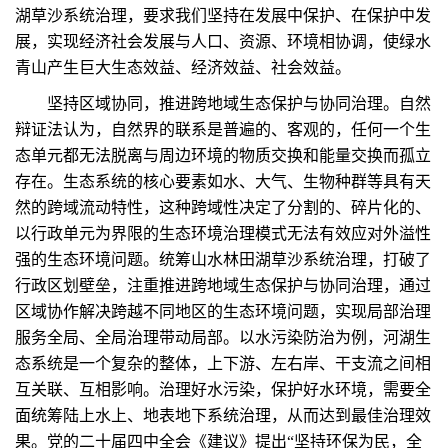
湖草沙系统治理，要求我们坚持在发展中保护、在保护中发
展，实现经济社会发展与人口、资源、环境相协调，使绿水
青山产生巨大生态效益、经济效益、社会效益。
坚持区域协同，推进跨地域生态保护与协同治理。自然
辩证法认为，自然界的联系是普遍的、客观的，任何一个生
态单元都无法脱离与周边环境的物质交换和能量交换而孤立
存在。生态系统的核心要素如水、大气、生物种群等具有天
然的跨域流动特性，这种跨域性决定了分割的、碎片化的、
以行政单元为界限的生态环境治理模式无法有效应对外溢性
强的生态环境问题。统筹山水林田湖草沙系统治理，打破了
行政区划壁垒，注重推进跨地域生态保护与协同治理，通过
区域协作解决跨越不同地区的生态环境问题，实现局部治理
服务全局、全局治理带动局部。以水污染防治为例，河湖生
态系统是一个复杂的整体，上下游、左右岸、干支流之间相
互关联、互相影响。治理好水污染，保护好水环境，需要全
面统筹陆上水上、地表地下系统治理，从而达到最佳治理效
果。党的二十届四中全会《建议》提出“坚持环保为民，全