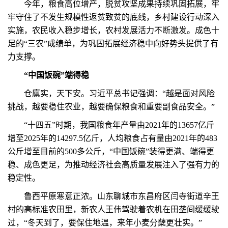
今年，粮食高位增产，脱贫攻坚成果持续巩固拓展，牢
牢守住了不发生规模性返贫致贫的底线，乡村建设行动深入
实施，农民收入稳步增长，农村发展活力不断激发。成色十
足的“三农”成绩单，为巩固拓展经济稳中向好势头提供了有
力支撑。
“中国饭碗”端得稳
仓廪实，天下安。习近平总书记强调：“越是面对风险
挑战，越要稳住农业，越要确保粮食和重要副食品安全。”
“十四五”时期，我国粮食年产量由2021年的13657亿斤
增至2025年的14297.5亿斤，人均粮食占有量由2021年的483
公斤增至目前的500多公斤，“中国饭碗”装得更满、端得更
稳、成色更足，为推动经济社会高质量发展注入了强有力的
稳定性。
鲁西平原寒意正浓。山东聊城市东昌府区闫寺街道辛王
村的高标准农田里，新农人王伟驾驶着农机在田垄间缓缓驶
过，“冬天到了，要保住地温，来年小麦分蘖更壮实。”