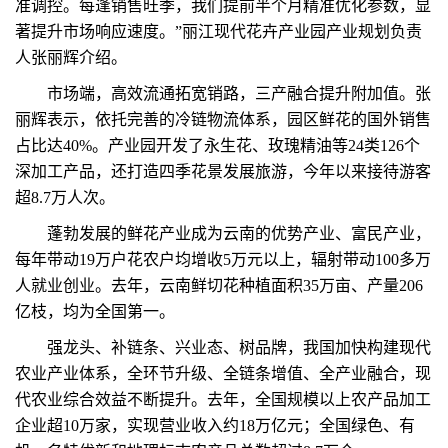
准调控。每逢销售旺季，我们提前半个月精准优化参数，显
著提升市场响应速度。”丽江现代花卉产业园产业规划负责
人张丽辉介绍。
市场端，高效流通拓宽销路，三产融合提升附加值。张
丽辉表示，依托完善的冷链物流体系，园区鲜花的国外销售
占比达40%。产业园开发了永生花、玫瑰精油等24类126个
深加工产品，还打造四季花景发展旅游，今年以来接待游客
超8.7万人次。
蓬勃发展的鲜花产业成为云南的优势产业、富民产业，
每年带动19万户花农户均增收5万元以上，辐射带动100多万
人就业创业。去年，云南鲜切花种植面积35万亩、产量206
亿枝，均为全国第一。
强龙头、补链条、兴业态、树品牌，我国加快构建现代
农业产业体系，全环节升级、全链条增值、全产业融合，现
代农业综合效益不断提升。去年，全国规模以上农产品加工
企业超10万家，实现营业收入约18万亿元；全国绿色、有