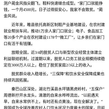
测户蔺金风指尖翻飞，鞋料快速缝合成型。“家门口就能挣
钱，一个月4500元，日子过得挺安心，我家不会致贫。”蔺
金风说。
近年来，睢县依托高新区制鞋产业基地建设，在农村建
就业帮扶车间，推动1万余人家门口就业；电子、食品加工
等20多个产业在农村建设1178个“微工厂”，让乡亲们在家门
口有活干有钱赚。
放眼全国，近3/4的脱贫人口与新型农业经营主体建立
利益联结机制，过渡期以来，脱贫人口务工就业规模持续稳
定在3000万人以上，稳住了脱贫家庭2/3以上的收入。
脱贫群众收入稳增长，“三保障”和饮水安全保障成果也
持续巩固拓展。
秦巴山区深处，湖北竹溪县水坪镇黑虎岭村，“五保户”
周德新拧开水龙头，清澈的自来水哗哗流出，“以前遇天
旱，自来水常供不上，有时还有点黄浊，现在全解决了。”
我国成为全球改善农村人口饮水状况力度最大的国家，目前