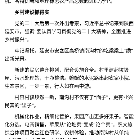
机、名特优新和地理标志农产品总数超过8.7万个。
乡村建设抓得实
党的二十大后第一次外出考察，习近平总书记来到陕西
延安市，强调“要认真学习贯彻党的二十大精神，全面推进
乡村振兴”。
牢记嘱托，延安市安塞区高桥镇南沟村的圪梁梁上“绣”
出新光景。
新建的民房整齐排列，配套设施齐全。村里建起垃圾
屋、污水处理站，干净整洁。蜿蜒的水泥路串起农家小院、
生态景区，一步一景，行人如在画中游。
村容村貌焕然一新，南沟村不仅有了“面子”，更有业兴
民富的“里子”。
机械化作业，精细化管护，果园产出更多好果子。智能
化分选，电商销售，苹果从“论堆卖”变成“论个卖”。农文旅
综合体项目融合红色研学、农耕体验，推动南沟村从单纯