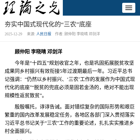
Toggl
naviga
夯实中国式现代化的“三农”底座
2025-12-29 来源:
人民日报
作者: 顾仲阳 李晓晴 邓剑洋
顾仲阳 李晓晴 邓剑洋
今年是“十四五”规划收官之年，也是巩固拓展脱贫攻坚
成果同乡村振兴有效衔接5年过渡期最后一年。习近平总书
记强调：“仍然以乡村振兴、‘三农’工作的发展作为中国式现
代化的底座”“脱贫的兜底必须是固若金汤的，绝对不能出现
规模性返贫致贫”。
殷殷嘱托，谆谆告诫。面对错综复杂的国际形势和艰巨
繁重的国内改革发展稳定任务，各地区各部门深入贯彻落实
习近平总书记关于“三农”工作的重要论述，扎扎实实推进乡
村全面振兴。