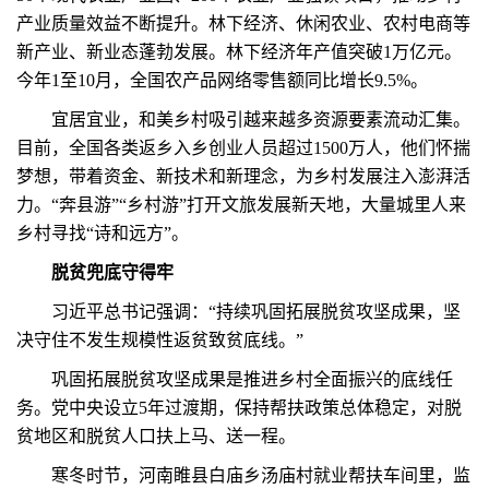
产业质量效益不断提升。林下经济、休闲农业、农村电商等
新产业、新业态蓬勃发展。林下经济年产值突破1万亿元。
今年1至10月，全国农产品网络零售额同比增长9.5%。
宜居宜业，和美乡村吸引越来越多资源要素流动汇集。
目前，全国各类返乡入乡创业人员超过1500万人，他们怀揣
梦想，带着资金、新技术和新理念，为乡村发展注入澎湃活
力。“奔县游”“乡村游”打开文旅发展新天地，大量城里人来
乡村寻找“诗和远方”。
脱贫兜底守得牢
习近平总书记强调：“持续巩固拓展脱贫攻坚成果，坚
决守住不发生规模性返贫致贫底线。”
巩固拓展脱贫攻坚成果是推进乡村全面振兴的底线任
务。党中央设立5年过渡期，保持帮扶政策总体稳定，对脱
贫地区和脱贫人口扶上马、送一程。
寒冬时节，河南睢县白庙乡汤庙村就业帮扶车间里，监