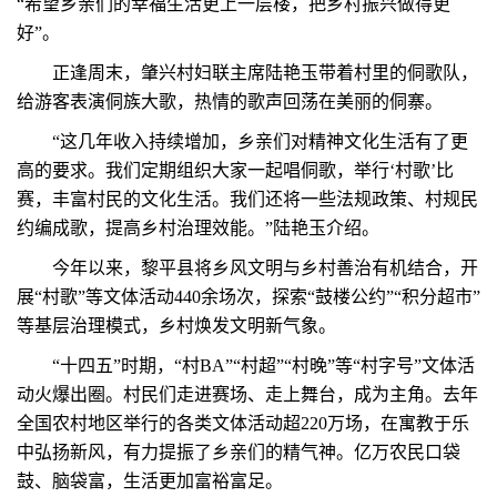
“希望乡亲们的幸福生活更上一层楼，把乡村振兴做得更
好”。
正逢周末，肇兴村妇联主席陆艳玉带着村里的侗歌队，
给游客表演侗族大歌，热情的歌声回荡在美丽的侗寨。
“这几年收入持续增加，乡亲们对精神文化生活有了更
高的要求。我们定期组织大家一起唱侗歌，举行‘村歌’比
赛，丰富村民的文化生活。我们还将一些法规政策、村规民
约编成歌，提高乡村治理效能。”陆艳玉介绍。
今年以来，黎平县将乡风文明与乡村善治有机结合，开
展“村歌”等文体活动440余场次，探索“鼓楼公约”“积分超市”
等基层治理模式，乡村焕发文明新气象。
“十四五”时期，“村BA”“村超”“村晚”等“村字号”文体活
动火爆出圈。村民们走进赛场、走上舞台，成为主角。去年
全国农村地区举行的各类文体活动超220万场，在寓教于乐
中弘扬新风，有力提振了乡亲们的精气神。亿万农民口袋
鼓、脑袋富，生活更加富裕富足。