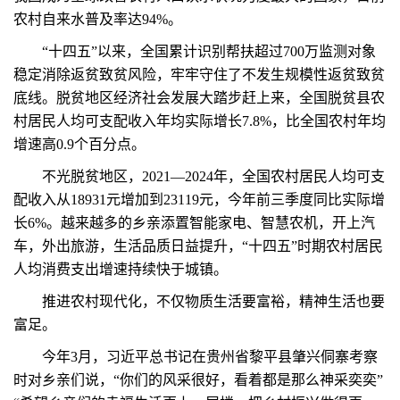
农村自来水普及率达94%。
“十四五”以来，全国累计识别帮扶超过700万监测对象
稳定消除返贫致贫风险，牢牢守住了不发生规模性返贫致贫
底线。脱贫地区经济社会发展大踏步赶上来，全国脱贫县农
村居民人均可支配收入年均实际增长7.8%，比全国农村年均
增速高0.9个百分点。
不光脱贫地区，2021—2024年，全国农村居民人均可支
配收入从18931元增加到23119元，今年前三季度同比实际增
长6%。越来越多的乡亲添置智能家电、智慧农机，开上汽
车，外出旅游，生活品质日益提升，“十四五”时期农村居民
人均消费支出增速持续快于城镇。
推进农村现代化，不仅物质生活要富裕，精神生活也要
富足。
今年3月，习近平总书记在贵州省黎平县肇兴侗寨考察
时对乡亲们说，“你们的风采很好，看着都是那么神采奕奕”