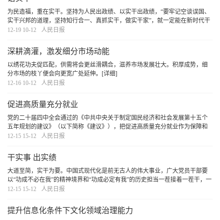
为民造福，重在实干。坚持为人民出政绩、以实干出政绩，“要牢记空谈误国、
实干兴邦的道理，坚持知行合一、真抓实干，做实干家”，就一定能在新时代干
出一番事业，实现中华民族伟大复兴。
[详细]
12-19 10-12
人民日报
深耕滴灌，激发细分市场动能
以绣花功夫促匹配，供需将会更丝滑耦合，滋养市场发展壮大。积厚成势，细
分市场的枝丫便会向更宽广处延伸。
[详细]
12-16 10-12
人民日报
促进高质量充分就业
党的二十届四中全会通过的《中共中央关于制定国民经济和社会发展第十五个
五年规划的建议》（以下简称《建议》），把促进高质量充分就业作为保障和
改善民生的重要内容，提出新要求、作出新部署。这是以习近平同志为核心的
12-15 15-12
人民日报
党中央坚持以人民为中心的发展思想，从战略和全
[详细]
干实事 出实绩
大道至简，实干为要。中国式现代化是前无古人的伟大事业，广大党员干部要
以“功成不必在我”的精神境界和“功成必定有我”的历史担当一茬接着一茬干，一
步一个脚印走，奋力实现明年经济社会发展目标任务，确保“十五五”开好局、起
12-15 15-12
人民日报
好步。
[详细]
提升信息化条件下文化领域治理能力