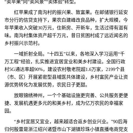
“卖苹果”向“卖风景”“卖体验”转型。
红苹果成了南沟村的振兴果、致富果。在邮储银行延安
市分行的信贷支持下，果农白建峰改良品种，扩大规模，今
年苹果收入突破30万元，住新房、开新车，生活过得有滋有
味。南沟村集体资产超千万元，昔日贫困村成了远近闻名的
乡村振兴示范村。
一域折射全局。“十四五”以来，各地深入学习运用“千
万工程”经验，扎实推进宜居宜业和美乡村建设。全国行政
村5G通达率超90%，建设农村敬老院超1.6万家，2199个县
（市、区）开展紧密型县域医共体建设，乡村富民产业让资
源优势转化为发展优势，农民日子更甜。
放眼锦绣神州，一个个基础设施更完善、公共服务更便
捷、发展机遇更多元的和美乡村，成为亿万农民的幸福家
园。
“乡村宜居又宜业，越来越适合返乡创业兴业。”90后海
归何殷雷是浙江绍兴诸暨市山下湖镇珍珠小镇直播电商党支