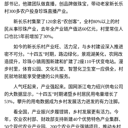
部书记，他建团队做直播，创品牌做珠宝，带动老家新长乐
村300多农户投身珍珠直播产业。
新长乐村集聚了120余名“农创客”，全村80%以上的村
民从事珍珠产业，去年全产业链产值达60亿元，村里常住人
口也比5年前增加了30%。
如今的新长乐村产业旺、活力足，与乡村建设深入推进
密不可分。“十四五”时期，路边绿化，景观湖美化，农网改
造提升，珍珠小镇周围新建和扩建了2座110千伏变电站。漫
步村里，体育公园、文化礼堂、智慧化卫生室一应俱全，村
民就地就能享受便捷的公共服务。
人气旺起来，产业强起来。国网浙江电力绍兴供电公司
的大数据显示，“十四五”时期诸暨乡村居民用电量增长了
53%，攀升的用电数据成为乡村发展活力迸发的有力注脚。
看全国，产业振兴步履铿锵，乡村发展更有活力。今
年，农业农村部、财政部支持新建40个优势特色产业集群、
50个现代农业产业园、200个农业产业强镇项目，推动乡村