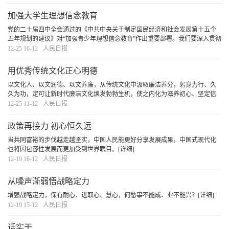
加强大学生理想信念教育
党的二十届四中全会通过的《中共中央关于制定国民经济和社会发展第十五个
五年规划的建议》对“加强青少年理想信念教育”作出重要部署。我们要深入贯彻
落实习近平总书记关于青年工作的重要论述和党中央决策部署，加强青年理想
12-25 16-12
人民日报
信念教育。
[详细]
用优秀传统文化正心明德
以文化人、以文润德、以文养廉，从传统文化中汲取廉洁养分，躬身力行、久
久为功，定可让新时代廉洁文化焕发勃勃生机，使之内化为滋养初心、坚定信
念、涵养道德的思想自觉和行动自觉。
[详细]
12-25 11-12
人民日报
政策再接力 初心恒久远
当共同富裕的步伐越走越坚实，中国人民能更好分享发展成果，中国式现代化
也将因包容性发展而更加受到世界瞩目。
[详细]
12-19 16-12
人民日报
从噪声渐弱悟战略定力
增强战略定力，保有耐心、进取心、慧心，何愁事不能成、业不能兴？
[详细]
12-19 15-12
人民日报
话实干