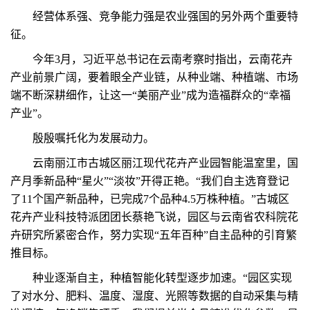
经营体系强、竞争能力强是农业强国的另外两个重要特
征。
今年3月，习近平总书记在云南考察时指出，云南花卉
产业前景广阔，要着眼全产业链，从种业端、种植端、市场
端不断深耕细作，让这一“美丽产业”成为造福群众的“幸福
产业”。
殷殷嘱托化为发展动力。
云南丽江市古城区丽江现代花卉产业园智能温室里，国
产月季新品种“星火”“淡妆”开得正艳。“我们自主选育登记
了11个国产新品种，已完成7个品种4.5万株种植。”古城区
花卉产业科技特派团团长蔡艳飞说，园区与云南省农科院花
卉研究所紧密合作，努力实现“五年百种”自主品种的引育繁
推目标。
种业逐渐自主，种植智能化转型逐步加速。“园区实现
了对水分、肥料、温度、湿度、光照等数据的自动采集与精