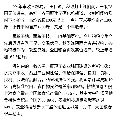
“今年丰收不容易。”王伟说，秋收赶上连阴雨，一般农
田无法进车，高标准农田配建了硬化机耕道，收割机能够及
时下地抢收，亩均减损100元以上。“今年玉米平均亩产1300
斤，小麦平均亩产1200斤，又是一个丰收年。”
藏粮于地、藏粮于技，丰收基础更牢。今年的粮食生产
先后遭遇春季干旱、高温伏旱、秋季连阴雨等灾害影响，各
地积极作为、攻坚克难，全国粮食再次高位增产，较上年增
加167.5亿斤。
沉甸甸的丰收答卷，展现了农业强国建设的崭新气象：
抗灾夺丰收，凸显产业韧性强、供给保障强；良田、良种、
良机、良法深度融合，凸显科技保障强。我国累计建成超10
亿亩高标准农田，农作物良种覆盖率超96%，耕地灌溉面积
上粮食产量占全国粮食总产量的80.76%，其中大中型灌区粮
食播种面积占全国的38.89%，农业科技进步贡献率超过
64%，农业科技创新水平整体迈进世界第一方阵，大国粮仓
根基稳固。