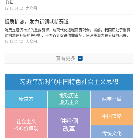
[详细]
12-15 14-12
大众网
提质扩容，发力新领域新赛道
消费是经济增长的重要引擎，与现代化进程高度耦合。当前，我国正处于消费
结构加速升级的关键期，千方百计促进供需适配，使消费潜力充分释放出来，
必将激发内需市场的“乘数效应”，助力中国经济航船劈波斩浪、行稳致远。
[详
12-12 11-12
大众网
细]
查看更多
习近平新时代中国特色社会主义思想
批驳历史
新常态
两学一做
虚无主义
中国道路
供给侧
社会主义
核心价值观
改革
传统文化