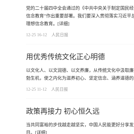
党的二十届四中全会通过的《中共中央关于制定国民经
信念教育”作出重要部署。我们要深入贯彻落实习近平
理想信念教育。
[详细]
12-25 16-12
人民日报
用优秀传统文化正心明德
以文化人、以文润德、以文养廉，从传统文化中汲取廉
勃生机，使之内化为滋养初心、坚定信念、涵养道德的
12-25 11-12
人民日报
政策再接力 初心恒久远
当共同富裕的步伐越走越坚实，中国人民能更好分享发
目。
[详细]