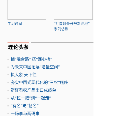
学习时间
“打造对外开放新高地”
系列访谈
理论头条
铺“融合路” 搭“连心桥”
为未来中国拓展“增量空间”
执大象 天下往
夯实中国式现代化的“三农”底座
辩证看农产品出口成绩单
从“拉一把”到“一起走”
“有名”与“扬名”
一码事与两码事