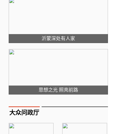
沂蒙深处有人家
思想之光 照亮前路
大众问政厅