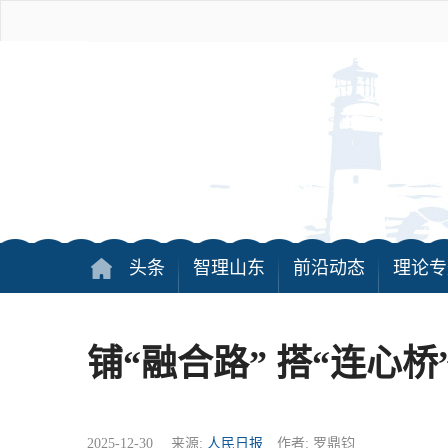
头条
智理山东
前沿动态
理论专
铺“融合路” 搭“连心桥
2025-12-30 来源:
人民日报
作者: 罗鼎钧