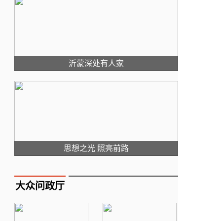
沂蒙深处有人家
思想之光 照亮前路
大众问政厅