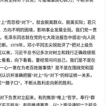
只有坚持对下负责，才能凝聚民心民力，不断夯实
上”而忽视“对下”，就会脱离群众、脱离实际；若只
政、方向不明的困境，影响事业发展全局。我们党一贯
年，毛泽东同志就在党的七大政治报告中提出“向人民
断。1978年，邓小平同志尖锐批评了“把对上级负
代以来，习近平总书记多次对树立和践行正确政绩观
上看看，向下看看。要经常问问自己，我们是不是在
一心一意在为老百姓做事情？是不是在围绕党和国
认识并准确把握“对上”与“对下”的辩证统一关系，
”“腊子口”，不断从胜利走向新的胜利。
下负责对立起来，有的推崇“唯上”哲学，奉行“群
实干担当；有的推诿塞责，以“上面没通知”“之前没