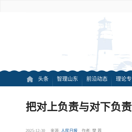
头条
智理山东
前沿动态
理论专
把对上负责与对下负责
2025-12-30 来源:
人民日报
作者: 樊 蓉