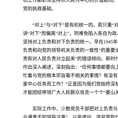
切工作都必须坚持以人民为中心的价值取向。
党的执政基础。
“对上”与“对下”是有机统一的。若只重“对
讲“对下”而偏离“对上”，则难免陷入各自为
坚持对上负责和对下负责的统一。早在1945
负责和向党的领导机关负责的一致性”的重要论
责和对人民负责对立起来”的错误倾向。新时
作出深入阐述，深刻指出：“任何事情都要向
忙着与党的根本宗旨毫不相关的事情？有没有
家中心任务而工作？”正是因为我们党始终深刻
才能团结带领广大人民群众攻克一个个“娄山关
实际工作中，少数党员干部把对上负责与对
众满意不如领导注意”，以务虚功、造盆景取代