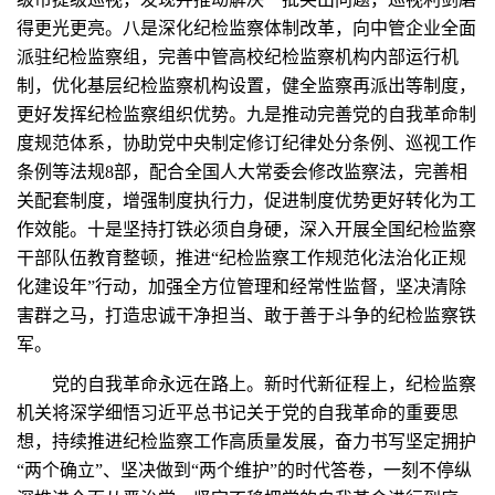
得更光更亮。八是深化纪检监察体制改革，向中管企业全面
派驻纪检监察组，完善中管高校纪检监察机构内部运行机
制，优化基层纪检监察机构设置，健全监察再派出等制度，
更好发挥纪检监察组织优势。九是推动完善党的自我革命制
度规范体系，协助党中央制定修订纪律处分条例、巡视工作
条例等法规8部，配合全国人大常委会修改监察法，完善相
关配套制度，增强制度执行力，促进制度优势更好转化为工
作效能。十是坚持打铁必须自身硬，深入开展全国纪检监察
干部队伍教育整顿，推进“纪检监察工作规范化法治化正规
化建设年”行动，加强全方位管理和经常性监督，坚决清除
害群之马，打造忠诚干净担当、敢于善于斗争的纪检监察铁
军。
党的自我革命永远在路上。新时代新征程上，纪检监察
机关将深学细悟习近平总书记关于党的自我革命的重要思
想，持续推进纪检监察工作高质量发展，奋力书写坚定拥护
“两个确立”、坚决做到“两个维护”的时代答卷，一刻不停纵