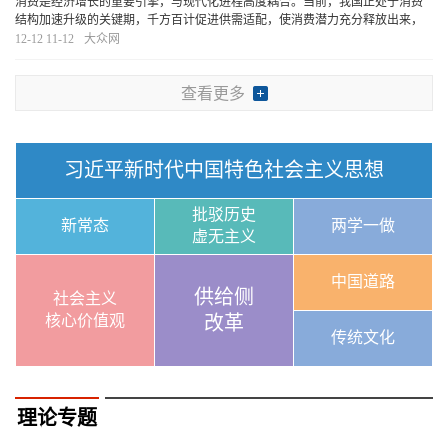
消费是经济增长的重要引擎，与现代化进程高度耦合。当前，我国正处于消费
结构加速升级的关键期，千方百计促进供需适配，使消费潜力充分释放出来，
必将激发内需市场的“乘数效应”，助力中国经济航船劈波斩浪、行稳致远。
[详
12-12 11-12
大众网
细]
查看更多
习近平新时代中国特色社会主义思想
批驳历史
新常态
两学一做
虚无主义
中国道路
供给侧
社会主义
核心价值观
改革
传统文化
理论专题