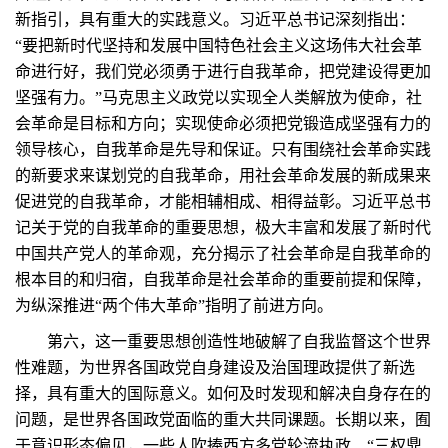
新指引，具有重大的实践意义。习近平总书记深刻指出：
“要把新时代坚持和发展中国特色社会主义这场伟大社会革
命进行好，我们党必须勇于进行自我革命，把党建设得更加
坚强有力。”马克思主义政党以实现全人类解放为使命，社
会革命是目标和方向；实现使命必须把党锻造成坚强有力的
领导核心，自我革命是先导和保证。只有围绕社会革命实践
的新要求来谋划党的自我革命，用社会革命发展的新成果来
促进党的自我革命，才能相辅相成、相得益彰。习近平总书
记关于党的自我革命的重要思想，极大丰富和发展了新时代
中国共产党人的革命观，充分揭示了社会革命是自我革命的
根本目的和归宿，自我革命是社会革命的重要前提和保障，
为纵深推进“两个伟大革命”指明了前进方向。
第六，这一重要思想创造性地破解了自我监督这个世界
性难题，为世界各国政党自身建设及治国理政提供了新选
择，具有重大的国际意义。如何及时发现和解决自身存在的
问题，是世界各国政党面临的重大共同课题。长期以来，囿
于意识形态偏见，一些人吹捧西方多党轮流执政、“三权鼎