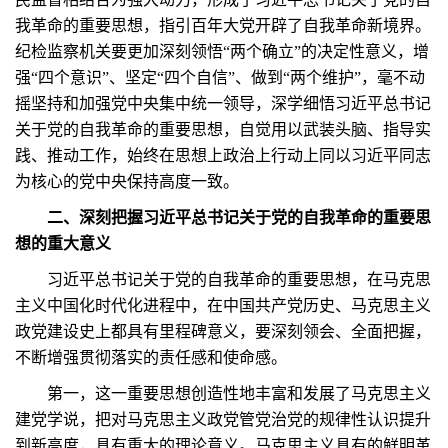
我革命的重要思想，指引百年大党开辟了自我革命新境界。
纪检监察机关要更加深刻领悟“两个确立”的决定性意义，增
强“四个意识”、坚定“四个自信”、做到“两个维护”，毫不动
摇坚持和加强党中央集中统一领导，深学细悟习近平总书记
关于党的自我革命的重要思想，自觉用以武装头脑、指导实
践、推动工作，始终在思想上政治上行动上同以习近平同志
为核心的党中央保持高度一致。
二、深刻把握习近平总书记关于党的自我革命的重要思
想的重大意义
习近平总书记关于党的自我革命的重要思想，在马克思
主义中国化时代化进程中，在中国共产党历史、马克思主义
政党建设史上都具有里程碑意义，要深刻领会、全面把握，
不断增强贯彻落实的责任感和使命感。
第一，这一重要思想创造性地丰富和发展了马克思主义
建党学说，把对马克思主义政党管党治党的规律性认识提升
到新高度，具有重大的理论意义。马克思主义具有的鲜明革