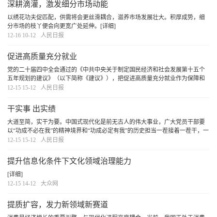
深耕滴灌，激发细分市场动能
以绣花功夫促匹配，供需将会更丝滑耦合，滋养市场发展壮大。积厚成势，细
分市场的枝丫便会向更宽广处延伸。
[详细]
12-16 10-12
人民日报
促进高质量充分就业
党的二十届四中全会通过的《中共中央关于制定国民经济和社会发展第十五个
五年规划的建议》（以下简称《建议》），把促进高质量充分就业作为保障和
改善民生的重要内容，提出新要求、作出新部署。这是以习近平同志为核心的
12-15 15-12
人民日报
党中央坚持以人民为中心的发展思想，从战略和全
[详细]
干实事 出实绩
大道至简，实干为要。中国式现代化是前无古人的伟大事业，广大党员干部要
以“功成不必在我”的精神境界和“功成必定有我”的历史担当一茬接着一茬干，一
步一个脚印走，奋力实现明年经济社会发展目标任务，确保“十五五”开好局、起
12-15 15-12
人民日报
好步。
[详细]
提升信息化条件下文化领域治理能力
[详细]
12-15 14-12
大众网
提质扩容，发力新领域新赛道