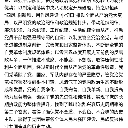
系、建强干部队伍，把党的政治优势和组织优势转化为制胜
优势；以制定和落实中央八项规定开局破题，持之以恒纠
“四风”树新风，用作风建设“小切口”推动全面从严治党大变
局；以严明党的政治纪律和政治规矩打头，带动组织纪律、
廉洁纪律、群众纪律、工作纪律、生活纪律全面从严，推动
党员干部增强遵规守纪的自觉；以制度管全党治全党，与时
俱进推进制度创新，完善党和国家监督体系，不断健全党的
自我革命制度规范体系；以零容忍态度开展史无前例的反腐
败斗争，一体推进不敢腐、不能腐、不想腐，取得压倒性胜
利并全面巩固。经过新时代全面从严治党的革命性锻造，我
们党消除了党、国家、军队内部存在的严重隐患，管党治党
宽松软状况得到根本扭转，风清气正的党内政治生态不断形
成和发展，党的自我净化、自我完善、自我革新、自我提高
能力显著增强，确保了党的先进性和纯洁性，实现了党的长
期执政能力整体性提升，找到了跳出治乱兴衰历史周期率的
第二个答案，赢得了确保党不变质、不变色、不变味的历史
主动，赢得了党团结带领全体人民为强国建设、民族复兴伟
业共同奋斗的历史主动。