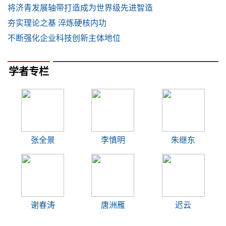
将济青发展轴带打造成为世界级先进智造
夯实理论之基 淬炼硬核内功
不断强化企业科技创新主体地位
学者专栏
张全景
李慎明
朱继东
谢春涛
唐洲雁
迟云