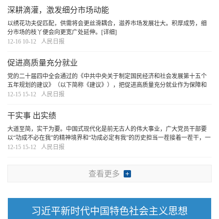
深耕滴灌，激发细分市场动能
以绣花功夫促匹配，供需将会更丝滑耦合，滋养市场发展壮大。积厚成势，细
分市场的枝丫便会向更宽广处延伸。
[详细]
12-16 10-12
人民日报
促进高质量充分就业
党的二十届四中全会通过的《中共中央关于制定国民经济和社会发展第十五个
五年规划的建议》（以下简称《建议》），把促进高质量充分就业作为保障和
改善民生的重要内容，提出新要求、作出新部署。这是以习近平同志为核心的
12-15 15-12
人民日报
党中央坚持以人民为中心的发展思想，从战略和全
[详细]
干实事 出实绩
大道至简，实干为要。中国式现代化是前无古人的伟大事业，广大党员干部要
以“功成不必在我”的精神境界和“功成必定有我”的历史担当一茬接着一茬干，一
步一个脚印走，奋力实现明年经济社会发展目标任务，确保“十五五”开好局、起
12-15 15-12
人民日报
好步。
[详细]
查看更多
习近平新时代中国特色社会主义思想