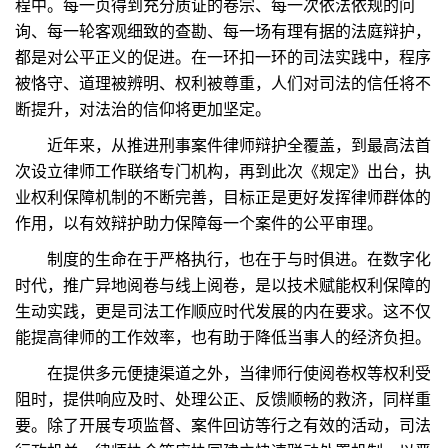
程中。每一页得到充分质证的卷宗、每一次依法依规的问
询、每一轮客观细致的查勘、每一场有理有据的法庭辩护，
都是对公平正义的促进。在一环扣一环的司法实践中，程序
被恪守、道理被辨明、权利被尊重，人们对司法的信任将不
断提升，对法治的信仰将更加坚定。
近年来，从推进刑事案件律师辩护全覆盖，到最高法首
次设立律师工作联络专门机构，再到此次《规定》出台，执
业权利保障机制的不断完善，目标正是更好发挥律师群体的
作用，以有效辩护助力保障每一个案件的公平审理。
制度的生命在于严格执行，也在于与时俱进。在数字化
时代，推广异地阅卷与线上阅卷，是以技术赋能权利保障的
生动实践，更是司法工作顺应时代发展的内在要求。这不仅
能提高律师的工作效率，也有助于降低当事人的经济负担。
在提供多元便捷渠道之外，当律师行使阅卷权等权利受
阻时，提供响应及时、处理公正、反馈顺畅的救济，同样重
要。除了开展专项监督、案件回访等行之有效的活动，司法