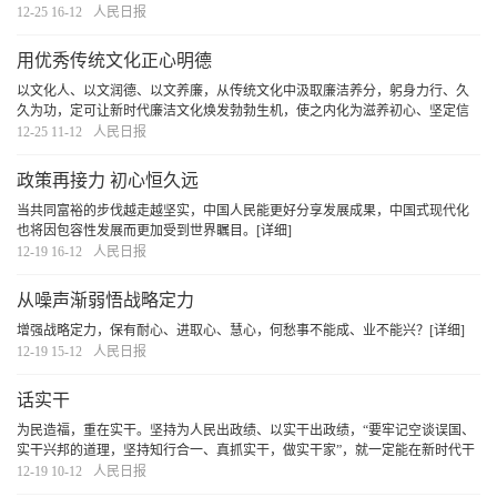
落实习近平总书记关于青年工作的重要论述和党中央决策部署，加强青年理想
12-25 16-12
人民日报
信念教育。
[详细]
用优秀传统文化正心明德
以文化人、以文润德、以文养廉，从传统文化中汲取廉洁养分，躬身力行、久
久为功，定可让新时代廉洁文化焕发勃勃生机，使之内化为滋养初心、坚定信
念、涵养道德的思想自觉和行动自觉。
[详细]
12-25 11-12
人民日报
政策再接力 初心恒久远
当共同富裕的步伐越走越坚实，中国人民能更好分享发展成果，中国式现代化
也将因包容性发展而更加受到世界瞩目。
[详细]
12-19 16-12
人民日报
从噪声渐弱悟战略定力
增强战略定力，保有耐心、进取心、慧心，何愁事不能成、业不能兴？
[详细]
12-19 15-12
人民日报
话实干
为民造福，重在实干。坚持为人民出政绩、以实干出政绩，“要牢记空谈误国、
实干兴邦的道理，坚持知行合一、真抓实干，做实干家”，就一定能在新时代干
出一番事业，实现中华民族伟大复兴。
[详细]
12-19 10-12
人民日报