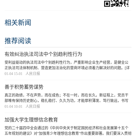
相关新闻
推荐阅读
有效纠治执法司法中个别趋利性行为
受利益驱动的执法司法中个别趋利性行为，严重影响企业生产经营，是健全公
正执法司法体制机制、营造更加法治化的营商环境必须着力解决好的问题。
[详
细]
01-04 15-01
人民日报
善于积势蓄势谋势
真正的政绩，不在声势，而在成色；不在一时，而在长久。新征程上，党员干
部唯有保持历史耐心，稳扎稳打、久久为功，才能厚积薄发、笃行致远，书写
不负历史和人民的答卷。
[详细]
01-04 10-01
人民日报
加强大学生理想信念教育
党的二十届四中全会通过的《中共中央关于制定国民经济和社会发展第十五个
五年规划的建议》对“加强青少年理想信念教育”作出重要部署。我们要深入贯彻