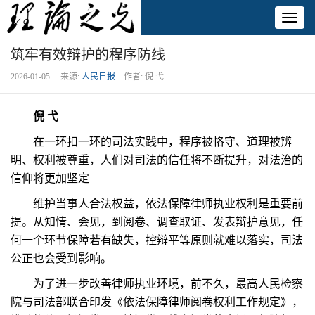
Toggl
naviga
筑牢有效辩护的程序防线
2026-01-05 来源:
人民日报
作者: 倪 弋
倪 弋
在一环扣一环的司法实践中，程序被恪守、道理被辨
明、权利被尊重，人们对司法的信任将不断提升，对法治的
信仰将更加坚定
维护当事人合法权益，依法保障律师执业权利是重要前
提。从知情、会见，到阅卷、调查取证、发表辩护意见，任
何一个环节保障若有缺失，控辩平等原则就难以落实，司法
公正也会受到影响。
为了进一步改善律师执业环境，前不久，最高人民检察
院与司法部联合印发《依法保障律师阅卷权利工作规定》，