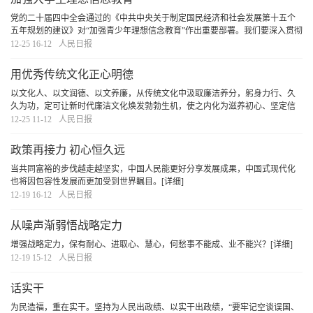
党的二十届四中全会通过的《中共中央关于制定国民经济和社会发展第十五个
五年规划的建议》对“加强青少年理想信念教育”作出重要部署。我们要深入贯彻
落实习近平总书记关于青年工作的重要论述和党中央决策部署，加强青年理想
12-25 16-12
人民日报
信念教育。
[详细]
用优秀传统文化正心明德
以文化人、以文润德、以文养廉，从传统文化中汲取廉洁养分，躬身力行、久
久为功，定可让新时代廉洁文化焕发勃勃生机，使之内化为滋养初心、坚定信
念、涵养道德的思想自觉和行动自觉。
[详细]
12-25 11-12
人民日报
政策再接力 初心恒久远
当共同富裕的步伐越走越坚实，中国人民能更好分享发展成果，中国式现代化
也将因包容性发展而更加受到世界瞩目。
[详细]
12-19 16-12
人民日报
从噪声渐弱悟战略定力
增强战略定力，保有耐心、进取心、慧心，何愁事不能成、业不能兴？
[详细]
12-19 15-12
人民日报
话实干
为民造福，重在实干。坚持为人民出政绩、以实干出政绩，“要牢记空谈误国、