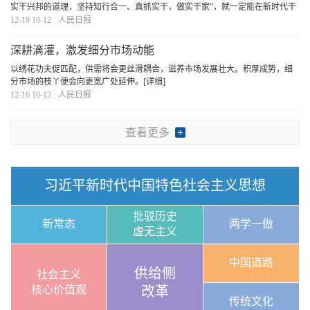
实干兴邦的道理，坚持知行合一、真抓实干，做实干家”，就一定能在新时代干
出一番事业，实现中华民族伟大复兴。
[详细]
12-19 10-12
人民日报
深耕滴灌，激发细分市场动能
以绣花功夫促匹配，供需将会更丝滑耦合，滋养市场发展壮大。积厚成势，细
分市场的枝丫便会向更宽广处延伸。
[详细]
12-16 10-12
人民日报
查看更多
习近平新时代中国特色社会主义思想
批驳历史
新常态
两学一做
虚无主义
中国道路
供给侧
社会主义
核心价值观
改革
传统文化