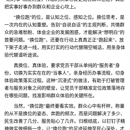
把实事好事办到群众和企业心坎上。
“换位跑”的位，是认知之位、感知之位。换位思考，是
一次内在的认知重塑。告别“自说自话”的主观判断，共情群
众的急难愁盼、体会企业的发展困惑，才能解决“想明白”的
首要问题。“换位跑”，还要在行动上真真正正“跑起来”，放
下架子走进一线，用实打实的行动代替隔空喊话，用亲身体
验代替道听途说。
真换位、真体验，要求党员干部从单纯的“服务者”身
份，切换为实实在在的“当事人”，亲身经历办事流程，切身
体验政策落实过程。这种“沉浸式”的做法，有助于打破管理
者与服务对象之间的壁垒，让党员干部精准定位政策落地存
在哪些问题，找准影响群众体验的关键所在。
当然，“换位跑”最终要看实效。群众心中有杆秤，称量
的从不是换位的姿态、奔跑的频次，而是问题解决了多少、
民生改善了几分、服务贴心了几许。归根结底，以钉钉子精
神做实做细每一步，让“换位跑”的足迹延伸至民心深处，才