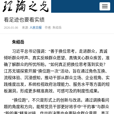
Toggl
naviga
看足迹也要看实绩
2026-01-06 来源:
人民日报
作者: 朱绍岳
朱绍岳
习近平总书记强调：“善于换位思考，走进群众，真诚
倾听群众呼声、真实反映群众愿望、真情关心群众疾苦，准
确了解群众的所忧所盼。”如何真正把换位思考落到实处？
江苏无锡探索开展“换位跑一次”活动，旨在通过角色互换、
流程体验、沉浸感知，推动干部从群众立场、企业视角、实
践维度出发，系统检视政府治理能力、服务水平等方面的短
板漏洞，形成更多精准高效、可感可及的制度性成果。
“换位跑”，不只是形式上的创新与改进。通过调换看问
题的角度和方向，能帮党员干部更好将手中“干的事”与群众
“盼的事”精准对接，作出的决策也会更贴合群众意愿，真正