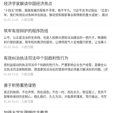
经济学家解读中国经济亮点
“十四五”时期，我国发展历程极不寻常、极不平凡。习近平总书记指出：“过去5
年，我们有效应对各种冲击挑战，推动党和国家事业取得新的重大成就”。面对
错综复杂的国际形势和艰巨繁重的国内改革发展稳定任务，我们党团结带领全
01-05 11-01
人民日报
国各族人民迎难而上、砥砺前行，经受住世
[详细]
筑牢有效辩护的程序防线
公平、公正是法治的生命线，也是人民群众感知法治建设的一把尺子。畅通权
利行使的渠道，筑牢权利救济的堤坝，让律师底气十足地履行职责，让当事人
的合法权益得到专业辩护，让每一起案件都彰显公平正义，法治中国的根基必
01-05 10-01
人民日报
将坚如磐石。
[详细]
有效纠治执法司法中个别趋利性行为
受利益驱动的执法司法中个别趋利性行为，严重影响企业生产经营，是健全公
正执法司法体制机制、营造更加法治化的营商环境必须着力解决好的问题。
[详
细]
01-04 15-01
人民日报
善于积势蓄势谋势
真正的政绩，不在声势，而在成色；不在一时，而在长久。新征程上，党员干
部唯有保持历史耐心，稳扎稳打、久久为功，才能厚积薄发、笃行致远，书写
不负历史和人民的答卷。
[详细]
01-04 10-01
人民日报
加强大学生理想信念教育