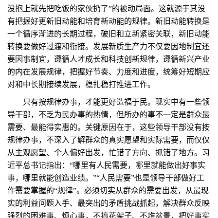
没抱上就先把吃饭的家伙扔了”的被动局面。这就源于其没
有把握好更新旧动能和培育新动能的规律。新旧动能转换是
一个循序渐进的长期过程，破旧和立新紧密关联，新旧动能
转换要做好过渡和衔接。发展新质生产力不仅要因地制宜还
要因事制宜，遵循人才成长和科技创新规律，遵循新兴产业
的内在发展规律，把握好节奏、力度和进度，统筹好短期应
对和中长期接续发展，稳扎稳打推进工作。
只有按规律办事，才能更好造福于民。现实中有一些领
导干部，不乏为民办事的热情，但所办的事不一定是群众最
需要、最能得实惠的。关键原因在于，这些领导干部没有按
规律办事，不深入了解群众的真实愿望和实际需要，而仅仅
从主观愿望、个人偏好出发，忙错了方向、抓错了地方。习
近平总书记指出：“哪里有人民需要，哪里就能做出好事实
事，哪里就能创造业绩。”“人民需要”也是领导干部做好工
作需要掌握的“规律”。必须切实从群众的需要出发，从最现
实的利益问题入手、最突出的矛盾挑战抓起，解决群众反映
强烈的困难事、烦心事，不搞花架子、不堆盆景，把好事实