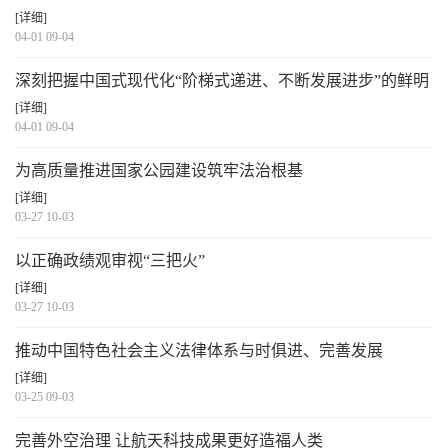
[详细]
04-01 09-04
深刻把握中国式现代化“阶梯式递进、不断发展进步”的鲜明
特征
[详细]
04-01 09-04
为高质量推进国家公园建设筑牢法治根基
[详细]
03-27 10-03
以正确政绩观审视“三把火”
[详细]
03-27 10-03
推动中国特色社会主义法律体系与时俱进、完善发展
[详细]
03-25 09-03
完善外空治理 让航天科技成果更好造福人类