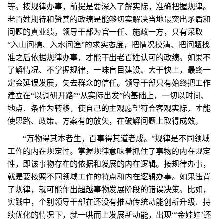
等。按规律办事，前提是要深入了解实际，准确把握规律。
老百姓期待和赞赏的政绩是能够切实解决当地最突出矛盾和
问题的真业绩。领导干部为官一任、施政一方，只有采取
“入山问樵、入水问渔”的求实态度，把情况摸清、把问题找
准之后依据规律办事，才能干出老百姓认可的政绩。如果不
了解情况、不掌握规律，一味盲目建设、大干快上，最终一
定会延误发展，失去群众的信任。领导干部只有始终把工作
建立在“以调研开路”“从实际出发”的基础上，一切以时间、
地点、条件为转移，使自己的主观愿望符合客观实际，才能
使思路、政策、方案有的放矢，在破解问题上取得成效。
“万物得其本者生，百事得其道者成。”规律是不同领域
工作的内在规定性。掌握规律意味着抓住了事物的内在规定
性，即该事物存在的依据和发展的内在逻辑。按规律办事，
就是要按照不同领域工作的特点和内在逻辑办事。如果违背
了规律，就可能作出超越事物发展阶段的错误决策。比如，
实践中，个别领导干部在还没有推动传统动能创新升级、持
续优化的情况下，就一哄而上发展新动能，出现“‘金娃娃’还