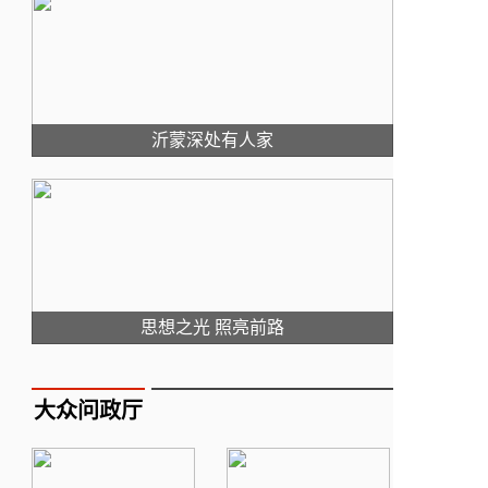
沂蒙深处有人家
思想之光 照亮前路
大众问政厅