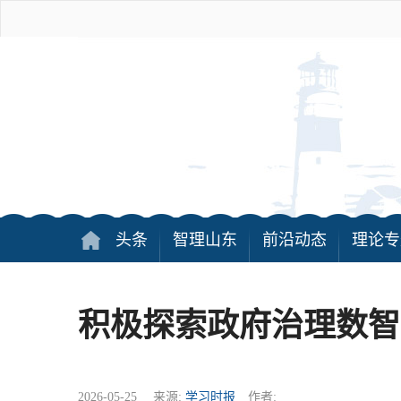
头条
智理山东
前沿动态
理论专
积极探索政府治理数智
2026-05-25 来源:
学习时报
作者: