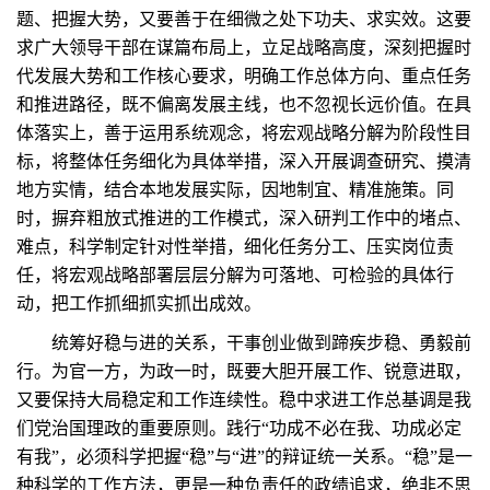
题、把握大势，又要善于在细微之处下功夫、求实效。这要
求广大领导干部在谋篇布局上，立足战略高度，深刻把握时
代发展大势和工作核心要求，明确工作总体方向、重点任务
和推进路径，既不偏离发展主线，也不忽视长远价值。在具
体落实上，善于运用系统观念，将宏观战略分解为阶段性目
标，将整体任务细化为具体举措，深入开展调查研究、摸清
地方实情，结合本地发展实际，因地制宜、精准施策。同
时，摒弃粗放式推进的工作模式，深入研判工作中的堵点、
难点，科学制定针对性举措，细化任务分工、压实岗位责
任，将宏观战略部署层层分解为可落地、可检验的具体行
动，把工作抓细抓实抓出成效。
统筹好稳与进的关系，干事创业做到蹄疾步稳、勇毅前
行。为官一方，为政一时，既要大胆开展工作、锐意进取，
又要保持大局稳定和工作连续性。稳中求进工作总基调是我
们党治国理政的重要原则。践行“功成不必在我、功成必定
有我”，必须科学把握“稳”与“进”的辩证统一关系。“稳”是一
种科学的工作方法，更是一种负责任的政绩追求，绝非不思