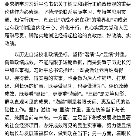
要求把学习习近平总书记关于树立和践行正确政绩观的重要
论述作为必修课，坚持理论联系实际学习，坚持学思用贯
通、知信行统一，真正让“功成不必在我”的境界和“功成必
定有我”的担当内化于心、外化于行，真心实意为党和人民
履职尽责，脚踏实地创造经得起检验的真政绩、好政绩、实
政绩。
以历史自觉校准政绩坐标，坚持“潜绩”与“显绩”并重。
衡量政绩成效，不能局限于短期数据，而是要置于历史长河
中加以审视。习近平总书记指出：“既要做让老百姓看得
见、摸得着、得实惠的实事，也要做为后人作铺垫、打基
础、利长远的好事，既要做显功，也要做潜功”。评价政绩
成效，既要看“显绩”，更要重“潜绩”。“显绩”是立竿见影、
群众直观可见的成果，“潜绩”则是着眼长远、惠及后代的基
础性工作。坚持“潜绩”与“显绩”并重，重在统筹当下与长
远、兼顾当前与未来。一方面，立足当下积极发展收益显著
的社会经济项目、办好成效可见的民生实事等，努力使显绩
的增长与发展造福群众，做到功在当下；另一方面，着眼长