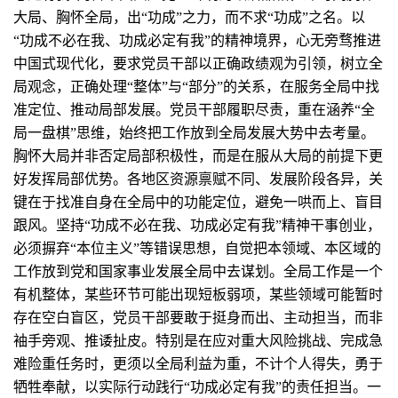
大局、胸怀全局，出“功成”之力，而不求“功成”之名。以
“功成不必在我、功成必定有我”的精神境界，心无旁骛推进
中国式现代化，要求党员干部以正确政绩观为引领，树立全
局观念，正确处理“整体”与“部分”的关系，在服务全局中找
准定位、推动局部发展。党员干部履职尽责，重在涵养“全
局一盘棋”思维，始终把工作放到全局发展大势中去考量。
胸怀大局并非否定局部积极性，而是在服从大局的前提下更
好发挥局部优势。各地区资源禀赋不同、发展阶段各异，关
键在于找准自身在全局中的功能定位，避免一哄而上、盲目
跟风。坚持“功成不必在我、功成必定有我”精神干事创业，
必须摒弃“本位主义”等错误思想，自觉把本领域、本区域的
工作放到党和国家事业发展全局中去谋划。全局工作是一个
有机整体，某些环节可能出现短板弱项，某些领域可能暂时
存在空白盲区，党员干部要敢于挺身而出、主动担当，而非
袖手旁观、推诿扯皮。特别是在应对重大风险挑战、完成急
难险重任务时，更须以全局利益为重，不计个人得失，勇于
牺牲奉献，以实际行动践行“功成必定有我”的责任担当。一