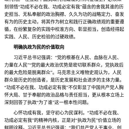
刻领悟“功成不必在我、功成必定有我”蕴含的舍我其谁的历
史担当、无私奉献的政治胸襟、久久为功的战略定力、奋发
有为的历史主动，将其作为树立和践行正确政绩观的重要遵
循，在纷繁复杂的实践中校准方向、彰显担当，创造经得起
实践、人民、历史检验的过硬政绩。
明确执政为民的价值取向
习近平总书记强调：“党的根基在人民、血脉在人民、
力量在人民”“党的最大政治优势是密切联系群众，党执政后
的最大危险是脱离群众”。马克思主义唯物史观认为，人民
群众是历史的创造者，是历史发展和社会进步的主体力量。
“功成不必在我、功成必定有我”不仅彰显了中国共产党人胸
怀大局、甘于奉献的政治品格与责任担当，更从根本立场上
深刻回答了执政“为了谁”这一根本性问题。
心怀功成有我，坚守初心为民谋利。“功成不必在我、
功成必定有我”的精神内核，正是对“执政为民”价值立场的
鲜明诠释。习近平总书记强调：“我们共产党人干事业、创