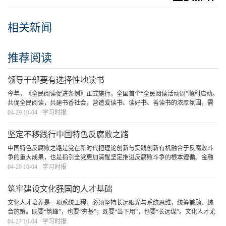
相关新闻
推荐阅读
领导干部要有选择性地读书
今年，《全民阅读促进条例》正式施行，全国首个“全民阅读活动周”顺利启动。
共促全民阅读，共建书香社会，营造爱读书、读好书、善读书的浓厚氛围，需
要领导干部率先垂范，既要在“爱读书”“善读书”上下功夫，更要在“读好书”上见
04-29 10-04
学习时报
真章。
[详细]
坚定不移践行中国特色反腐败之路
中国特色反腐败之路是党在新时代把理论创新与实践创新有机融合于反腐败斗
争的重大成果，也是指引全党更加清醒坚定推进反腐败斗争的根本遵循。金融
是深化整治腐败的重点领域，必须坚定不移践行中国特色反腐败之路，打好金
04-29 10-04
学习时报
融领域反腐败斗争攻坚战持久战总体战，为加快建
[详细]
筑牢建设文化强国的人才基础
文化人才培养是一项系统工程，必须坚持长远眼光与系统思维，统筹兼顾、综
合施策。既要“筑峰”，也要“夯基”；既要“当下用”，也要“长远谋”。文化人才尤
其是文艺人才的成长有其自身规律和特点，必须深刻洞察当前人才队伍呈现的
04-27 10-04
学习时报