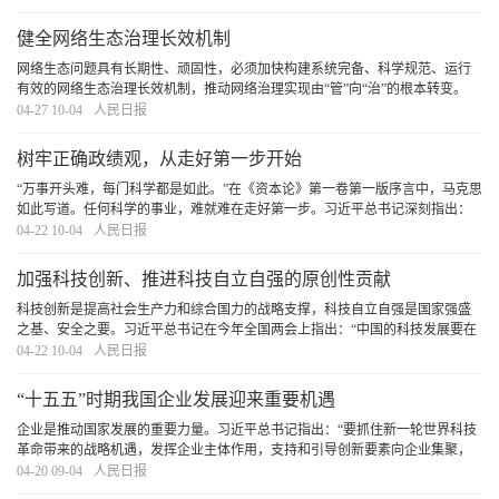
新特点、面对的新形势、出现的新问题
[详细]
健全网络生态治理长效机制
网络生态问题具有长期性、顽固性，必须加快构建系统完备、科学规范、运行
有效的网络生态治理长效机制，推动网络治理实现由“管”向“治”的根本转变。
[详细]
04-27 10-04
人民日报
树牢正确政绩观，从走好第一步开始
“万事开头难，每门科学都是如此。”在《资本论》第一卷第一版序言中，马克思
如此写道。任何科学的事业，难就难在走好第一步。习近平总书记深刻指出：
“第一步走错了就不行。如果抱着当官谋利的想法，那做的一切事情都不会对。”
04-22 10-04
人民日报
对于党员干部而言，走好第一步是树立和
[详细]
加强科技创新、推进科技自立自强的原创性贡献
科技创新是提高社会生产力和综合国力的战略支撑，科技自立自强是国家强盛
之基、安全之要。习近平总书记在今年全国两会上指出：“中国的科技发展要在
国际上开展合作的同时，坚持独立自主、自立自强，更好承担起我们的历史责
04-22 10-04
人民日报
任。”这一重要论述，深刻揭示了加强科技创新
[详细]
“十五五”时期我国企业发展迎来重要机遇
企业是推动国家发展的重要力量。习近平总书记指出：“要抓住新一轮世界科技
革命带来的战略机遇，发挥企业主体作用，支持和引导创新要素向企业集聚，
不断增强企业创新动力、创新活力、创新实力。”“十五五”规划纲要确定了未来
04-20 09-04
人民日报
五年国家发展的主要目标和重大任务。随着
[详细]