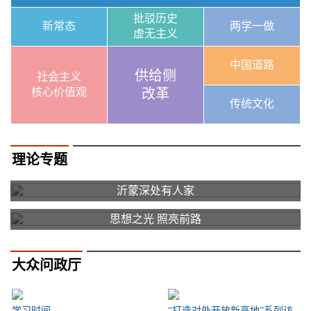
批驳历史
新常态
两学一做
虚无主义
中国道路
供给侧
社会主义
核心价值观
改革
传统文化
理论专题
沂蒙深处有人家
思想之光 照亮前路
大众问政厅
学习时间
“打造对外开放新高地”系列访