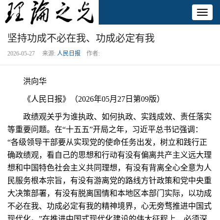
Toggl
naviga
坚持功成不必在我、功成必定有我
2026-05-27 来源:
人民日报
作者:
洪向华
《人民日报》（2026年05月27日第09版）
政绩观关乎为谁执政、如何执政、实践成效、责任落实
等重要问题。在“十五五”开局之年，习近平总书记强调：
“各级领导干部要从实现党的使命任务出发，树立和践行正
确政绩观，看自己的思想和行动有没有偏离共产主义远大理
想和中国特色社会主义共同理想，有没有背离全心全意为人
民服务根本宗旨，有没有游离党的路线方针政策和党中央重
大决策部署，有没有脱离国情和本地区本部门实际，以功成
不必在我、功成必定有我的精神境界，心无旁骛推进中国式
现代化。”在推进中国式现代化建设的伟大征程上，必须深