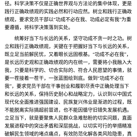
径。科学决策不仅是正确世界观与方法论的集中体现，更是
践行正确政绩观的实践必然和行动应然。树立和践行正确政
绩观，要求党员干部以“功成不必在我、功成必定有我”为重
要遵循，将科学决策落到实处。
统筹好当下与长远的关系，坚守功成不贪一时之功。树
立和践行正确政绩观，关键在于把握好当下与长远的关系，
既立足当前解民忧，又着眼长远固根基。“功成不必在我”，
是长远历史观和正确政绩观的内在统一，需要将小我融入大
我，只要是科学的、切合实际的、符合人民愿望的事情，就
要一茬接着一茬干，一张蓝图绘到底。做到“功成不必在
我”，要求党员干部在干事创业和履职尽责中正确处理当下
和长远的关系，保持历史耐心和战略定力，认识到以中国式
现代化全面推进强国建设、民族复兴伟业是渐进的过程，既
不能脱离实际搞超前冒进，也不能因循守旧错失发展机遇。
立足当下，就是要聚焦人民群众急难愁盼的切实问题，直面
发展进程中的突出矛盾和深层挑战，以切实可行的举措精准
破解民生领域的堵点痛点，有效防范化解各类风险隐患，真