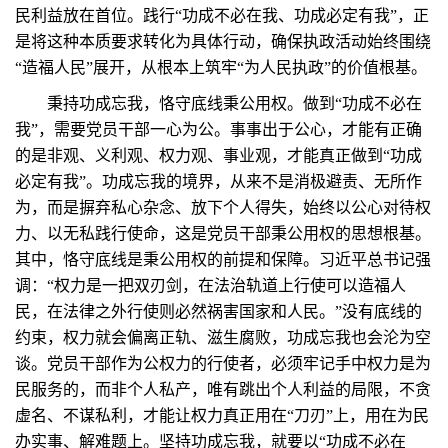
民利益放在首位。践行“功成不必在我、功成必定有我”，正
是将这种本质要求转化为具体行动，确保执政活动始终围绕
“造福人民”展开，从根本上筑牢“为人民执政”的价值根基。
秉持功成忘我，恪守底线秉公用权。做到“功成不必在
我”，需要党员干部一心为公。事事出于公心，才能有正确
的是非观、义利观、权力观、事业观，才能真正做到“功成
必定有我”。功成忘我的境界，从来不是消极避责、无所作
为，而是摒弃私心杂念、放下个人得失，始终以公心对待权
力、以无私践行使命，这是党员干部秉公用权的思想根基。
其中，恪守底线是秉公用权的前提和保障。习近平总书记强
调：“权力是一把双刃剑，在法治轨道上行使可以造福人
民，在法律之外行使则必然祸害国家和人民。”没有底线的
约束，权力就会偏离正轨、滋生腐败，功成忘我也会沦为空
谈。党员干部作为公权力的行使者，必须牢记手中权力是为
民服务的，而非个人私产，唯有跳出个人利益的局限，不贪
虚名、不谋私利，才能让权力真正用在“刀刃”上，用在为民
办实事、解难题上。坚持功成忘我，就要以“功成不必在