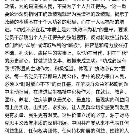
政绩，为的是造福人民，不是为了个人升迁得失。”这一重
要论述深刻指明正确政绩观就是为民造福的政绩观，揭示了
政绩的本质不在于个人功名的彰显，而在于人民福祉的增
进。“功成不必在我”本质上是对“执政不为私”的坚守，要求
党员干部跳出个人升迁得失的狭隘视野，反对将政绩当作装
点门面的“盆景”或谋取私利的“跳板”，把智慧和精力放在打
基础、利长远、惠民生的实事上，以“功在当代、利在千秋”
的历史耐心，甘做铺垫之事、敢抓未成之功。“功成必定有
我”所彰显的主动作为、积极担当，体现了“执政必有为”要
求。每一名党员干部都是人民公仆，手中的权力来自人民，
必须以“时时放心不下”的责任感，在解决群众急难愁盼问题
中主动担当，在增进民生福祉中积极作为，在就业、教育、
医疗、养老、住房等群众最关心、最直接、最现实的利益问
题上务实功、出实招、求实效，让人民群众切实感受到发展
更有质量、民生更有温度。这种价值立场的坚守，源于对马
克思主义政党本质的深刻把握。中国共产党从来不代表任何
利益集团、任何权势团体、任何特权阶层的利益，始终将人