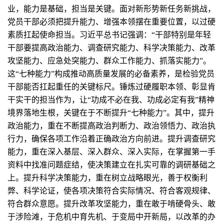
业，能力是基础，担当是关键。面对新形势新任务新挑战，
党员干部必须把提升能力、增强本领摆在重要位置，以过硬
素质扛起使命担当。习近平总书记强调：“干部特别是年轻
干部要提高政治能力、调查研究能力、科学决策能力、改革
攻坚能力、应急处突能力、群众工作能力、抓落实能力”。
这“七种能力”构成推动高质量发展的必备素养，是检验党员
干部能否扛起重任的关键标尺。锤炼过硬履职本领、彰显肯
干实干的担当作为，让“功成不必在我、功成必定有我”精神
境界落地生根，关键在于不断提升“七种能力”。其中，提升
政治能力，重在不断提高政治判断力、政治领悟力、政治执
行力，确保各项工作沿着正确政治方向前进。提升调查研究
能力，重在深入基层、深入群众、深入实际，在掌握第一手
资料中找准问题症结，使决策建立在扎实可靠的调研基础之
上。提升科学决策能力，重在树立战略眼光，善于权衡利
弊、科学论证，使各项决策符合实际情况、符合客观规律、
符合群众意愿。提升改革攻坚能力，重在敢于啃硬骨头、敢
于涉险滩，于危机中育先机、于变局中开新局，以改革的办