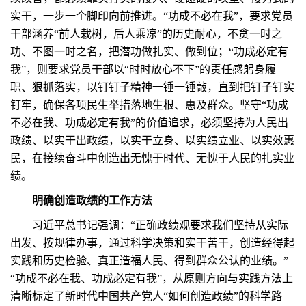
实干，一步一个脚印向前推进。“功成不必在我”，要求党员
干部涵养“前人栽树，后人乘凉”的历史耐心，不贪一时之
功、不图一时之名，把潜功做扎实、做到位；“功成必定有
我”，则要求党员干部以“时时放心不下”的责任感躬身履
职、狠抓落实，以钉钉子精神一锤一锤敲，直到把钉子钉实
钉牢，确保各项民生举措落地生根、惠及群众。坚守“功成
不必在我、功成必定有我”的价值追求，必须坚持为人民出
政绩、以实干出政绩，以实干立身、以实绩立业、以实效惠
民，在接续奋斗中创造出无愧于时代、无愧于人民的扎实业
绩。
明确创造政绩的工作方法
习近平总书记强调：“正确政绩观要求我们坚持从实际
出发、按规律办事，通过科学决策和实干苦干，创造经得起
实践和历史检验、真正造福人民、得到群众公认的业绩。”
“功成不必在我、功成必定有我”，从原则方向与实践方法上
清晰标定了新时代中国共产党人“如何创造政绩”的科学路