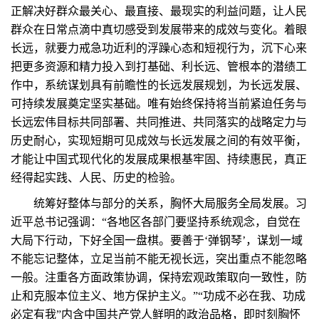
正解决好群众最关心、最直接、最现实的利益问题，让人民
群众在日常点滴中真切感受到发展带来的成效与变化。着眼
长远，就要力戒急功近利的浮躁心态和短视行为，沉下心来
把更多资源和精力投入到打基础、利长远、管根本的潜绩工
作中，系统谋划具有前瞻性的长远发展规划，为长远发展、
可持续发展奠定坚实基础。唯有始终保持将当前紧迫任务与
长远宏伟目标共同部署、共同推进、共同落实的战略定力与
历史耐心，实现短期可见成效与长远发展之间的有效平衡，
才能让中国式现代化的发展成果根基牢固、持续惠民，真正
经得起实践、人民、历史的检验。
统筹好整体与部分的关系，胸怀大局服务全局发展。习
近平总书记强调：“各地区各部门要坚持系统观念，自觉在
大局下行动，下好全国一盘棋。要善于‘弹钢琴’，谋划一域
不能忘记整体，立足当前不能无视长远，突出重点不能忽略
一般。注重各方面政策协调，保持宏观政策取向一致性，防
止和克服本位主义、地方保护主义。”“功成不必在我、功成
必定有我”内含中国共产党人鲜明的政治品格，即时刻胸怀