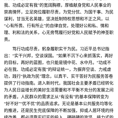
我、功成必定有我”的宽阔胸襟，厚植献身党和人民事业的
崇高情怀，立足岗位履职尽责，为党分忧、为国干事、为民
谋利，甘当无名英雄，坚决抵制特权思想和不正之风，以
“心有所畏、行有所止”的自律自觉，处理好公和私、情和
理、利和法的关系，心无旁骛履行好党和人民赋予的神圣职
责。
笃行功成尽责，躬身履职实干为民。习近平总书记指
出：“实干兴邦，空谈误国。”如果不沉下心来抓落实，再好
的目标，再好的蓝图，也只能是镜中花、水中月。“功成不
必在我、功成必定有我”的辩证统一，为摒弃空谈、力戒虚
功，践行“执政为民”理念，以真干、实干答好为民服务答卷
提供了行动指南。进入新时代，我国社会主要矛盾已经转化
为人民日益增长的美好生活需要和不平衡不充分的发展之间
的矛盾，人民群众的需求正从“有没有”的基本保障转变为
“好不好”“优不优”的品质追求。无论是基本公共服务均等化
的推进，还是民生兜底保障的不断加强，抑或人居环境的持
续改善，都必须靠实打实的投入、硬碰硬的攻坚、接力式的