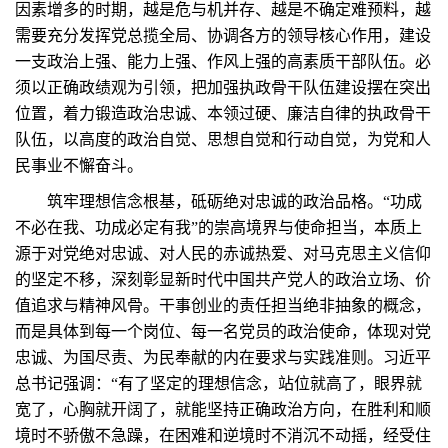
因素增多的时期，越是危与机并存、越是不确定难预料，越
需要充分发挥党总揽全局、协调各方的领导核心作用，建设
一支政治上强、能力上强、作风上强的高素质干部队伍。必
须以正确政绩观为引领，把加强执政骨干队伍建设摆在突出
位置，着力锻造政治忠诚、本领过硬、廉洁自律的执政骨干
队伍，以高度的政治自觉、思想自觉和行动自觉，为党和人
民事业不懈奋斗。
筑牢理想信念根基，砥砺绝对忠诚的政治品格。“功成
不必在我、功成必定有我”的崇高境界与使命担当，本质上
源于对党绝对忠诚、对人民的赤诚热爱、对马克思主义信仰
的坚定不移，深刻彰显新时代中国共产党人的政治立场、价
值追求与精神风骨。干事创业的责任担当绝非抽象的概念，
而是具体到每一个岗位、每一名党员的政治使命，体现对党
忠诚、为国尽责、为民奉献的内在要求与实践准则。习近平
总书记强调：“有了坚定的理想信念，站位就高了，眼界就
宽了，心胸就开阔了，就能坚持正确政治方向，在胜利和顺
境时不骄傲不急躁，在困难和逆境时不消沉不动摇，经受住