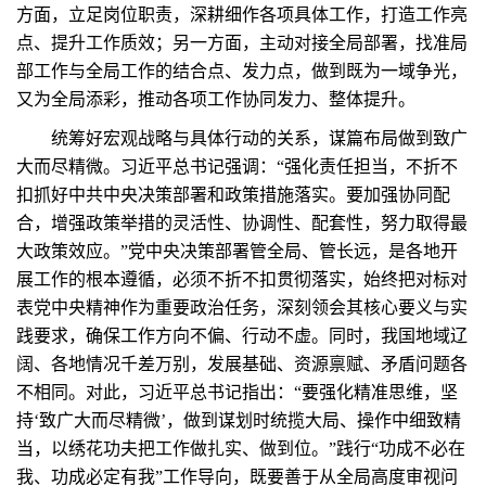
方面，立足岗位职责，深耕细作各项具体工作，打造工作亮
点、提升工作质效；另一方面，主动对接全局部署，找准局
部工作与全局工作的结合点、发力点，做到既为一域争光，
又为全局添彩，推动各项工作协同发力、整体提升。
统筹好宏观战略与具体行动的关系，谋篇布局做到致广
大而尽精微。习近平总书记强调：“强化责任担当，不折不
扣抓好中共中央决策部署和政策措施落实。要加强协同配
合，增强政策举措的灵活性、协调性、配套性，努力取得最
大政策效应。”党中央决策部署管全局、管长远，是各地开
展工作的根本遵循，必须不折不扣贯彻落实，始终把对标对
表党中央精神作为重要政治任务，深刻领会其核心要义与实
践要求，确保工作方向不偏、行动不虚。同时，我国地域辽
阔、各地情况千差万别，发展基础、资源禀赋、矛盾问题各
不相同。对此，习近平总书记指出：“要强化精准思维，坚
持‘致广大而尽精微’，做到谋划时统揽大局、操作中细致精
当，以绣花功夫把工作做扎实、做到位。”践行“功成不必在
我、功成必定有我”工作导向，既要善于从全局高度审视问