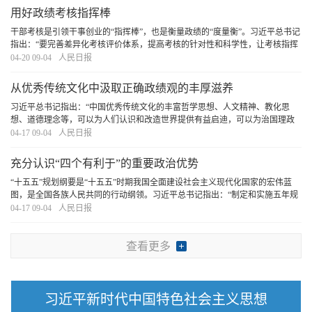
用好政绩考核指挥棒
干部考核是引领干事创业的“指挥棒”，也是衡量政绩的“度量衡”。习近平总书记
指出：“要完善差异化考核评价体系，提高考核的针对性和科学性，让考核指挥
棒真正管用。”引导广大党员干部树立和践行正确政绩观，创造造福人民、群众
04-20 09-04
人民日报
公认的政绩，必须用好政绩考核指挥棒
[详细]
从优秀传统文化中汲取正确政绩观的丰厚滋养
习近平总书记指出：“中国优秀传统文化的丰富哲学思想、人文精神、教化思
想、道德理念等，可以为人们认识和改造世界提供有益启迪，可以为治国理政
提供有益启示”。我们要坚持古为今用、推陈出新，结合实际，不断从中华优秀
04-17 09-04
人民日报
传统文化中汲取正确政绩观的丰厚滋养。
[详细]
充分认识“四个有利于”的重要政治优势
“十五五”规划纲要是“十五五”时期我国全面建设社会主义现代化国家的宏伟蓝
图，是全国各族人民共同的行动纲领。习近平总书记指出：“制定和实施五年规
划是我们党治国理政一条重要经验，是中国特色社会主义制度一个重要政治优
04-17 09-04
人民日报
势，有利于实现党的领导，有利于集中力量
[详细]
查看更多
习近平新时代中国特色社会主义思想