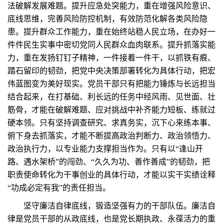
法破解发展难题。提升应急处突能力，重在增强风险意识、
底线思维，完善风险防控机制，有效防范化解各类风险隐
患。提升群众工作能力，重在始终站稳人民立场，在办好一
件件民生实事中密切党同人民群众血肉联系。提升抓落实能
力，重在发扬钉钉子精神，一件接着一件干，以抓铁有痕、
踏石留印的韧劲，把党中央决策部署转化为具体行动，把宏
伟蓝图变为美好现实。党员干部只有把能力锤炼与长远担当
结合起来，在打基础、利长远的任务中经风雨、见世面、壮
筋骨，才能在破解难题、应对挑战中补齐能力短板、练就过
硬本领。只有坚持调查研究、求真务实，沉下心来练本事、
俯下身去抓落实，才能不断提高政治判断力、政治领悟力、
政治执行力，以专业能力支撑担当作为。只有以“逢山开
路、遇水架桥”的闯劲、“久久为功、善作善成”的韧劲，把
职责使命转化为干事创业的具体行动，才能以实干实绩诠释
“功成必定有我”的责任担当。
坚守廉洁自律底线，锻造坚强有力的干部队伍。廉洁自
律是党员干部的从政底线，也是党长期执政、永葆活力的重