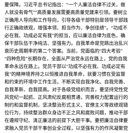
要保障。习近平总书记指出：“一个人廉洁自律不过关，做
人就没有骨气”“高质量发展需要高质量党建来引领。要树立
正确用人导向和工作导向，引导各级干部特别是领导干部践
行正确政绩观，增强本领、担当作为、争创佳绩”。“功成不
必在我、功成必定有我”的担当，应以廉洁自律为底色，确
保干部队伍干净纯洁、坚强有力。自我革命是党跳出治乱兴
衰历史周期率的第二个答案。当前，党面临的“四大考验”
“四种危险”长期存在，全面从严治党永远在路上，党的自我
革命永远在路上。党员干部以“功成不必在我、功成必定有
我”的精神境界持之以恒推进自我革命，就要习惯在受监督
和约束的环境中工作生活，不断实现自我净化、自我完善、
自我革新、自我提高。对于各级党组织而言，要坚持党性党
风党纪一起抓、正风肃纪反腐相贯通，完善权力配置运行的
制约和监督机制，坚决整治形式主义、官僚主义等政绩观错
位行为，持续整治群众身边不正之风和腐败问题，推动干部
在遵规守纪、清正廉洁的前提下大胆干事。要把廉洁自律要
求融入党员干部干事创业全过程，以坚强有力的作风凝聚党