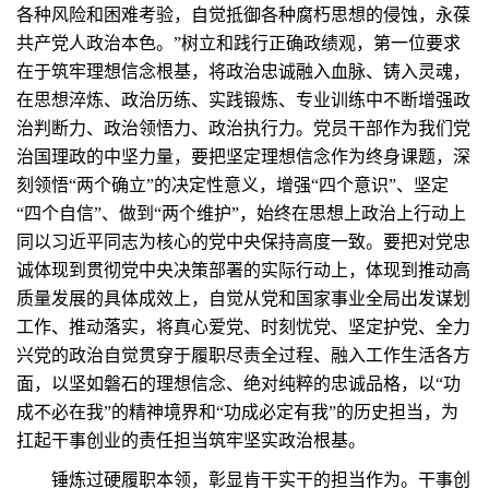
各种风险和困难考验，自觉抵御各种腐朽思想的侵蚀，永葆
共产党人政治本色。”树立和践行正确政绩观，第一位要求
在于筑牢理想信念根基，将政治忠诚融入血脉、铸入灵魂，
在思想淬炼、政治历练、实践锻炼、专业训练中不断增强政
治判断力、政治领悟力、政治执行力。党员干部作为我们党
治国理政的中坚力量，要把坚定理想信念作为终身课题，深
刻领悟“两个确立”的决定性意义，增强“四个意识”、坚定
“四个自信”、做到“两个维护”，始终在思想上政治上行动上
同以习近平同志为核心的党中央保持高度一致。要把对党忠
诚体现到贯彻党中央决策部署的实际行动上，体现到推动高
质量发展的具体成效上，自觉从党和国家事业全局出发谋划
工作、推动落实，将真心爱党、时刻忧党、坚定护党、全力
兴党的政治自觉贯穿于履职尽责全过程、融入工作生活各方
面，以坚如磐石的理想信念、绝对纯粹的忠诚品格，以“功
成不必在我”的精神境界和“功成必定有我”的历史担当，为
扛起干事创业的责任担当筑牢坚实政治根基。
锤炼过硬履职本领，彰显肯干实干的担当作为。干事创