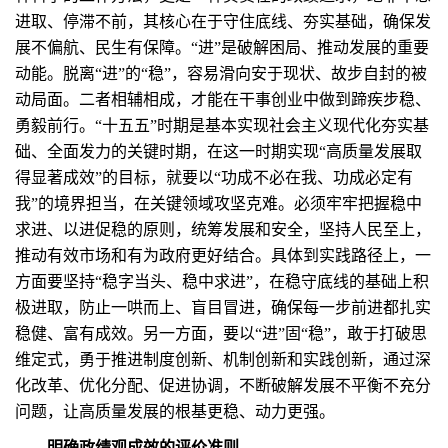
进取、停滞不前，其核心在于守住底线、夯实基础，确保发
展不偏航、民生有保障。“进”是破解困局、推动发展的重要
动能。脱离“进”的“稳”，容易滑向安于现状、故步自封的被
动局面。二者相辅相成，才能在干事创业中做到蹄疾步稳、
勇毅前行。“十五五”时期是基本实现社会主义现代化夯实基
础、全面发力的关键时期，在这一时期实现“高质量发展取
得显著成效”的目标，就要以“功成不必在我、功成必定有
我”的境界担当，在关键领域攻坚克难。必须牢牢把握稳中
求进、以进促稳的原则，统筹发展和安全，坚持人民至上，
推动有效市场和有为政府更好结合。具体到实践路径上，一
方面要坚持“稳字当头、稳中求进”，在稳守底线的基础上积
极进取，防止一哄而上、盲目冒进，确保每一步前进都扎实
稳健、富有成效。另一方面，要以“进”固“稳”，敢于打破思
维定式，勇于推进制度创新、机制创新和实践创新，通过深
化改革、优化分配、促进协调，不断破解发展不平衡不充分
问题，让高质量发展的根基更稳、动力更强。
明确政绩观成效的评价准则