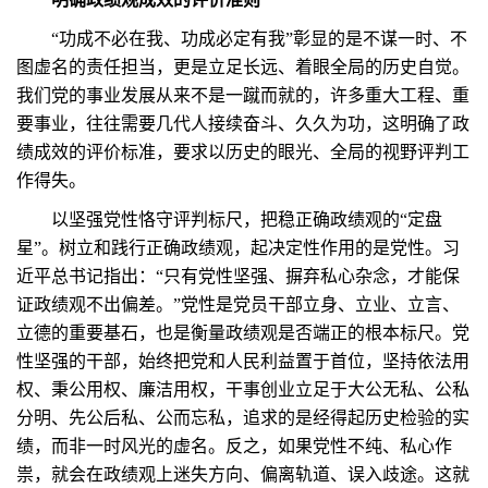
“功成不必在我、功成必定有我”彰显的是不谋一时、不
图虚名的责任担当，更是立足长远、着眼全局的历史自觉。
我们党的事业发展从来不是一蹴而就的，许多重大工程、重
要事业，往往需要几代人接续奋斗、久久为功，这明确了政
绩成效的评价标准，要求以历史的眼光、全局的视野评判工
作得失。
以坚强党性恪守评判标尺，把稳正确政绩观的“定盘
星”。树立和践行正确政绩观，起决定性作用的是党性。习
近平总书记指出：“只有党性坚强、摒弃私心杂念，才能保
证政绩观不出偏差。”党性是党员干部立身、立业、立言、
立德的重要基石，也是衡量政绩观是否端正的根本标尺。党
性坚强的干部，始终把党和人民利益置于首位，坚持依法用
权、秉公用权、廉洁用权，干事创业立足于大公无私、公私
分明、先公后私、公而忘私，追求的是经得起历史检验的实
绩，而非一时风光的虚名。反之，如果党性不纯、私心作
祟，就会在政绩观上迷失方向、偏离轨道、误入歧途。这就