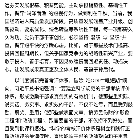
远夯实发展根基、积蓄势能，主动承担铺垫性、基础性工
作，摒弃“竭泽而渔”的短视行为，做到利在千秋。当前，我
国经济进入高质量发展阶段，高质量发展涵盖产业升级、创
新驱动、要素优化、绿色转型等系统性工程，每一项都需久
久为功。党员干部干事创业，必须坚持“潜绩”与“显绩”并
重，摒弃短平快的浮躁心态。比如，对于那些技术门槛高、
投资回报周期长，但关乎国家竞争力的战略性新兴产业，要
敢于投入、善于培育，不因见效缓慢而回避责任、动摇决
心，让发展成果真正惠及全体人民、造福子孙后代。
以制度创新完善考评体系，破除“唯GDP”“唯短期”倾
向。习近平总书记强调：“要建立科学规范的干部考核评价
体系，形成激励干部求真务实的有效机制，使那些重实际、
说实话、务实事、求实效的干部，不仅不吃亏，而且受到鼓
励、褒奖、重用；使那些做表面文章、搞劳民伤财的‘形象
工程’和‘政绩工程’、跑官要官的干部，不仅捞不到好处，而
且受到批评和惩处。”科学的考核评价体系是树立和践行正
确政绩观的关键保障，直接影响干部的政绩取向和干事导