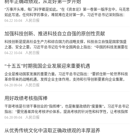
树牢正确政绩观，从走好第一步开始
“万事开头难，每门科学都是如此。”在《资本论》第一卷第一版序言中，马克思
如此写道。任何科学的事业，难就难在走好第一步。习近平总书记深刻指出：
“第一步走错了就不行。如果抱着当官谋利的想法，那做的一切事情都不会对。”
04-22 10-04
人民日报
对于党员干部而言，走好第一步是树立和
[详细]
加强科技创新、推进科技自立自强的原创性贡献
科技创新是提高社会生产力和综合国力的战略支撑，科技自立自强是国家强盛
之基、安全之要。习近平总书记在今年全国两会上指出：“中国的科技发展要在
国际上开展合作的同时，坚持独立自主、自立自强，更好承担起我们的历史责
04-22 10-04
人民日报
任。”这一重要论述，深刻揭示了加强科技创新
[详细]
“十五五”时期我国企业发展迎来重要机遇
企业是推动国家发展的重要力量。习近平总书记指出：“要抓住新一轮世界科技
革命带来的战略机遇，发挥企业主体作用，支持和引导创新要素向企业集聚，
不断增强企业创新动力、创新活力、创新实力。”“十五五”规划纲要确定了未来
04-20 09-04
人民日报
五年国家发展的主要目标和重大任务。随着
[详细]
用好政绩考核指挥棒
干部考核是引领干事创业的“指挥棒”，也是衡量政绩的“度量衡”。习近平总书记
指出：“要完善差异化考核评价体系，提高考核的针对性和科学性，让考核指挥
棒真正管用。”引导广大党员干部树立和践行正确政绩观，创造造福人民、群众
04-20 09-04
人民日报
公认的政绩，必须用好政绩考核指挥棒
[详细]
从优秀传统文化中汲取正确政绩观的丰厚滋养