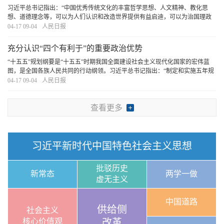
习近平总书记指出：“中国优秀传统文化的丰富哲学思想、人文精神、教化思
想、道德理念等，可以为人们认识和改造世界提供有益启迪，可以为治国理政
提供有益启示”。我们要坚持古为今用、推陈出新，结合实际，不断从中华优秀
04-17 09-04
人民日报
传统文化中汲取正确政绩观的丰厚滋养。
[详细]
充分认识“四个有利于”的重要政治优势
“十五五”规划纲要是“十五五”时期我国全面建设社会主义现代化国家的宏伟蓝
图，是全国各族人民共同的行动纲领。习近平总书记指出：“制定和实施五年规
划是我们党治国理政一条重要经验，是中国特色社会主义制度一个重要政治优
04-17 09-04
人民日报
势，有利于实现党的领导，有利于集中力量
[详细]
查看更多
习近平新时代中国特色社会主义思想
批驳历史
新常态
两学一做
虚无主义
中国道路
供给侧
社会主义
核心价值观
改革