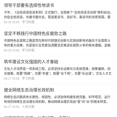
领导干部要有选择性地读书
今年，《全民阅读促进条例》正式施行，全国首个“全民阅读活动周”顺利启动。
共促全民阅读，共建书香社会，营造爱读书、读好书、善读书的浓厚氛围，需
要领导干部率先垂范，既要在“爱读书”“善读书”上下功夫，更要在“读好书”上见
04-29 10-04
学习时报
真章。
[详细]
坚定不移践行中国特色反腐败之路
中国特色反腐败之路是党在新时代把理论创新与实践创新有机融合于反腐败斗
争的重大成果，也是指引全党更加清醒坚定推进反腐败斗争的根本遵循。金融
是深化整治腐败的重点领域，必须坚定不移践行中国特色反腐败之路，打好金
04-29 10-04
学习时报
融领域反腐败斗争攻坚战持久战总体战，为加快建
[详细]
筑牢建设文化强国的人才基础
文化人才培养是一项系统工程，必须坚持长远眼光与系统思维，统筹兼顾、综
合施策。既要“筑峰”，也要“夯基”；既要“当下用”，也要“长远谋”。文化人才尤
其是文艺人才的成长有其自身规律和特点，必须深刻洞察当前人才队伍呈现的
04-27 10-04
学习时报
新特点、面对的新形势、出现的新问题
[详细]
健全网络生态治理长效机制
网络生态问题具有长期性、顽固性，必须加快构建系统完备、科学规范、运行
有效的网络生态治理长效机制，推动网络治理实现由“管”向“治”的根本转变。
[详细]
04-27 10-04
人民日报