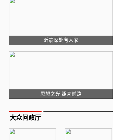
沂蒙深处有人家
思想之光 照亮前路
大众问政厅