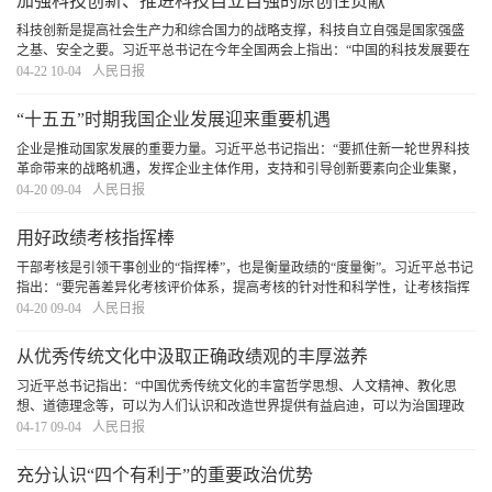
加强科技创新、推进科技自立自强的原创性贡献
科技创新是提高社会生产力和综合国力的战略支撑，科技自立自强是国家强盛
之基、安全之要。习近平总书记在今年全国两会上指出：“中国的科技发展要在
国际上开展合作的同时，坚持独立自主、自立自强，更好承担起我们的历史责
04-22 10-04
人民日报
任。”这一重要论述，深刻揭示了加强科技创新
[详细]
“十五五”时期我国企业发展迎来重要机遇
企业是推动国家发展的重要力量。习近平总书记指出：“要抓住新一轮世界科技
革命带来的战略机遇，发挥企业主体作用，支持和引导创新要素向企业集聚，
不断增强企业创新动力、创新活力、创新实力。”“十五五”规划纲要确定了未来
04-20 09-04
人民日报
五年国家发展的主要目标和重大任务。随着
[详细]
用好政绩考核指挥棒
干部考核是引领干事创业的“指挥棒”，也是衡量政绩的“度量衡”。习近平总书记
指出：“要完善差异化考核评价体系，提高考核的针对性和科学性，让考核指挥
棒真正管用。”引导广大党员干部树立和践行正确政绩观，创造造福人民、群众
04-20 09-04
人民日报
公认的政绩，必须用好政绩考核指挥棒
[详细]
从优秀传统文化中汲取正确政绩观的丰厚滋养
习近平总书记指出：“中国优秀传统文化的丰富哲学思想、人文精神、教化思
想、道德理念等，可以为人们认识和改造世界提供有益启迪，可以为治国理政
提供有益启示”。我们要坚持古为今用、推陈出新，结合实际，不断从中华优秀
04-17 09-04
人民日报
传统文化中汲取正确政绩观的丰厚滋养。
[详细]
充分认识“四个有利于”的重要政治优势