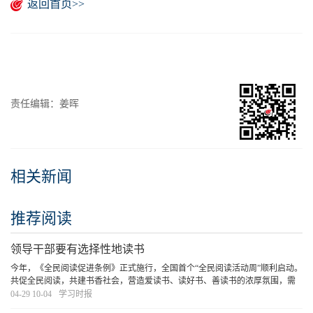
返回首页>>
责任编辑：姜晖
相关新闻
推荐阅读
领导干部要有选择性地读书
今年，《全民阅读促进条例》正式施行，全国首个“全民阅读活动周”顺利启动。
共促全民阅读，共建书香社会，营造爱读书、读好书、善读书的浓厚氛围，需
要领导干部率先垂范，既要在“爱读书”“善读书”上下功夫，更要在“读好书”上见
04-29 10-04
学习时报
真章。
[详细]