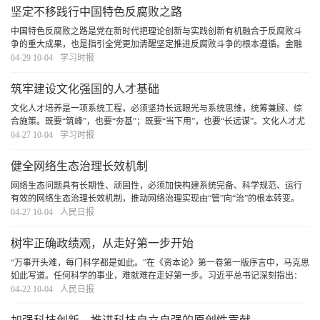
坚定不移践行中国特色反腐败之路
中国特色反腐败之路是党在新时代把理论创新与实践创新有机融合于反腐败斗
争的重大成果，也是指引全党更加清醒坚定推进反腐败斗争的根本遵循。金融
是深化整治腐败的重点领域，必须坚定不移践行中国特色反腐败之路，打好金
04-29 10-04
学习时报
融领域反腐败斗争攻坚战持久战总体战，为加快建
[详细]
筑牢建设文化强国的人才基础
文化人才培养是一项系统工程，必须坚持长远眼光与系统思维，统筹兼顾、综
合施策。既要“筑峰”，也要“夯基”；既要“当下用”，也要“长远谋”。文化人才尤
其是文艺人才的成长有其自身规律和特点，必须深刻洞察当前人才队伍呈现的
04-27 10-04
学习时报
新特点、面对的新形势、出现的新问题
[详细]
健全网络生态治理长效机制
网络生态问题具有长期性、顽固性，必须加快构建系统完备、科学规范、运行
有效的网络生态治理长效机制，推动网络治理实现由“管”向“治”的根本转变。
[详细]
04-27 10-04
人民日报
树牢正确政绩观，从走好第一步开始
“万事开头难，每门科学都是如此。”在《资本论》第一卷第一版序言中，马克思
如此写道。任何科学的事业，难就难在走好第一步。习近平总书记深刻指出：
“第一步走错了就不行。如果抱着当官谋利的想法，那做的一切事情都不会对。”
04-22 10-04
人民日报
对于党员干部而言，走好第一步是树立和
[详细]