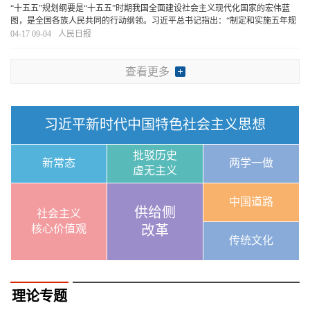
“十五五”规划纲要是“十五五”时期我国全面建设社会主义现代化国家的宏伟蓝
图，是全国各族人民共同的行动纲领。习近平总书记指出：“制定和实施五年规
划是我们党治国理政一条重要经验，是中国特色社会主义制度一个重要政治优
04-17 09-04
人民日报
势，有利于实现党的领导，有利于集中力量
[详细]
查看更多
习近平新时代中国特色社会主义思想
批驳历史
新常态
两学一做
虚无主义
中国道路
供给侧
社会主义
核心价值观
改革
传统文化
理论专题