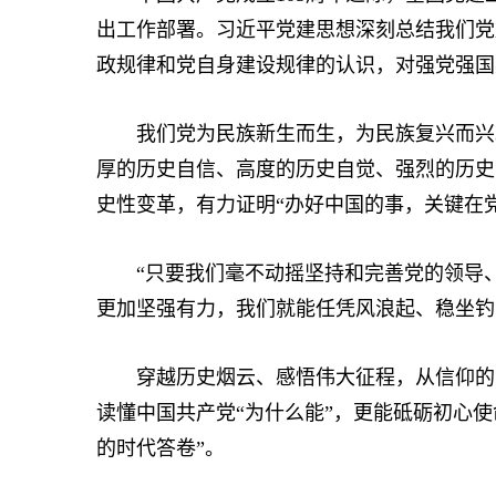
出工作部署。习近平党建思想深刻总结我们党
政规律和党自身建设规律的认识，对强党强国
我们党为民族新生而生，为民族复兴而兴。
厚的历史自信、高度的历史自觉、强烈的历史
史性变革，有力证明“办好中国的事，关键在党
“只要我们毫不动摇坚持和完善党的领导、
更加坚强有力，我们就能任凭风浪起、稳坐钓
穿越历史烟云、感悟伟大征程，从信仰的力
读懂中国共产党“为什么能”，更能砥砺初心使
的时代答卷”。