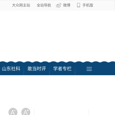
大众网主站
全站导航
微博
手机版
山东社科
敢当时评
学者专栏