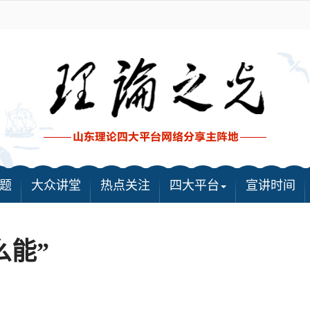
题
大众讲堂
热点关注
四大平台
宣讲时间
么能”