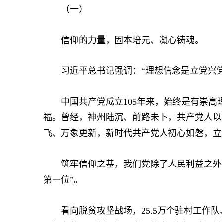
（一）
信仰的力量，固本培元、凝心铸魂。
习近平总书记强调：“理想信念是立党兴党
中国共产党成立105年来，始终是有崇高
福。曾经，神州陆沉、前路未卜，共产党人以
飞、万象更新，新时代共产党人初心如磐，立
筑牢信仰之基，我们党除了人民利益之外没
第一位”。
看向脱贫攻坚战场，25.5万个驻村工作队、