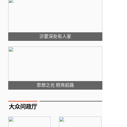
沂蒙深处有人家
思想之光 照亮前路
大众问政厅