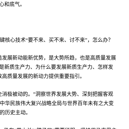
信心和底气。
核心技术“要不来、买不来、讨不来”，怎么办？
发展新动能新优势，是大势所趋，也是高质量发展
么是新质生产力、为什么要发展新质生产力、怎样发
放高质量发展的新动力提供重要指引。
消极被动的。”洞察世界发展大势、深刻把握客观
中华民族伟大复兴战略全局与世界百年未有之大变
的历史主动。