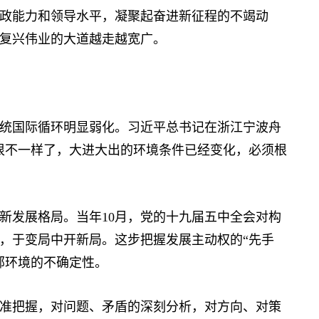
政能力和领导水平，凝聚起奋进新征程的不竭动
复兴伟业的大道越走越宽广。
统国际循环明显弱化。习近平总书记在浙江宁波舟
很不一样了，大进大出的环境条件已经变化，必须根
发展格局。当年10月，党的十九届五中全会对构
，于变局中开新局。这步把握发展主动权的“先手
部环境的不确定性。
把握，对问题、矛盾的深刻分析，对方向、对策