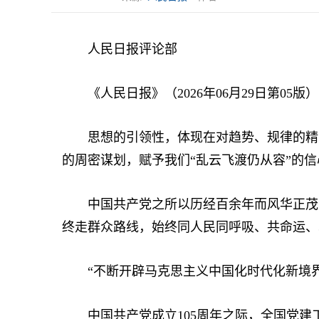
人民日报
评论部
《人民日报》（2026年06月29日第05版）
思想的引领性，体现在对趋势、规律的精准
的周密谋划，赋予我们“乱云飞渡仍从容”的
中国共产党之所以历经百余年而风华正茂、
终走群众路线，始终同人民同呼吸、共命运、
“不断开辟马克思主义中国化时代化新境界
中国共产党成立105周年之际，全国党建