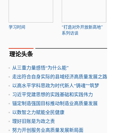
学习时间
“打造对外开放新高地”
系列访谈
理论头条
从三重力量感悟“为什么能”
走出符合自身实际的县域经济高质量发展之路
以高水平学科思政为时代新人“铸魂”“筑梦
习近平党建思想的实践基础和实践伟力
锚定制造强国目标推动制造业高质量发展
以数智之力赋能全民健康
理好旧账是为政之责
努力开创服务业高质量发展新局面