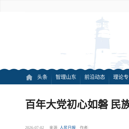
头条
智理山东
前沿动态
理论专
百年大党初心如磐 民
2026-07-02 来源:
人民日报
作者: