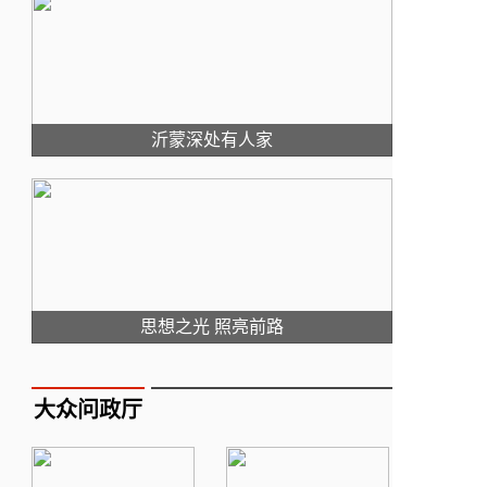
沂蒙深处有人家
思想之光 照亮前路
大众问政厅