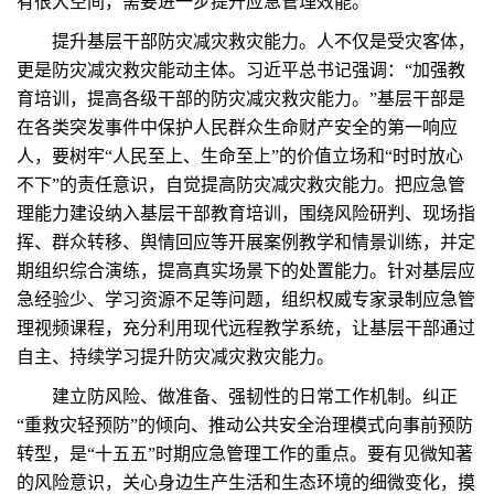
有很大空间，需要进一步提升应急管理效能。
提升基层干部防灾减灾救灾能力。人不仅是受灾客体，
更是防灾减灾救灾能动主体。习近平总书记强调：“加强教
育培训，提高各级干部的防灾减灾救灾能力。”基层干部是
在各类突发事件中保护人民群众生命财产安全的第一响应
人，要树牢“人民至上、生命至上”的价值立场和“时时放心
不下”的责任意识，自觉提高防灾减灾救灾能力。把应急管
理能力建设纳入基层干部教育培训，围绕风险研判、现场指
挥、群众转移、舆情回应等开展案例教学和情景训练，并定
期组织综合演练，提高真实场景下的处置能力。针对基层应
急经验少、学习资源不足等问题，组织权威专家录制应急管
理视频课程，充分利用现代远程教学系统，让基层干部通过
自主、持续学习提升防灾减灾救灾能力。
建立防风险、做准备、强韧性的日常工作机制。纠正
“重救灾轻预防”的倾向、推动公共安全治理模式向事前预防
转型，是“十五五”时期应急管理工作的重点。要有见微知著
的风险意识，关心身边生产生活和生态环境的细微变化，摸