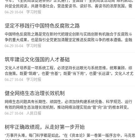
今年，《全民阅读促进条例》正式施行，全国首个“全民阅读活动周”顺利启动。
共促全民阅读，共建书香社会，营造爱读书、读好书、善读书的浓厚氛围，需
要领导干部率先垂范，既要在“爱读书”“善读书”上下功夫，更要在“读好书”上见
04-29 10-04
学习时报
真章。
[详细]
坚定不移践行中国特色反腐败之路
中国特色反腐败之路是党在新时代把理论创新与实践创新有机融合于反腐败斗
争的重大成果，也是指引全党更加清醒坚定推进反腐败斗争的根本遵循。金融
是深化整治腐败的重点领域，必须坚定不移践行中国特色反腐败之路，打好金
04-29 10-04
学习时报
融领域反腐败斗争攻坚战持久战总体战，为加快建
[详细]
筑牢建设文化强国的人才基础
文化人才培养是一项系统工程，必须坚持长远眼光与系统思维，统筹兼顾、综
合施策。既要“筑峰”，也要“夯基”；既要“当下用”，也要“长远谋”。文化人才尤
其是文艺人才的成长有其自身规律和特点，必须深刻洞察当前人才队伍呈现的
04-27 10-04
学习时报
新特点、面对的新形势、出现的新问题
[详细]
健全网络生态治理长效机制
网络生态问题具有长期性、顽固性，必须加快构建系统完备、科学规范、运行
有效的网络生态治理长效机制，推动网络治理实现由“管”向“治”的根本转变。
[详细]
04-27 10-04
人民日报
树牢正确政绩观，从走好第一步开始
“万事开头难，每门科学都是如此。”在《资本论》第一卷第一版序言中，马克思