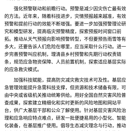
强化预警联动和前瞻行动。预警是减少因灾伤亡最有效
的方法。近年来，随着科技进步，灾情预报越来越准，有效
预警和提前行动的效能不断增强。要进一步加强预警理论研
究和模型研发，提高临灾预警精度，探索预报时间窗口前
拓。推动从天气预报向影响预警转型，不但要预告雨雪等有
多大，还要告诉人们危险在哪里，应当采取什么行动。进一
步完善预警叫应机制，理清县乡村预警和先期行动权责链
条，规范应急物资保障、人员前置机制，探索适应基层实际
的应急救灾模式。
加强科技赋能，提高防灾减灾救灾技术可及性。基层应
急管理效能提升急需科技支撑，但资源和技术储备有限，可
由中央或省级机关推动统筹供给。用好全国自然灾害风险普
查成果，探索建立精细化和实时更新的风险地图和网站平
台，供广大基层干部和公众了解使用。针对基层灾害风险治
理和应急响应特点难点，研发一批便捷易用的小型化、智能
化装备，在基层推广使用。倡导生态减灾理念与行动，推动