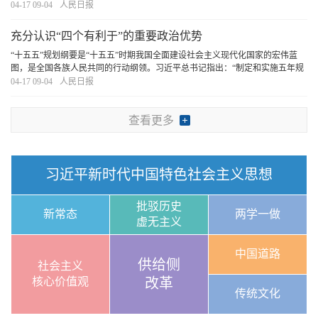
提供有益启示”。我们要坚持古为今用、推陈出新，结合实际，不断从中华优秀
04-17 09-04
人民日报
传统文化中汲取正确政绩观的丰厚滋养。
[详细]
充分认识“四个有利于”的重要政治优势
“十五五”规划纲要是“十五五”时期我国全面建设社会主义现代化国家的宏伟蓝
图，是全国各族人民共同的行动纲领。习近平总书记指出：“制定和实施五年规
划是我们党治国理政一条重要经验，是中国特色社会主义制度一个重要政治优
04-17 09-04
人民日报
势，有利于实现党的领导，有利于集中力量
[详细]
查看更多
习近平新时代中国特色社会主义思想
批驳历史
新常态
两学一做
虚无主义
中国道路
供给侧
社会主义
核心价值观
改革
传统文化