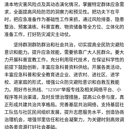
清本地灾害风险点及其动态演化情况，掌握特定群体应急需
求，全面提高风险防范的洞察力和预见性。把功夫下在平
时，把应急准备作为基础性工作来抓，通过风险排查、隐患
整治、预案演练、科普宣教、物资储备等全方位、立体化的
准备工作，打好防灾减灾主动仗。
坚持群测群防群治和社会共治，切实提高全民防灾避险
意识和能力。提升应急效能，需要依靠广大人民群众。要大
力开展科普宣教工作，充分利用现代技术，在保证科学性的
前提下鼓励创新，丰富应急科普资料供给。开展各类活动，
丰富应急科普和安全教育进企业、进农村、进社区、进学
校、进家庭的形式，增强公众防灾避险意识和自救互救能
力。用好市长热线、“12350”举报专线及相关网络平台、小
程序等共治渠道，及时反馈治理措施，提高公众参与度，真
正形成共建共治共享格局。完善基层共治网络，支持基层社
工队伍与社区民间组织发展，提升志愿服务水平，创造协商
治理机会，增强邻里信任和社会凝聚力，为关键时刻高效调
动各类资源打好社会基础。