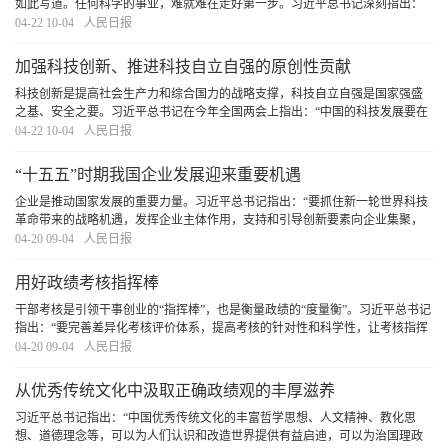
如此写道。任何科学的事业，难就难在走好第一步。习近平总书记深刻指出：
“第一步走错了就不行。如果抱着当官谋利的想法，那做的一切事情都不会对。”
04-22 10-04
人民日报
对于党员干部而言，走好第一步是树立和
[详细]
加强科技创新、推进科技自立自强的原创性贡献
科技创新是提高社会生产力和综合国力的战略支撑，科技自立自强是国家强盛
之基、安全之要。习近平总书记在今年全国两会上指出：“中国的科技发展要在
国际上开展合作的同时，坚持独立自主、自立自强，更好承担起我们的历史责
04-22 10-04
人民日报
任。”这一重要论述，深刻揭示了加强科技创新
[详细]
“十五五”时期我国企业发展迎来重要机遇
企业是推动国家发展的重要力量。习近平总书记指出：“要抓住新一轮世界科技
革命带来的战略机遇，发挥企业主体作用，支持和引导创新要素向企业集聚，
不断增强企业创新动力、创新活力、创新实力。”“十五五”规划纲要确定了未来
04-20 09-04
人民日报
五年国家发展的主要目标和重大任务。随着
[详细]
用好政绩考核指挥棒
干部考核是引领干事创业的“指挥棒”，也是衡量政绩的“度量衡”。习近平总书记
指出：“要完善差异化考核评价体系，提高考核的针对性和科学性，让考核指挥
棒真正管用。”引导广大党员干部树立和践行正确政绩观，创造造福人民、群众
04-20 09-04
人民日报
公认的政绩，必须用好政绩考核指挥棒
[详细]
从优秀传统文化中汲取正确政绩观的丰厚滋养
习近平总书记指出：“中国优秀传统文化的丰富哲学思想、人文精神、教化思
想、道德理念等，可以为人们认识和改造世界提供有益启迪，可以为治国理政