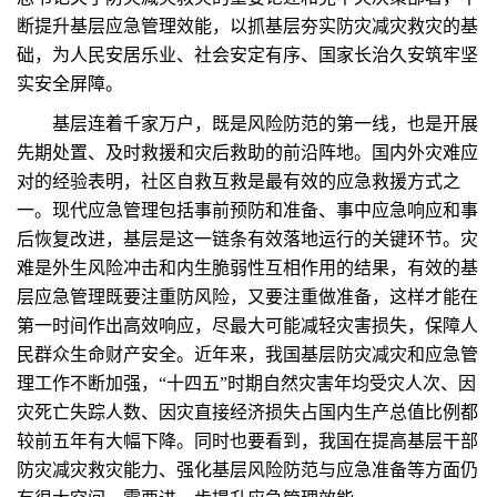
断提升基层应急管理效能，以抓基层夯实防灾减灾救灾的基
础，为人民安居乐业、社会安定有序、国家长治久安筑牢坚
实安全屏障。
基层连着千家万户，既是风险防范的第一线，也是开展
先期处置、及时救援和灾后救助的前沿阵地。国内外灾难应
对的经验表明，社区自救互救是最有效的应急救援方式之
一。现代应急管理包括事前预防和准备、事中应急响应和事
后恢复改进，基层是这一链条有效落地运行的关键环节。灾
难是外生风险冲击和内生脆弱性互相作用的结果，有效的基
层应急管理既要注重防风险，又要注重做准备，这样才能在
第一时间作出高效响应，尽最大可能减轻灾害损失，保障人
民群众生命财产安全。近年来，我国基层防灾减灾和应急管
理工作不断加强，“十四五”时期自然灾害年均受灾人次、因
灾死亡失踪人数、因灾直接经济损失占国内生产总值比例都
较前五年有大幅下降。同时也要看到，我国在提高基层干部
防灾减灾救灾能力、强化基层风险防范与应急准备等方面仍