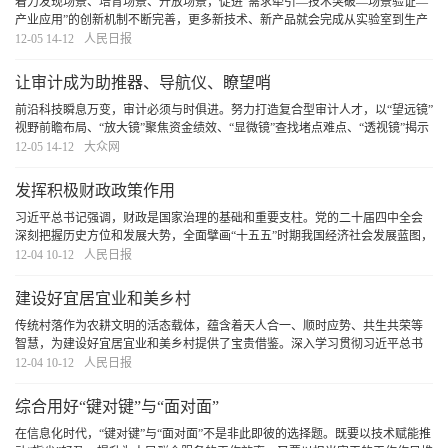
着力发现场景、培育场景、开放场景，促进“需求牵引—技术突破—场景验证—
产业应用”的创新机制不断完善，更多新技术、新产品就会完成从实验室到生产
线的“关键一跃”，从而加快培育新质生产力，为推进中国式现代化注入强劲动
12-05 14-12
人民日报
能。
[详细]
让审计成为助推器、导航仪、瞭望哨
前沿科技瞬息万变，审计必须与时俱进。努力打造复合型审计人才，以“望远镜”
视野前瞻布局、“放大镜”聚焦资金绩效、“显微镜”查找堵点难点、“透视镜”揭示
深层问题，定能在加快培育新质生产力、塑造发展新动能新优势方面展现更大
12-05 14-12
大众网
作为，以高质量审计监督服务发展大
[详细]
发挥积极财政政策作用
习近平总书记强调，财政是国家治理的基础和重要支柱。党的二十届四中全会
深刻把握历史方位和发展大势，全面擘画“十五五”时期我国经济社会发展蓝图，
对发挥积极财政政策作用提出明确要求。我们要以改革的思维、创新的精神，
12-04 10-12
人民日报
完整准确全面贯彻全会部署，统筹生财、聚财
[详细]
建设好宜居宜业和美乡村
传统村落作为农耕文明的活态载体，蕴含着天人合一、顺时应势、共生共荣等
智慧，为建设好宜居宜业和美乡村提供了宝贵借鉴。深入学习贯彻习近平总书
记重要讲话精神，认真学习贯彻党的二十届四中全会精神，要挖掘传统村落生
12-04 10-12
人民日报
态智慧的时代价值，使之与现代治理理念深度融合
[详细]
综合用好“键对键”与“面对面”
在信息化时代，“键对键”与“面对面”不是非此即彼的选择题。既要以技术赋能推