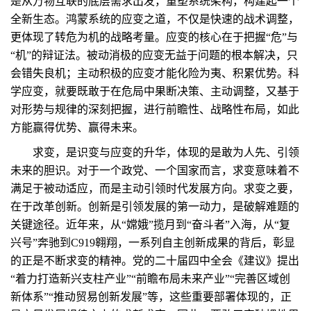
是从万物互联的底层需求出发，重塑系统架构，构建起一个
全新生态。鸿蒙系统的应变之道，不仅是快速的战术调整，
更体现了转危为机的战略考量。应变的核心在于把握“危”与
“机”的辩证法。被动消极的应变无益于问题的根本解决，只
会错失良机；主动积极的应变才能化险为夷、积累优势。科
学应变，就要既敢于在危局中果断决策、主动调整，又基于
对形势与规律的深刻把握，进行前瞻性、战略性布局，如此
方能赢得优势、赢得未来。
求变，是识变与应变的升华，体现的是敢为人先、引领
未来的胆识。对于一个政党、一个国家而言，求变意味着不
满足于被动适应，而是主动引领时代发展方向。求变之要，
在于改革创新。创新是引领发展的第一动力，是破解难题的
关键途径。近年来，从“嫦娥”揽月到“奋斗者”入海，从“复
兴号”奔驰到C919翱翔，一系列自主创新成果的背后，彰显
的正是不断求变的精神。党的二十届四中全会《建议》提出
“着力打造新兴支柱产业”“前瞻布局未来产业”“完善区域创
新体系”“推动贸易创新发展”等，这些重要部署体现的，正