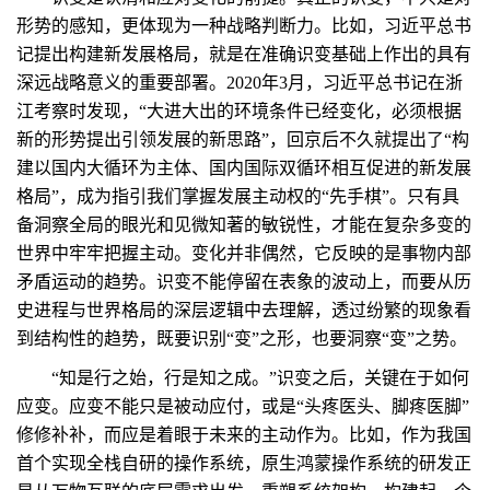
形势的感知，更体现为一种战略判断力。比如，习近平总书
记提出构建新发展格局，就是在准确识变基础上作出的具有
深远战略意义的重要部署。2020年3月，习近平总书记在浙
江考察时发现，“大进大出的环境条件已经变化，必须根据
新的形势提出引领发展的新思路”，回京后不久就提出了“构
建以国内大循环为主体、国内国际双循环相互促进的新发展
格局”，成为指引我们掌握发展主动权的“先手棋”。只有具
备洞察全局的眼光和见微知著的敏锐性，才能在复杂多变的
世界中牢牢把握主动。变化并非偶然，它反映的是事物内部
矛盾运动的趋势。识变不能停留在表象的波动上，而要从历
史进程与世界格局的深层逻辑中去理解，透过纷繁的现象看
到结构性的趋势，既要识别“变”之形，也要洞察“变”之势。
“知是行之始，行是知之成。”识变之后，关键在于如何
应变。应变不能只是被动应付，或是“头疼医头、脚疼医脚”
修修补补，而应是着眼于未来的主动作为。比如，作为我国
首个实现全栈自研的操作系统，原生鸿蒙操作系统的研发正