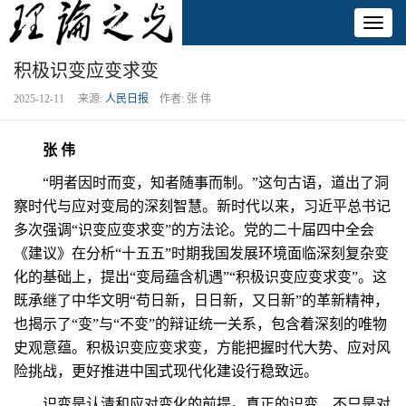
Toggl
naviga
积极识变应变求变
2025-12-11 来源:
人民日报
作者: 张 伟
张 伟
“明者因时而变，知者随事而制。”这句古语，道出了洞
察时代与应对变局的深刻智慧。新时代以来，习近平总书记
多次强调“识变应变求变”的方法论。党的二十届四中全会
《建议》在分析“十五五”时期我国发展环境面临深刻复杂变
化的基础上，提出“变局蕴含机遇”“积极识变应变求变”。这
既承继了中华文明“苟日新，日日新，又日新”的革新精神，
也揭示了“变”与“不变”的辩证统一关系，包含着深刻的唯物
史观意蕴。积极识变应变求变，方能把握时代大势、应对风
险挑战，更好推进中国式现代化建设行稳致远。
识变是认清和应对变化的前提。真正的识变，不只是对