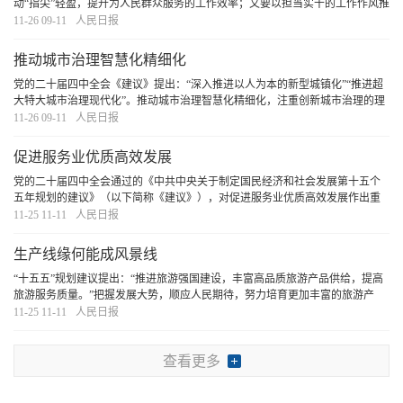
动“指尖”轻盈，提升为人民群众服务的工作效率；又要以担当实干的工作作风推
动“脚尖”下沉，深入了解实际、解决问题。协同发挥“键对键”和“面对面”的重要
11-26 09-11
人民日报
作用，必能为做好新时代群众
[详细]
推动城市治理智慧化精细化
党的二十届四中全会《建议》提出：“深入推进以人为本的新型城镇化”“推进超
大特大城市治理现代化”。推动城市治理智慧化精细化，注重创新城市治理的理
念、模式、手段，是深入践行人民城市理念的重要举措，是推进以人为本的新
11-26 09-11
人民日报
型城镇化的必然要求，是提升城市治理水平
[详细]
促进服务业优质高效发展
党的二十届四中全会通过的《中共中央关于制定国民经济和社会发展第十五个
五年规划的建议》（以下简称《建议》），对促进服务业优质高效发展作出重
要部署。这是以习近平同志为核心的党中央立足中国式现代化建设全局，从建
11-25 11-11
人民日报
设现代化产业体系、加快构建新发展格局、推动高
[详细]
生产线缘何能成风景线
“十五五”规划建议提出：“推进旅游强国建设，丰富高品质旅游产品供给，提高
旅游服务质量。”把握发展大势，顺应人民期待，努力培育更加丰富的旅游产
品、服务业态，提供更多具有原创性、创新性的体验场景，定能持续激发文旅
11-25 11-11
人民日报
发展动能，为美好生活增光添彩。
[详细]
查看更多