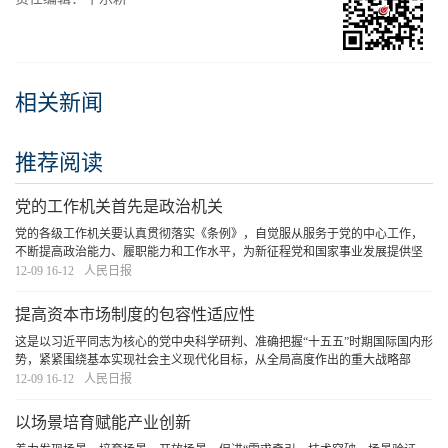
相关新闻
推荐阅读
党的工作机关首先是政治机关
党的各级工作机关要认真贯彻落实《条例》，自觉服从服务于党的中心工作，
不断提高政治能力、履职能力和工作水平，为新征程党和国家事业发展提供坚
强组织保障。
[详细]
12-09 16-12
人民日报
提高资本市场制度的包容性适应性
这是以习近平同志为核心的党中央科学研判、准确把握“十五五”时期国际国内形
势，紧紧围绕基本实现社会主义现代化目标，从全局高度作出的重大战略部
署，为做好资本市场改革发展稳定各项工作指明了前进方向、提供了根本遵
12-09 16-12
人民日报
循。我们必须深入学习、认真领会，坚决抓好贯彻
[详细]
以场景培育赋能产业创新