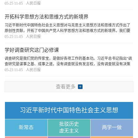
点，深刻体会人民是我们党执政的最深厚基础和最大底气，在学习中感悟初心
05-25 11-05
人民日报
使命、增强宗旨意识、树牢群众观点。牢固树立以
[详细]
开拓科学思想方法和思维方式的新境界
习近平新时代中国特色社会主义思想对马克思主义思想方法和思维方式作出了
原创性贡献，开拓了中国共产党人科学思想方法和思维方式的新境界。我们要
把握好习近平新时代中国特色社会主义思想的世界观和方法论，坚持好、运用
05-25 11-05
人民日报
好贯穿其中的立场观点方法，自觉用党的创新理论
[详细]
学好调查研究这门必修课
调查研究是我们党的传家宝，是做好各项工作的基本功。习近平总书记指出“调
查研究是谋事之基、成事之道，没有调查就没有发言权，没有调查就没有决策
权”，强调“坚持从实际出发，前提是深入实际、了解实际，只有这样才能做到实
05-23 11-05
人民日报
事求是。要了解实际，就要掌握调查研究这
[详细]
查看更多
习近平新时代中国特色社会主义思想
批驳历史
新常态
两学一做
虚无主义