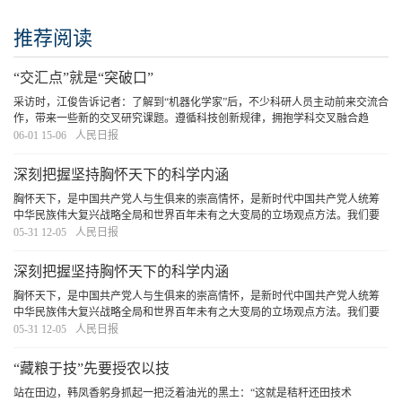
推荐阅读
“交汇点”就是“突破口”
采访时，江俊告诉记者：了解到“机器化学家”后，不少科研人员主动前来交流合
作，带来一些新的交叉研究课题。遵循科技创新规律，拥抱学科交叉融合趋
势，推动前沿探索、协同研究，我们有信心有能力收获更多原创成果。
[详细]
06-01 15-06
人民日报
深刻把握坚持胸怀天下的科学内涵
胸怀天下，是中国共产党人与生俱来的崇高情怀，是新时代中国共产党人统筹
中华民族伟大复兴战略全局和世界百年未有之大变局的立场观点方法。我们要
坚持从我国实际出发，坚定不移走自己的路，同时要拓展世界眼光，更好把国
05-31 12-05
人民日报
内发展与对外开放统一起来，在世界舞台上拓展中
[详细]
深刻把握坚持胸怀天下的科学内涵
胸怀天下，是中国共产党人与生俱来的崇高情怀，是新时代中国共产党人统筹
中华民族伟大复兴战略全局和世界百年未有之大变局的立场观点方法。我们要
坚持从我国实际出发，坚定不移走自己的路，同时要拓展世界眼光，更好把国
05-31 12-05
人民日报
内发展与对外开放统一起来，在世界舞台上拓展中
[详细]
“藏粮于技”先要授农以技
站在田边，韩凤香躬身抓起一把泛着油光的黑土：“这就是秸秆还田技术