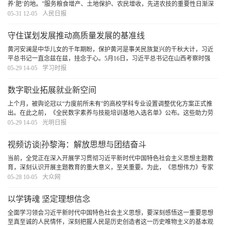
养‘肥’的地。”服务粮食增产、土地保护、农民增收，先进农技的重要性日渐深
入人心。下“绣花”功夫，做长久文章，进一步营造良好的农技推广环境，培育更
05-31 12-05
人民日报
多有知识、懂技术、会管理的农业人才，农业
[详细]
守住谋划发展推动高质量发展的基准线
黄河安澜是中华儿女的千年期盼，保护黄河是事关民族复兴的千秋大计，习近
平总书记一直念兹在兹，挂念于心。5月16日，习近平总书记在山西考察时强
调，黄河流域各省区都要坚持把保护黄河流域生态作为谋划发展、推动高质量
05-29 14-05
学习时报
发展的基准线，不利于黄河流域生态保护的事，坚决
[详细]
数字职业拓展就业新空间
上个月，被舆论冠以“力度前所未有”的高校学科专业设置调整优化方案正式推
出。在此之前，《全民数字素养与技能培训基地入选名单》公布。这些助力劳
动者提升就业创业能力、拥抱新经济新职业的举措，带给人们不少鼓舞和启
05-29 14-05
光明日报
发，也赢得广泛称赞。人们也由此期待，各主体“
[详细]
视频访谈|孙黎海：解放思想与团结奋斗
当前，全党正在深入开展学习贯彻习近平新时代中国特色社会主义思想主题教
育，深刻认识开展主题教育的重大意义，至关重要。为此，《思想伟力》专家
视频访谈栏目特别邀请了山东省社会主义学院党组成员、副院长孙黎海，带我
05-28 10-05
大众网
们一起学习。
[详细]
以学铸魂 坚定理想信念
全面学习领会习近平新时代中国特色社会主义思想，要深刻感悟这一重要思想
至真至诚的人民情怀，深刻把握人民是历史创造者这一历史唯物主义的基本观