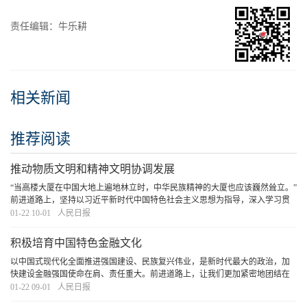
责任编辑：牛乐耕
相关新闻
推荐阅读
推动物质文明和精神文明协调发展
“当高楼大厦在中国大地上遍地林立时，中华民族精神的大厦也应该巍然耸立。”
前进道路上，坚持以习近平新时代中国特色社会主义思想为指导，深入学习贯
彻习近平文化思想，持续推动新时代精神文明建设高质量发展，团结奋斗、奋
01-22 10-01
人民日报
楫笃行，就一定能增强实现中华民族伟大复兴
[详细]
积极培育中国特色金融文化
以中国式现代化全面推进强国建设、民族复兴伟业，是新时代最大的政治，加
快建设金融强国使命在肩、责任重大。前进道路上，让我们更加紧密地团结在
以习近平同志为核心的党中央周围，全面贯彻习近平新时代中国特色社会主义
01-22 09-01
人民日报
思想，胸怀“国之大者”，强化使命担当，积极培
[详细]