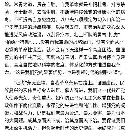
险。常青之道，贵在自胜。自我革命就是补钙壮骨、排毒杀
菌、壮士断腕、去腐生肌，不断清除侵蚀党的健康肌体的病
毒，不断提高自身免疫力。以中央八项规定为切入口纠治一
些多年未除的顽瘴痼疾，以猛药去疴、重典治乱的决心深入
推进党风廉政建设，以刮骨疗毒、壮士断腕的勇气“打虎”
“拍蝇”“猎狐”……没有自我革命的战略擘画，没有全面从严
治党的革命性锻造，就不会有今天这样一个高度团结、坚强
有力的中国共产党。实践充分表明，严肃认真地对待自身建
设，高度自觉地以科学的态度、体系化的方式推进自我革
命，“这是我们党的显著优势，也是引领时代的制胜之道”。
“赶考”永无止境，自我革命永远在路上。强国建设、民
族复兴的宏伟目标令人鼓舞、催人奋进，我们这一代共产党
人使命光荣、责任重大。如何防止马克思主义政党在长期执
政条件下腐化变质，永葆党的先进性和纯洁性、增强党的凝
聚力和战斗力，仍是我们党最为紧迫、最为要害、最为根本
的大问题。成其身而天下成，治其身而天下治。要保证我们
党永葆生机活力，担负起新时代的历史使命，始终成为马克