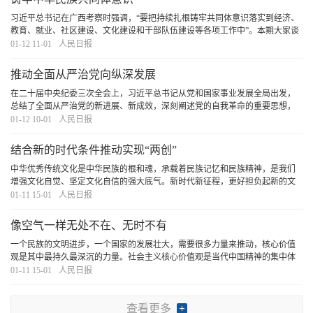
习近平总书记在广西考察时强调，“要把持续扎根铸牢共同体意识落实到经济、
教育、就业、社区建设、文化建设和干部队伍建设等各项工作中”。本期大家谈
刊登3篇稿件，为巩固发展各族人民团结奋斗的良好局面凝心聚力。
[详细]
01-12 11-01
人民日报
推动全面从严治党向纵深发展
在二十届中央纪委三次全会上，习近平总书记从党和国家事业发展全局出发，
总结了全面从严治党的新进展、新成效，深刻阐述党的自我革命的重要思想，
对持续发力、纵深推进反腐败斗争作出战略部署。习近平总书记的重要讲话高
01-12 10-01
人民日报
瞻远瞩、视野宏阔、思想深邃、内涵丰富，为新时
[详细]
结合新的时代条件推动实现“两创”
中华优秀传统文化是中华民族的根和魂，承载着民族记忆和民族精神，是我们
增强文化自觉、坚定文化自信的强大底气。新时代新征程，更好担负起新的文
化使命，需要结合新的实践和时代要求推动中华优秀传统文化创造性转化、创
01-11 15-01
人民日报
新性发展，在守正创新中构筑中华文化新气象、激
[详细]
像空气一样无处不在、无时不有
一个民族的文明进步，一个国家的发展壮大，需要很多力量来推动，核心价值
观是其中最持久最深沉的力量。社会主义核心价值观是当代中国精神的集中体
现，是凝聚中国力量的思想道德基础。
[详细]
01-11 15-01
人民日报
查看更多