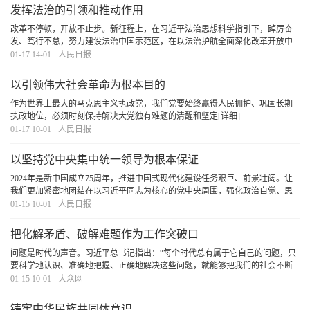
发挥法治的引领和推动作用
改革不停顿，开放不止步。新征程上，在习近平法治思想科学指引下，踔厉奋
发、笃行不怠，努力建设法治中国示范区，在以法治护航全面深化改革开放中
展现更大作为，浙江将不断为强国建设、民族复兴伟业添砖加瓦、增光添彩。
01-17 14-01
人民日报
[详细]
以引领伟大社会革命为根本目的
作为世界上最大的马克思主义执政党，我们党要始终赢得人民拥护、巩固长期
执政地位，必须时刻保持解决大党独有难题的清醒和坚定
[详细]
01-17 10-01
人民日报
以坚持党中央集中统一领导为根本保证
2024年是新中国成立75周年，推进中国式现代化建设任务艰巨、前景壮阔。让
我们更加紧密地团结在以习近平同志为核心的党中央周围，强化政治自觉、思
想自觉、行动自觉，把党的自我革命的思路举措搞得更加严密，把每条战线、
01-15 10-01
人民日报
每个环节的自我革命抓具体、抓深入，坚定信心、
[详细]
把化解矛盾、破解难题作为工作突破口
问题是时代的声音。习近平总书记指出：“每个时代总有属于它自己的问题，只
要科学地认识、准确地把握、正确地解决这些问题，就能够把我们的社会不断
推向前进。”以解决问题为工作导向，瞄着问题去，追着问题走，善于把化解矛
01-15 10-01
大众网
盾、破解难题作为工作突破口，在攻坚克难中
[详细]
铸牢中华民族共同体意识