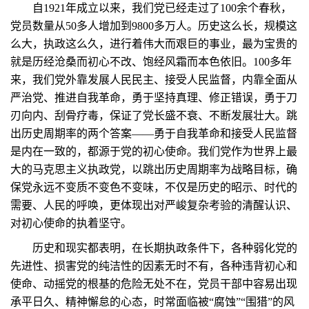
自1921年成立以来，我们党已经走过了100余个春秋，
党员数量从50多人增加到9800多万人。历史这么长，规模这
么大，执政这么久，进行着伟大而艰巨的事业，最为宝贵的
就是历经沧桑而初心不改、饱经风霜而本色依旧。100多年
来，我们党外靠发展人民民主、接受人民监督，内靠全面从
严治党、推进自我革命，勇于坚持真理、修正错误，勇于刀
刃向内、刮骨疗毒，保证了党长盛不衰、不断发展壮大。跳
出历史周期率的两个答案——勇于自我革命和接受人民监督
是内在一致的，都源于党的初心使命。我们党作为世界上最
大的马克思主义执政党，以跳出历史周期率为战略目标，确
保党永远不变质不变色不变味，不仅是历史的昭示、时代的
需要、人民的呼唤，更体现出对严峻复杂考验的清醒认识、
对初心使命的执着坚守。
历史和现实都表明，在长期执政条件下，各种弱化党的
先进性、损害党的纯洁性的因素无时不有，各种违背初心和
使命、动摇党的根基的危险无处不在，党员干部中容易出现
承平日久、精神懈怠的心态，时常面临被“腐蚀”“围猎”的风