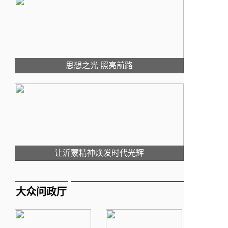
思想之光 照亮前路
让沂蒙精神焕发时代光辉
大众问政厅