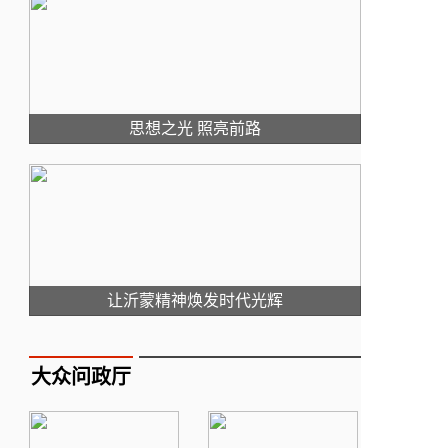
思想之光 照亮前路
让沂蒙精神焕发时代光辉
大众问政厅