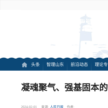
头条
智理山东
前沿动态
理论专
凝魂聚气、强基固本的
2024-02-01 来源:
人民日报
作者: