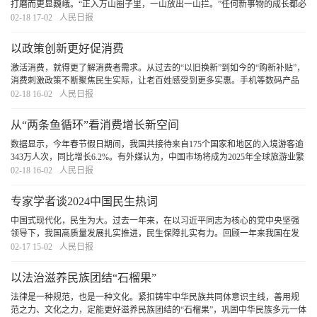
打磨而更显巍峨。“正入万山圈子里，一山放出一山拦。”任何新事物的成长都必
然经历艰难曲折，只要始终保持迎难而上、奋勇拼搏，逢山开路、遇水架桥的
02-18 17-02
人民日报
拼劲和韧劲，我们就一定能够战胜前进中的各
[详细]
以政策创新更好促消费
激活消费，就得更了解消费者需求。从过去的“以旧换新”到如今的“购新补贴”，
消费刺激政策不断聚焦民生实际，让老百姓感受到更多实惠。手机等数码产品
普及广、单价高、更新快，是信息时代家家户户的必需品。新政策不以“交旧”为
02-18 16-02
人民日报
前提，体现人性化设计，顺应群众期待
[详细]
从“两条鱼循环”看消费增长新空间
数据显示，今年春节假日期间，我国共接待来自175个国家和地区的入境游客逾
343万人次，同比增长6.2%。有外媒认为，中国市场将成为2025年全球旅游业繁
荣的标志性开端。一个更开放的中国张开双臂拥抱世界。不断实现更高质量的
02-18 16-02
人民日报
国内大循环和更高水平的国际循环，内有活力、
[详细]
专家学者谈2024中国民生热词
中国式现代化，民生为大。过去一年来，在以习近平同志为核心的党中央坚强
领导下，我国高质量发展扎实推进，民生保障扎实有力。回顾一年来我国在发
展中保障和改善民生的生动实践，诸多热词映入眼帘。它们不仅与百姓生活息
02-17 15-02
人民日报
息相关，更彰显着中国式现代化的民生内涵。我们
[详细]
以法治滋养民族团结“石榴果”
法律是一种规范，也是一种文化。紧扣铸牢中华民族共同体意识主线，善用规
范之力、文化之力，定能更好滋养民族团结的“石榴果”，巩固中华民族多元一体