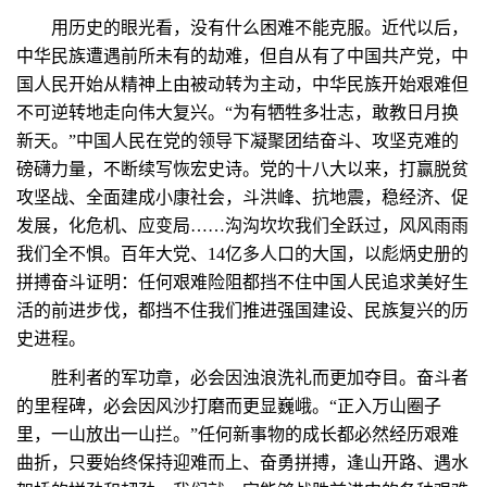
用历史的眼光看，没有什么困难不能克服。近代以后，
中华民族遭遇前所未有的劫难，但自从有了中国共产党，中
国人民开始从精神上由被动转为主动，中华民族开始艰难但
不可逆转地走向伟大复兴。“为有牺牲多壮志，敢教日月换
新天。”中国人民在党的领导下凝聚团结奋斗、攻坚克难的
磅礴力量，不断续写恢宏史诗。党的十八大以来，打赢脱贫
攻坚战、全面建成小康社会，斗洪峰、抗地震，稳经济、促
发展，化危机、应变局……沟沟坎坎我们全跃过，风风雨雨
我们全不惧。百年大党、14亿多人口的大国，以彪炳史册的
拼搏奋斗证明：任何艰难险阻都挡不住中国人民追求美好生
活的前进步伐，都挡不住我们推进强国建设、民族复兴的历
史进程。
胜利者的军功章，必会因浊浪洗礼而更加夺目。奋斗者
的里程碑，必会因风沙打磨而更显巍峨。“正入万山圈子
里，一山放出一山拦。”任何新事物的成长都必然经历艰难
曲折，只要始终保持迎难而上、奋勇拼搏，逢山开路、遇水