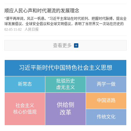
持马克思主义这一根本指导思想，植根博大精深的
[详细]
顺应人民心声和时代潮流的发展理念
“潮平两岸阔，风正一帆悬。”习近平主席站在时代前列、把握时代脉搏，提出全
球发展倡议、全球安全倡议和全球文明倡议，表明了当世界又一次站在历史的
十字路口时，中国共产党人的鲜明立场和使命担当。中国的发展理念来源于对
02-05 11-02
人民日报
中国式现代化道路的探索，充分彰显了中国式
[详细]
查看更多
习近平新时代中国特色社会主义思想
批驳历史
新常态
两学一做
虚无主义
中国道路
供给侧
社会主义
核心价值观
改革
传统文化