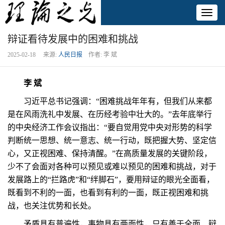
Toggl
naviga
辩证看待发展中的困难和挑战
2025-02-18 来源:
人民日报
作者: 李 斌
李 斌
习近平总书记强调：“困难挑战年年有，但我们从来都
是在风雨洗礼中发展、在历经考验中壮大的。”去年底举行
的中央经济工作会议指出：“要自觉用党中央对形势的科学
判断统一思想、统一意志、统一行动，既把握大势、坚定信
心，又正视困难、保持清醒。”在高质量发展的关键阶段，
少不了会面对各种可以预见或难以预见的困难和挑战，对于
发展路上的“拦路虎”和“绊脚石”，要用辩证的眼光全面看，
既看到不利的一面，也看到有利的一面，既正视困难和挑
战，也关注优势和长处。
矛盾具有普遍性，事物具有两面性，只有善于全面、辩