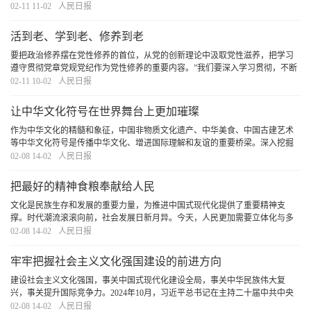
格局，促进各民族共同实现社会主义现代化。
[详细]
02-11 11-02
人民日报
活到老、学到老、修养到老
要把政治修养摆在党性修养的首位，从党的创新理论中汲取党性滋养，把学习
遵守贯彻党章党规党纪作为党性修养的重要内容。”我们要深入学习贯彻，不断
内化于心、外化于行、转化于效，保持干事创业的精气神，在以中国式现代化
02-11 10-02
人民日报
全面推进强国建设、民族复兴伟业的壮阔征程上
[详细]
让中华文化符号在世界舞台上更加璀璨
作为中华文化的精髓和象征，中国非物质文化遗产、中华美食、中国古建艺术
等中华文化符号是传播中华文化、增进国际理解和友谊的重要桥梁。深入挖掘
提炼中华文化符号、创新中华文化符号的叙事体系，是有效传递中华文化深厚
02-08 14-02
人民日报
底蕴与时代价值的重要路径，不仅关乎文化传播的
[详细]
把最好的精神食粮奉献给人民
文化是民族生存和发展的重要力量，为推进中国式现代化提供了重要精神支
撑。时代潮流滚滚向前，社会发展日新月异。今天，人民更加需要立体化与多
样性并存、精品化与创新性并重的文化产品。这就需要把满足人民精神文化需
02-08 14-02
人民日报
求和激发全民族文化创新创造活力统一起来，把“送
[详细]
牢牢把握社会主义文化强国建设的前进方向
建设社会主义文化强国，事关中国式现代化建设全局，事关中华民族伟大复
兴，事关提升国际竞争力。2024年10月，习近平总书记在主持二十届中共中央
政治局第十七次集体学习时强调：“要锚定2035年建成文化强国的战略目标，坚
02-08 14-02
人民日报