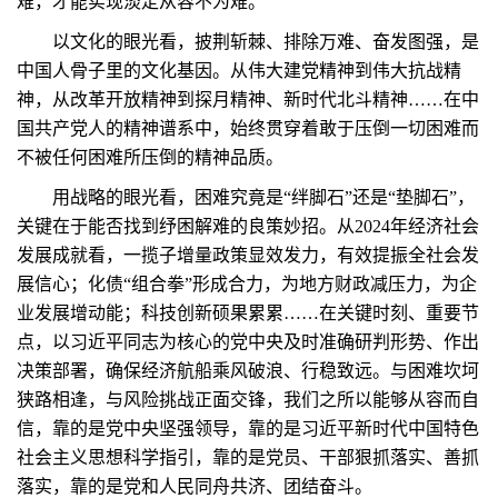
难，才能实现淡定从容不为难。
以文化的眼光看，披荆斩棘、排除万难、奋发图强，是
中国人骨子里的文化基因。从伟大建党精神到伟大抗战精
神，从改革开放精神到探月精神、新时代北斗精神……在中
国共产党人的精神谱系中，始终贯穿着敢于压倒一切困难而
不被任何困难所压倒的精神品质。
用战略的眼光看，困难究竟是“绊脚石”还是“垫脚石”，
关键在于能否找到纾困解难的良策妙招。从2024年经济社会
发展成就看，一揽子增量政策显效发力，有效提振全社会发
展信心；化债“组合拳”形成合力，为地方财政减压力，为企
业发展增动能；科技创新硕果累累……在关键时刻、重要节
点，以习近平同志为核心的党中央及时准确研判形势、作出
决策部署，确保经济航船乘风破浪、行稳致远。与困难坎坷
狭路相逢，与风险挑战正面交锋，我们之所以能够从容而自
信，靠的是党中央坚强领导，靠的是习近平新时代中国特色
社会主义思想科学指引，靠的是党员、干部狠抓落实、善抓
落实，靠的是党和人民同舟共济、团结奋斗。