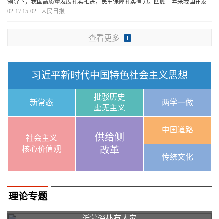
领导下，我国高质量发展扎实推进，民生保障扎实有力。回顾一年来我国在发
展中保障和改善民生的生动实践，诸多热词映入眼帘。它们不仅与百姓生活息
02-17 15-02
人民日报
息相关，更彰显着中国式现代化的民生内涵。我们
[详细]
查看更多
习近平新时代中国特色社会主义思想
批驳历史
新常态
两学一做
虚无主义
中国道路
供给侧
社会主义
核心价值观
改革
传统文化
理论专题
沂蒙深处有人家