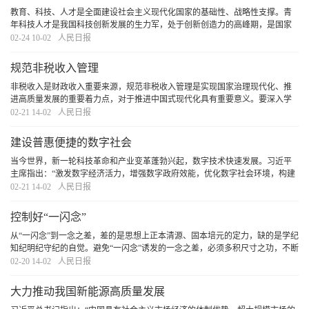
教育、科技、人才是全面建设社会主义现代化国家的基础性、战略性支撑。青
年科技人才是我国科技创新发展的生力军，处于创新创造力的高峰期，是国家
战略人才力量的重要组成部分。新时代以来，习近平总书记高度重视青年科技
02-24 10-02
人民日报
人才队伍建设，要求把培育国家战略人才力量的政
[详细]
规范非税收入管理
非税收入是财政收入重要来源，规范非税收入管理是实现国家治理现代化、推
进高质量发展的重要着力点，对于推进中国式现代化具有重要意义。要深入学
习贯彻习近平总书记重要讲话和党的二十届三中全会精神，推动非税收入管理
02-21 14-02
人民日报
的精细化与高效化，进一步提升财政收入质量，加
[详细]
建设普惠便捷的数字社会
当今世界，新一轮科技革命和产业变革蓬勃兴起，数字技术快速发展。习近平
主席指出：“激发数字经济活力，增强数字政府效能，优化数字社会环境，构建
数字合作格局，筑牢数字安全屏障”。这一重要论述为我国数字社会建设指明了
02-21 14-02
人民日报
前进方向、提供了根本遵循。建设普惠便捷的
[详细]
控制好“一闪念”
从“一闪念”到一念之差，差的是思想上正本清源、固本培元的定力，缺的是学纪
知纪明纪守纪的自觉。避免“一闪念”诱发的一念之差，必须多积尺寸之功，不断
筑牢思想道德防线，在思想层面防微杜渐，筑牢“不想腐”的堤坝，不断增强廉洁
02-20 14-02
人民日报
自律意识，在明辨是非、荣辱、苦乐
[详细]
大力推动我国新能源高质量发展