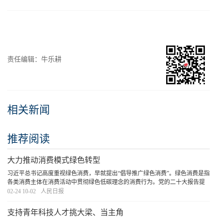
责任编辑：牛乐耕
相关新闻
推荐阅读
大力推动消费模式绿色转型
习近平总书记高度重视绿色消费，早就提出“倡导推广绿色消费”。绿色消费是指
各类消费主体在消费活动中贯彻绿色低碳理念的消费行为。党的二十大报告提
出“倡导绿色消费，推动形成绿色低碳的生产方式和生活方式”，党的二十届三中
02-24 10-02
人民日报
全会《决定》提出“健全绿色消费激励机
[详细]
支持青年科技人才挑大梁、当主角