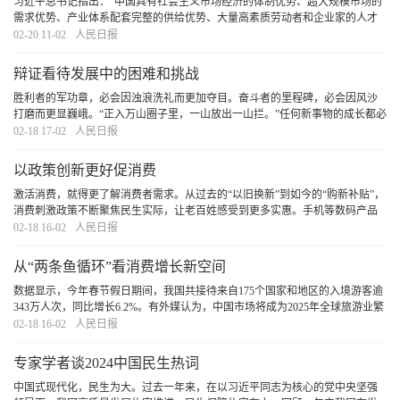
习近平总书记指出：“中国具有社会主义市场经济的体制优势、超大规模市场的
需求优势、产业体系配套完整的供给优势、大量高素质劳动者和企业家的人才
优势，经济发展具备强劲的内生动力、韧性、潜力。”这深刻揭示了我国经济发
02-20 11-02
人民日报
展的广阔空间，指明了我国在新能源领域取得
[详细]
辩证看待发展中的困难和挑战
胜利者的军功章，必会因浊浪洗礼而更加夺目。奋斗者的里程碑，必会因风沙
打磨而更显巍峨。“正入万山圈子里，一山放出一山拦。”任何新事物的成长都必
然经历艰难曲折，只要始终保持迎难而上、奋勇拼搏，逢山开路、遇水架桥的
02-18 17-02
人民日报
拼劲和韧劲，我们就一定能够战胜前进中的各
[详细]
以政策创新更好促消费
激活消费，就得更了解消费者需求。从过去的“以旧换新”到如今的“购新补贴”，
消费刺激政策不断聚焦民生实际，让老百姓感受到更多实惠。手机等数码产品
普及广、单价高、更新快，是信息时代家家户户的必需品。新政策不以“交旧”为
02-18 16-02
人民日报
前提，体现人性化设计，顺应群众期待
[详细]
从“两条鱼循环”看消费增长新空间
数据显示，今年春节假日期间，我国共接待来自175个国家和地区的入境游客逾
343万人次，同比增长6.2%。有外媒认为，中国市场将成为2025年全球旅游业繁
荣的标志性开端。一个更开放的中国张开双臂拥抱世界。不断实现更高质量的
02-18 16-02
人民日报
国内大循环和更高水平的国际循环，内有活力、
[详细]
专家学者谈2024中国民生热词
中国式现代化，民生为大。过去一年来，在以习近平同志为核心的党中央坚强