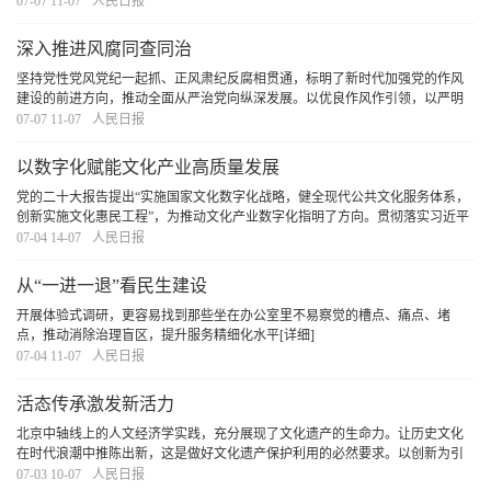
迁移。只要我们准确把握新技术重塑就业市场的客观规律，坚持经济发展就业
07-07 11-07
人民日报
导向，构建覆盖全面的职业技能提升系统，定能
[详细]
深入推进风腐同查同治
坚持党性党风党纪一起抓、正风肃纪反腐相贯通，标明了新时代加强党的作风
建设的前进方向，推动全面从严治党向纵深发展。以优良作风作引领，以严明
纪律强保障，以反腐惩恶清障碍，推动干部在遵规守纪、清正廉洁的前提下大
07-07 11-07
人民日报
胆干事，一定能以作风建设新成效推动保持党的先
[详细]
以数字化赋能文化产业高质量发展
党的二十大报告提出“实施国家文化数字化战略，健全现代公共文化服务体系，
创新实施文化惠民工程”，为推动文化产业数字化指明了方向。贯彻落实习近平
总书记重要讲话精神和党中央决策部署，要深挖数据经济价值，克服“信息茧房”
07-04 14-07
人民日报
局限，以数字化赋能文化产业高质量发展
[详细]
从“一进一退”看民生建设
开展体验式调研，更容易找到那些坐在办公室里不易察觉的槽点、痛点、堵
点，推动消除治理盲区，提升服务精细化水平
[详细]
07-04 11-07
人民日报
活态传承激发新活力
北京中轴线上的人文经济学实践，充分展现了文化遗产的生命力。让历史文化
在时代浪潮中推陈出新，这是做好文化遗产保护利用的必然要求。以创新为引
领和驱动，不仅让文化遗产得到更好保护传承，也为城市发展注入了新的活力
07-03 10-07
人民日报