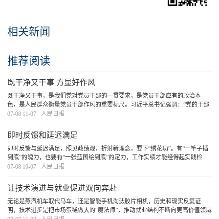
相关新闻
推荐阅读
既干净又干事 方显好作风
既干净又干事，是我们党对党员干部的一贯要求，是党员干部应有的政治本
色，是人民群众衡量党员干部作风的重要标尺。习近平总书记强调：“党的干部
都是人民公仆，自当在其位谋其政，既廉又勤，既干净又干事。”新征程上，广
07-08 11-07
人民日报
大党员干部要以既干净又干事的好作风密切党同
[详细]
即时反馈和延迟满足
即时反馈与延迟满足，照见政绩观，折射新理念，要下“绣花功”。有“一竿子插
到底”的魄力，也要有“一张蓝图绘到底”的定力，工作实绩才能经得起实践检
验、历史审视和群众评判。
[详细]
07-08 10-07
人民日报
让技术演进与就业促进双向奔赴
无论是蒸汽机车取代马车，还是智能手机淘汰胶片相机，历史和现实反复证
明，技术进步是把市场蛋糕做大的“魔法师”，推动就业结构不断向更高价值领域