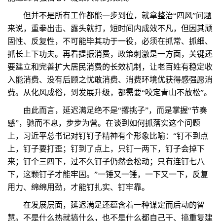
但并不是所有工作都能一步到位，就拿整治“四风”问题
来说，重拳出击、露头就打，短时间内成效不凡，但因其顽
固性、反复性，不可能毕其功于一役，必须在抓常、抓细、
抓长上下功夫。再看提振消费，政策刺激是一方面，关键还
要建立和完善扩大居民消费的长效机制，让老百姓有稳定收
入能消费、没有后顾之忧敢消费、消费环境优获得感强愿消
费。从化风成俗，到发展升级，都需要“咬定青山不放松”。
由此而言，延迟满足绝不是“撂挑子”，而是掌握“节奏
感”，驰而不息，步步为营。在谈到如何抓落实这个问题
上，习近平总书记对钉钉子精神有个形象比喻：“钉不到点
上，钉子要打歪；钉到了点上，只钉一两下，钉子会掉下
来；钉个三四下，过不久钉子仍然会松动；只有连钉七八
下，这颗钉子才能牢固。”一锤又一锤，一下又一下，反复
用力、绵绵用劲，才能钉扎实、钉牢靠。
在发展层面，延迟满足还蕴含着一种谋定而后动的智
慧。不是什么热就搞什么，也不是什么都自己干、搞重复建