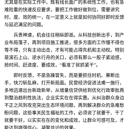
尤其是在实际工作中，既有线长面广的系统性工作，也有急
难险重的快速反应要求，要把工作做好做到位，需要讲究
时、度、效的统一，在一定意义上就是如何协同好即时反馈
与延迟满足的问题。
兵贵神速，机会往往稍纵即逝。从科技创新出手，到产
业布局落子，再到项目施工推进，很多方面的工作慢不得也
等不得，只有主动出击，才有可能占得先机和主动权。特别
是滚石上山、逆水行舟的关口，必须有那么一股子紧迫感，
抢时间、赶进度、要成效，“看准了就抓紧干”。
即时反馈，不是急躁冒失，而是要抓住时机、果断出
手，快刀斩乱麻，打开新局面。民营经济促进法甫一施行，
多地迅速出台新政新举，从增量信贷供给到优化行政审批再
到整治趋利性执法，企业实实在在得实惠。从纠治群众身边
不正之风到攻克突出生态环境问题，再到解决群众的急难愁
盼问题，这些事关民生福祉的工作，必须说了就要干、干了
就要干好，以实实在在的变化和成效，让群众可感可及，才
能达到增强信心、凝聚共识的效果。