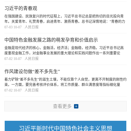
与魅力。
[详细]
习近平的青春观
在强国建设、民族复兴的时代征程上，习近平总书记总是把热切的目光投向青
年。关爱青年、礼赞青春，启迪青年、激扬青春。总书记深情地说：“青春的力
量，青春的涌动，青春的创造，始终是推动中华民族勇毅前行、屹立于世界民
07-03 10-07
人民日报
族之林的磅礴力量！”
[详细]
中国特色金融发展之路的萌发孕育和价值启示
金融是现代经济的核心，金融活，经济活；金融稳，经济稳。习近平总书记高
度重视金融工作，对金融事业发展的重大理论和实践问题作出一系列重要论
述，强调“金融是国民经济的血脉，是国家核心竞争力的重要组成部分”“立足中
07-02 10-07
人民日报
国实际，走出中国特色金融发展之路”等，把我
[详细]
作风建设勿做“差不多先生”
着力铲除“差不多先生”的滋生土壤，不能仅靠个人自觉，更离不开制度的刚性约
束。一方面，要完善考核评价体系，将工作质量、群众满意度等指标细化量
化，建立起科学精准的“度量衡”，让“差不多”的工作在严格考核中无处遁形；另
07-02 10-07
人民日报
一方面，强化监督问责机制，对敷衍了事
[详细]
查看更多
习近平新时代中国特色社会主义思想