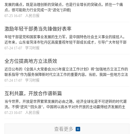
发展的痛点，既是治理创新的突破点，也是行业增长的突破点。抓住一个痛
点，很可能助力行业完成一次“进化”
[详细]
07-25 16-07
人民日报
激励年轻干部勇当先锋做好表率
年轻干部是党和国家事业发展的生力军，是中国特色社会主义事业的接班人。
近年来，山东省菏泽市牡丹区高度重视年轻干部成长成才，引导广大年轻干部
勇担时代使命，主动投身改革发展主战场、乡村振兴第一线、服务群众最前
07-24 17-07
学习时报
沿，以先锋之姿、表率之行，奋力谱写中国式现代化
[详细]
全方位提高地方立法质效
近日公布的《全国人大常委会2025年度立法工作计划》将“加强地方立法工作的
联系指导”作为服务保障新时代立法工作的重要内容。当前，我国一些地方立法
机关进行了有益探索，形成了一些成熟且具有代表性的立法经验，对于破解当
07-24 17-07
学习时报
前地方立法面临的挑战、实现地方立法提质增
[详细]
互利共赢，开放合作谱新篇
当今世界，开放是世界繁荣发展的必由之路，经济全球化是不可逆转的时代潮
流。不惧“逆风”“回头浪”，中国将以高水平对外开放的主动赢得经济发展的主
动、赢得国际竞争的主动，以中国式现代化新成就为世界发展提供新机遇。
[详
07-23 10-07
人民日报
细]
查看更多