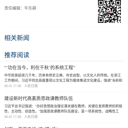
责任编辑：牛乐耕
相关新闻
推荐阅读
“‘功在当今，利在千秋’的系统工程”
中华民族延续几千年，历来有修史立典、存史启智、以文化人的传统。在浙江
工作期间，习近平同志高度重视以文化工程为载体推进文化建设，强调“当前和
今后一个时期，要重点研究、论证和抓好推进文化大省建设的重大工程建设，
08-01 17-08
人民日报
不断增强构成浙江综合竞争力的软实力”。
[详细]
建设新时代高素质思政课教师队伍
习近平总书记强调：“办好思想政治理论课关键在教师，关键在发挥教师的积极
性、主动性、创造性。”加强思政课教师队伍建设，是一项系统性、战略性工
程，必须坚持在强化政治建设、提升专业能力、推动协同育人、健全评价体系
08-01 17-08
人民日报
上下功夫，不断提升思政课教师的思想素养、专
[详细]