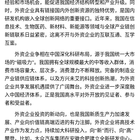
经验和市场机会，能促进我国经济结构转型和产业升级。同
时，外资企业具有链接国内外创新资源的独特优势，是国内
研发机构嵌入全球创新网络的重要接口。近年来，我国在信
息技术、生物医药、新材料、新能源等领域与全球产业链创
新链联系日益紧密，这离不开与外资企业的互联互通、互学
互鉴。
外资企业争相在中国深化科研布局，源于我国统一大市
场的“磁吸力”。我国拥有全球规模最大的中等收入群体，消
费市场容量大、层次多，消费潜力不断释放。完备的制造业
产业链供应链体系，以及方兴未艾的科技创新热潮，为外资
企业共享发展机遇提供了广阔舞台。外资企业进一步深度融
入中国经济体系，正是我国高水平对外开放的见证者、参与
者和受益者。
外资企业投资的新动向，也是我国新质生产力加速发
展、产业向价值链高端迈进的有力注脚。外资企业将高技术
产业作为发力点，持续加大科研投入，向“新”而行、向“高”
攀登。比如，大众汽车集团在安徽合肥建立全新研发中心，