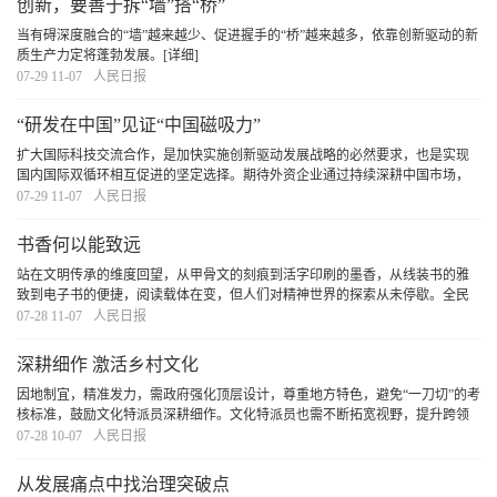
创新，要善于拆“墙”搭“桥”
当有碍深度融合的“墙”越来越少、促进握手的“桥”越来越多，依靠创新驱动的新
质生产力定将蓬勃发展。
[详细]
07-29 11-07
人民日报
“研发在中国”见证“中国磁吸力”
扩大国际科技交流合作，是加快实施创新驱动发展战略的必然要求，也是实现
国内国际双循环相互促进的坚定选择。期待外资企业通过持续深耕中国市场，
更加紧密融入中国产业链，分享中国高质量发展红利，实现在中国、惠全球的
07-29 11-07
人民日报
共赢发展。
[详细]
书香何以能致远
站在文明传承的维度回望，从甲骨文的刻痕到活字印刷的墨香，从线装书的雅
致到电子书的便捷，阅读载体在变，但人们对精神世界的探索从未停歇。全民
阅读的深意，正在于让每个个体都能在文字中遇见更好的自己，让整个民族在
07-28 11-07
人民日报
阅读中积蓄前行的力量。
[详细]
深耕细作 激活乡村文化
因地制宜，精准发力，需政府强化顶层设计，尊重地方特色，避免“一刀切”的考
核标准，鼓励文化特派员深耕细作。文化特派员也需不断拓宽视野，提升跨领
域整合能力、市场对接能力和持续创新能力，以更好地回应时代与乡土的需
07-28 10-07
人民日报
求。政府、社会与文化特派员协同发力，方能让
[详细]
从发展痛点中找治理突破点