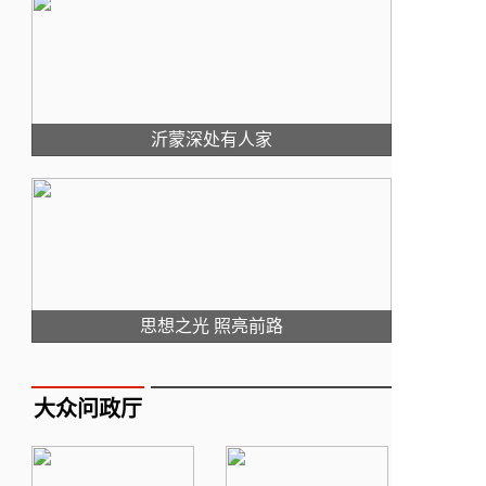
沂蒙深处有人家
思想之光 照亮前路
大众问政厅