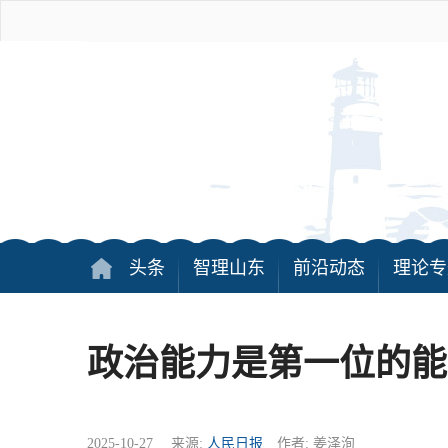
头条
智理山东
前沿动态
理论专
政治能力是第一位的能
2025-10-27 来源:
人民日报
作者: 姜泽洵