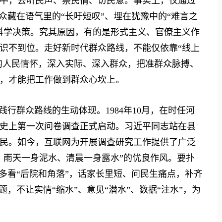
中，去听民声、察民情、访民意。事实上，仅通过
众藏在语气里的“长吁短叹”、埋在犹豫中的“难言之
科学决策。究其原因，有的是形式主义、官僚主义作
识不到位。走好新时代群众路线，不能仅依靠“线上
烈的人民情怀，深入实际、深入群众，把准群众脉搏、
，才能把工作做到群众心坎上。
群众路线的生动体现。1984年10月，在时任河
史上第一次问卷调查正式启动。习近平同志站在县
民。如今，互联网为开展调查研究工作提供了广泛
、雨天一身泥水、清晨一身露水”的优良作风。要扑
多看“后院和角落”，话家长里短、问民生痛点，补齐
，不让实情“缩水”、意见“潜水”、数据“注水”，为