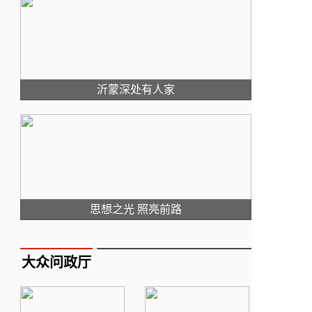
沂蒙深处有人家
思想之光 照亮前路
大众问政厅