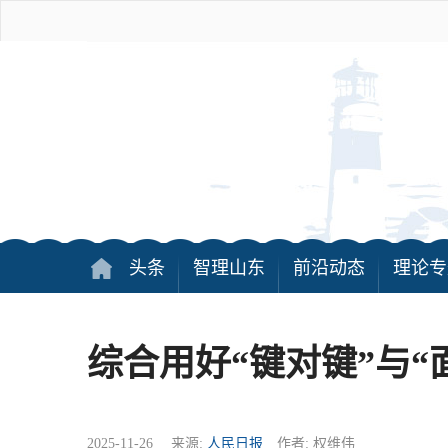
头条
智理山东
前沿动态
理论专
综合用好“键对键”与“
2025-11-26 来源:
人民日报
作者: 权维伟