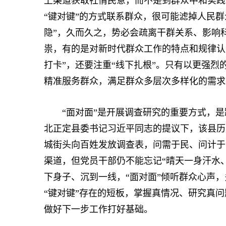
上渠道获取社情民意，而不是到群众中和实践
“键对键”的方式联系群众，很可能滤掉人民群
隐”，久而久之，势必会疏离干群关系、影响
祟，有的是对新时代群众工作的特点和规律认
打卡”，还要注重“线下扎根”。只有以更强
精准服务群众，满足群众多层次多样化的需求
“面对面”是开展调查研究的重要方式，是践行
北正定县委书记习近平同志的提议下，该县历
城街头向百姓发放调查表，问需于民、问计于
渠道，但党员干部仍不能忘记“晴天一身汗水
下身子、沉到一线，“面对面”倾听群众心声，
“键对键”存在的短板，掌握真情况、研究真问题
做好下一步工作打好基础。