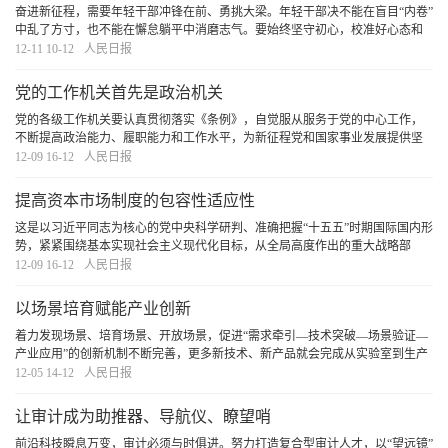
奋进新征程，需要年轻干部冲锋在前、勇挑大梁。年轻干部决不能在盲目“内卷”
中乱了方寸，也不能在懈怠躺平中消磨志气。要始终坚守初心，校准好心态和
节奏，在矢志不移的坚守中打磨专业能力，在经历风雨的实践中提升履职本
12-11 10-12
人民日报
领，走出自己的坚实步伐，成长为可堪大用、能
[详细]
党的工作机关首先是政治机关
党的各级工作机关要认真贯彻落实《条例》，自觉服从服务于党的中心工作，
不断提高政治能力、履职能力和工作水平，为新征程党和国家事业发展提供坚
强组织保障。
[详细]
12-09 16-12
人民日报
提高资本市场制度的包容性适应性
这是以习近平同志为核心的党中央科学研判、准确把握“十五五”时期国际国内形
势，紧紧围绕基本实现社会主义现代化目标，从全局高度作出的重大战略部
署，为做好资本市场改革发展稳定各项工作指明了前进方向、提供了根本遵
12-09 16-12
人民日报
循。我们必须深入学习、认真领会，坚决抓好贯彻
[详细]
以场景培育赋能产业创新
着力发现场景、培育场景、开放场景，促进“需求牵引—技术突破—场景验证—
产业应用”的创新机制不断完善，更多新技术、新产品就会完成从实验室到生产
线的“关键一跃”，从而加快培育新质生产力，为推进中国式现代化注入强劲动
12-05 14-12
人民日报
能。
[详细]
让审计成为助推器、导航仪、瞭望哨
前沿科技瞬息万变，审计必须与时俱进。努力打造复合型审计人才，以“望远镜”