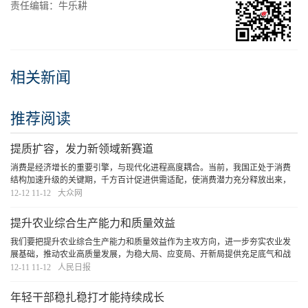
责任编辑：牛乐耕
相关新闻
推荐阅读
提质扩容，发力新领域新赛道
消费是经济增长的重要引擎，与现代化进程高度耦合。当前，我国正处于消费
结构加速升级的关键期，千方百计促进供需适配，使消费潜力充分释放出来，
必将激发内需市场的“乘数效应”，助力中国经济航船劈波斩浪、行稳致远。
[详
12-12 11-12
大众网
细]
提升农业综合生产能力和质量效益
我们要把提升农业综合生产能力和质量效益作为主攻方向，进一步夯实农业发
展基础，推动农业高质量发展，为稳大局、应变局、开新局提供充足底气和战
略主动。
[详细]
12-11 11-12
人民日报
年轻干部稳扎稳打才能持续成长