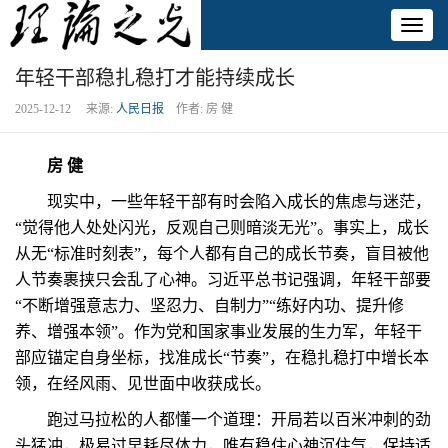
Toggl
naviga
年轻干部稳扎稳打才能持续成长
2025-12-12 来源:
人民日报
作者: 房 健
房 健
现实中，一些年轻干部有时会陷入成长的焦虑与迷茫，
“觉得他人处处闪光，反观自己则暗淡无光”。事实上，成长
从无“标准时刻表”，每个人都有自己的成长节奏，盲目被他
人节奏裹挟只会乱了心神。习近平总书记强调，年轻干部要
“不断增强意志力、坚忍力、自制力”“练好内功、提升修
养、增强本领”。作为党和国家事业发展的生力军，年轻干
部应锚定自身坐标，找准成长“节奏”，在稳扎稳打中增长本
领，在经风雨、见世面中收获成长。
跑过马拉松的人都懂一个道理：开局若以百米冲刺的劲
头猛冲，极易过早耗尽体力，唯有稳住心神沉住气，保持适