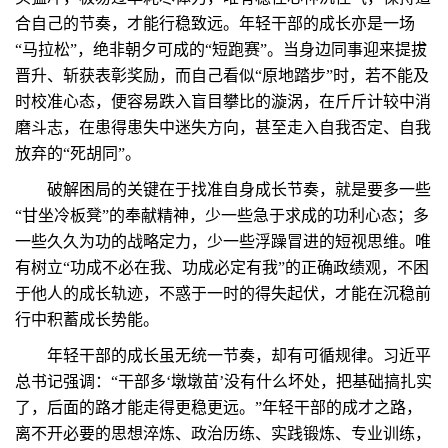
合自己的节奏，才能行稳致远。年轻干部的成长亦是一场
“马拉松”，绝非朝夕可成的“短跑赛”。当身边同事迎来提拔
晋升、斩获表彰奖励，而自己看似“原地踏步”时，若不能及
时校准心态，便容易跌入盲目攀比的漩涡，在斤斤计较中消
磨斗志，在患得患失中迷失方向，甚至走入自我否定、自我
放弃的“死胡同”。
破解困局的关键在于找准自身成长节奏，就是要多一些
“甘坐冷板凳”的奉献精神，少一些急于求成的功利心态；多
一些久久为功的战略定力，少一些浮躁冒进的短视思维。唯
有树立“功成不必在我、功成必定有我”的正确政绩观，不困
于他人的成长轨迹，不惑于一时的得失起伏，才能在沉稳前
行中积蓄成长势能。
年轻干部的成长虽无统一节奏，却有可循规律。习近平
总书记强调：“干部多‘墩墩苗’没有什么坏处，把基础搞扎实
了，后面的路才能走得更稳更远。”年轻干部的成才之路，
离不开必要的思想淬炼、政治历练、实践锻炼、专业训练，