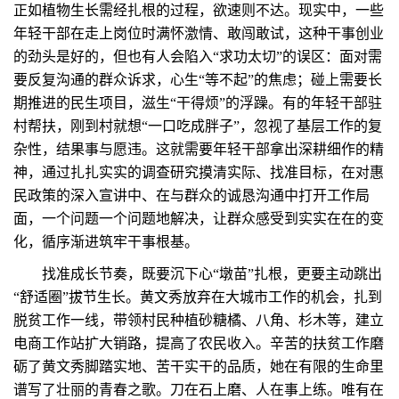
正如植物生长需经扎根的过程，欲速则不达。现实中，一些
年轻干部在走上岗位时满怀激情、敢闯敢试，这种干事创业
的劲头是好的，但也有人会陷入“求功太切”的误区：面对需
要反复沟通的群众诉求，心生“等不起”的焦虑；碰上需要长
期推进的民生项目，滋生“干得烦”的浮躁。有的年轻干部驻
村帮扶，刚到村就想“一口吃成胖子”，忽视了基层工作的复
杂性，结果事与愿违。这就需要年轻干部拿出深耕细作的精
神，通过扎扎实实的调查研究摸清实际、找准目标，在对惠
民政策的深入宣讲中、在与群众的诚恳沟通中打开工作局
面，一个问题一个问题地解决，让群众感受到实实在在的变
化，循序渐进筑牢干事根基。
找准成长节奏，既要沉下心“墩苗”扎根，更要主动跳出
“舒适圈”拔节生长。黄文秀放弃在大城市工作的机会，扎到
脱贫工作一线，带领村民种植砂糖橘、八角、杉木等，建立
电商工作站扩大销路，提高了农民收入。辛苦的扶贫工作磨
砺了黄文秀脚踏实地、苦干实干的品质，她在有限的生命里
谱写了壮丽的青春之歌。刀在石上磨、人在事上练。唯有在