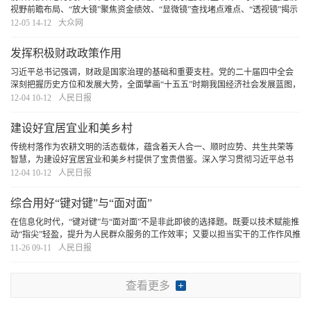
视野前瞻布局、“放大镜”聚焦资金绩效、“显微镜”查找堵点难点、“透视镜”揭示
深层问题，定能在加快培育新质生产力、塑造发展新动能新优势方面展现更大
12-05 14-12
大众网
作为，以高质量审计监督服务发展大
[详细]
发挥积极财政政策作用
习近平总书记强调，财政是国家治理的基础和重要支柱。党的二十届四中全会
深刻把握历史方位和发展大势，全面擘画“十五五”时期我国经济社会发展蓝图，
对发挥积极财政政策作用提出明确要求。我们要以改革的思维、创新的精神，
12-04 10-12
人民日报
完整准确全面贯彻全会部署，统筹生财、聚财
[详细]
建设好宜居宜业和美乡村
传统村落作为农耕文明的活态载体，蕴含着天人合一、顺时应势、共生共荣等
智慧，为建设好宜居宜业和美乡村提供了宝贵借鉴。深入学习贯彻习近平总书
记重要讲话精神，认真学习贯彻党的二十届四中全会精神，要挖掘传统村落生
12-04 10-12
人民日报
态智慧的时代价值，使之与现代治理理念深度融合
[详细]
综合用好“键对键”与“面对面”
在信息化时代，“键对键”与“面对面”不是非此即彼的选择题。既要以技术赋能推
动“指尖”轻盈，提升为人民群众服务的工作效率；又要以担当实干的工作作风推
动“脚尖”下沉，深入了解实际、解决问题。协同发挥“键对键”和“面对面”的重要
11-26 09-11
人民日报
作用，必能为做好新时代群众
[详细]
查看更多