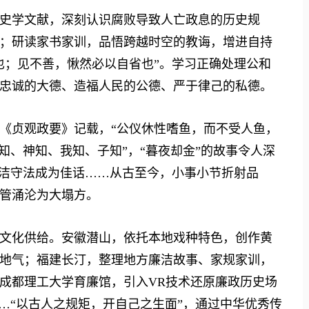
学文献，深刻认识腐败导致人亡政息的历史规
；研读家书家训，品悟跨越时空的教诲，增进自持
也；见不善，愀然必以自省也”。学习正确处理公和
忠诚的大德、造福人民的公德、严于律己的私德。
贞观政要》记载，“公仪休性嗜鱼，而不受人鱼，
知、神知、我知、子知”，“暮夜却金”的故事令人深
廉洁守法成为佳话……从古至今，小事小节折射品
管涌沦为大塌方。
化供给。安徽潜山，依托本地戏种特色，创作黄
地气；福建长汀，整理地方廉洁故事、家规家训，
成都理工大学育廉馆，引入VR技术还原廉政历史场
…“以古人之规矩，开自己之生面”，通过中华优秀传