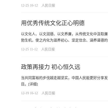
12-25 16-12
人民日报
用优秀传统文化正心明德
以文化人、以文润德、以文养廉，从传统文化中汲取廉
勃生机，使之内化为滋养初心、坚定信念、涵养道德的
12-25 11-12
人民日报
政策再接力 初心恒久远
当共同富裕的步伐越走越坚实，中国人民能更好分享发
目。
[详细]
12-19 16-12
人民日报