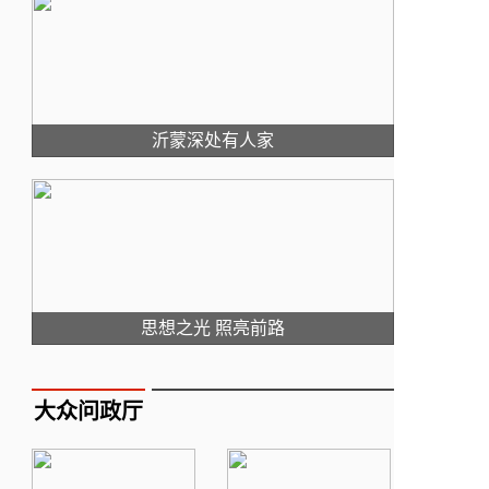
沂蒙深处有人家
思想之光 照亮前路
大众问政厅