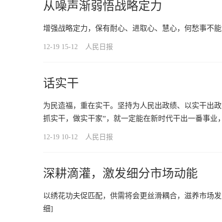
从噪声渐弱悟战略定力
增强战略定力，保有耐心、进取心、慧心，何愁事不能
12-19 15-12
人民日报
话实干
为民造福，重在实干。坚持为人民出政绩、以实干出政
抓实干，做实干家”，就一定能在新时代干出一番事业
12-19 10-12
人民日报
深耕滴灌，激发细分市场动能
以绣花功夫促匹配，供需将会更丝滑耦合，滋养市场发
细]