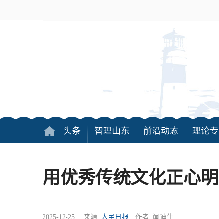
头条
智理山东
前沿动态
理论专
用优秀传统文化正心明
2025-12-25 来源:
人民日报
作者: 闻迪生