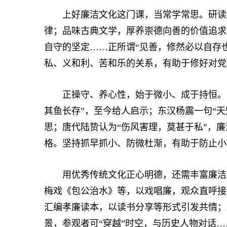
上好廉洁文化这门课，当常学常思。研读史
律；品味古典文学，厚养崇德向善的价值追求
自守的坚定……正所谓“见善，修然必以自存
私、义和利、苦和乐的关系，有助于修好对党
正操守、养心性，始于微小、成于持恒。《
其鱼长存”，至今给人启示；东汉杨震一句“天
思；唐代陆贽认为“伤风害理，莫甚于私”，
格。坚持抓早抓小、防微杜渐，有助于防止小
用优秀传统文化正心明德，还需丰富廉洁文
梅戏《包公治水》等，以戏唱廉，观众直呼接
汇编孝廉读本，以读书分享等形式引发共情；
景，参观者可“穿越”时空，与历史人物对话…