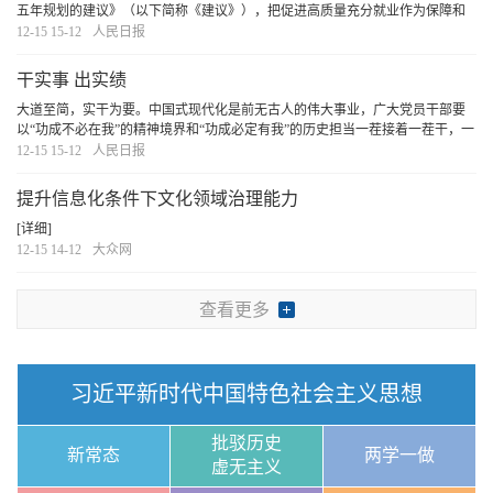
五年规划的建议》（以下简称《建议》），把促进高质量充分就业作为保障和
改善民生的重要内容，提出新要求、作出新部署。这是以习近平同志为核心的
12-15 15-12
人民日报
党中央坚持以人民为中心的发展思想，从战略和全
[详细]
干实事 出实绩
大道至简，实干为要。中国式现代化是前无古人的伟大事业，广大党员干部要
以“功成不必在我”的精神境界和“功成必定有我”的历史担当一茬接着一茬干，一
步一个脚印走，奋力实现明年经济社会发展目标任务，确保“十五五”开好局、起
12-15 15-12
人民日报
好步。
[详细]
提升信息化条件下文化领域治理能力
[详细]
12-15 14-12
大众网
查看更多
习近平新时代中国特色社会主义思想
批驳历史
新常态
两学一做
虚无主义