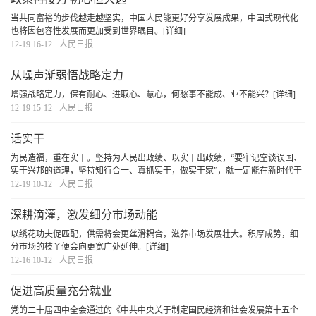
当共同富裕的步伐越走越坚实，中国人民能更好分享发展成果，中国式现代化
也将因包容性发展而更加受到世界瞩目。
[详细]
12-19 16-12
人民日报
从噪声渐弱悟战略定力
增强战略定力，保有耐心、进取心、慧心，何愁事不能成、业不能兴？
[详细]
12-19 15-12
人民日报
话实干
为民造福，重在实干。坚持为人民出政绩、以实干出政绩，“要牢记空谈误国、
实干兴邦的道理，坚持知行合一、真抓实干，做实干家”，就一定能在新时代干
出一番事业，实现中华民族伟大复兴。
[详细]
12-19 10-12
人民日报
深耕滴灌，激发细分市场动能
以绣花功夫促匹配，供需将会更丝滑耦合，滋养市场发展壮大。积厚成势，细
分市场的枝丫便会向更宽广处延伸。
[详细]
12-16 10-12
人民日报
促进高质量充分就业
党的二十届四中全会通过的《中共中央关于制定国民经济和社会发展第十五个