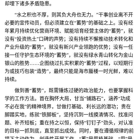
却埋下诸多矛盾隐患。
“水之积也不厚，则其负大舟也无力。”干事创业离不开
必要的宣传动员，但必须建立在“蓄势”的基础之上。没有经
年累月持续优化营商环境、赋能培育经营主体的“蓄势”，就
没有“投资热土”口碑的声势；没有持续不懈推动技术转化和
产业升级的“蓄势”，就没有新兴产业领跑的优势；没有一任
接一任守护生态环境的“蓄势”，就没有绿水青山转化为金山
银山的胜势……企图绕过扎实积累的“蓄势”过程，以短期行
为或技巧包装“造势”，最终只能是海市蜃楼一时光鲜，难以
持续。
做到善“蓄势”，既需锤炼过硬的政治能力，也要掌握科
学的工作方法。首在胸怀大局，甘当“铺路石”，涵养“功成
不必在我”的精神境界，甘做打基础、利长远的潜功；贵在
脚踏实地，练就“铁脚板”，坚持沉到一线摸清情况、找准问
题、补齐短板；重在持之以恒，保持“钉钉子”劲头，对认准
的目标一抓到底，直至抓出成效。同时，要在遵循规律的前
提下主动作为，创造性开展工作。“蓄”是厚植基础，“用”是