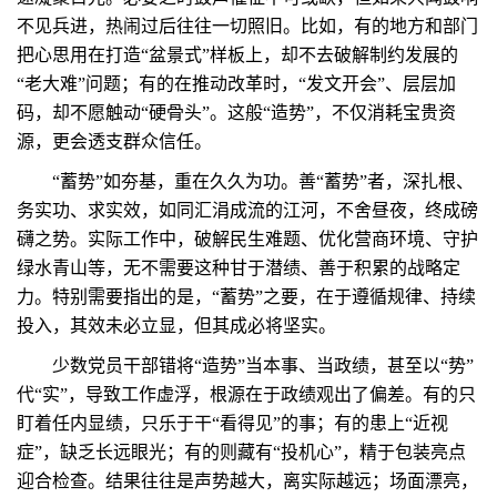
不见兵进，热闹过后往往一切照旧。比如，有的地方和部门
把心思用在打造“盆景式”样板上，却不去破解制约发展的
“老大难”问题；有的在推动改革时，“发文开会”、层层加
码，却不愿触动“硬骨头”。这般“造势”，不仅消耗宝贵资
源，更会透支群众信任。
“蓄势”如夯基，重在久久为功。善“蓄势”者，深扎根、
务实功、求实效，如同汇涓成流的江河，不舍昼夜，终成磅
礴之势。实际工作中，破解民生难题、优化营商环境、守护
绿水青山等，无不需要这种甘于潜绩、善于积累的战略定
力。特别需要指出的是，“蓄势”之要，在于遵循规律、持续
投入，其效未必立显，但其成必将坚实。
少数党员干部错将“造势”当本事、当政绩，甚至以“势”
代“实”，导致工作虚浮，根源在于政绩观出了偏差。有的只
盯着任内显绩，只乐于干“看得见”的事；有的患上“近视
症”，缺乏长远眼光；有的则藏有“投机心”，精于包装亮点
迎合检查。结果往往是声势越大，离实际越远；场面漂亮，