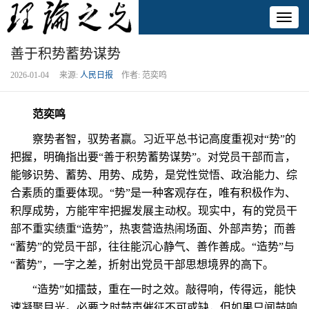
Toggl
naviga
善于积势蓄势谋势
2026-01-04 来源:
人民日报
作者: 范奕鸣
范奕鸣
察势者智，驭势者赢。习近平总书记高度重视对“势”的
把握，明确指出要“善于积势蓄势谋势”。对党员干部而言，
能够识势、蓄势、用势、成势，是党性觉悟、政治能力、综
合素质的重要体现。“势”是一种客观存在，唯有积极作为、
积厚成势，方能牢牢把握发展主动权。现实中，有的党员干
部不重实绩重“造势”，热衷营造热闹场面、外部声势；而善
“蓄势”的党员干部，往往能沉心静气、善作善成。“造势”与
“蓄势”，一字之差，折射出党员干部思想境界的高下。
“造势”如擂鼓，重在一时之效。敲得响，传得远，能快
速凝聚目光。必要之时鼓声催征不可或缺，但如果只闻鼓响