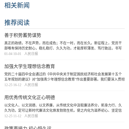
相关新闻
推荐阅读
善于积势蓄势谋势
真正的政绩，不在声势，而在成色；不在一时，而在长久。新征程上，党员干
部唯有保持历史耐心，稳扎稳打、久久为功，才能厚积薄发、笃行致远，书写
不负历史和人民的答卷。
[详细]
01-04 10-01
人民日报
加强大学生理想信念教育
党的二十届四中全会通过的《中共中央关于制定国民经济和社会发展第十五个
五年规划的建议》对“加强青少年理想信念教育”作出重要部署。我们要深入贯彻
落实习近平总书记关于青年工作的重要论述和党中央决策部署，加强青年理想
12-25 16-12
人民日报
信念教育。
[详细]
用优秀传统文化正心明德
以文化人、以文润德、以文养廉，从传统文化中汲取廉洁养分，躬身力行、久
久为功，定可让新时代廉洁文化焕发勃勃生机，使之内化为滋养初心、坚定信
念、涵养道德的思想自觉和行动自觉。
[详细]
12-25 11-12
人民日报
政策再接力 初心恒久远