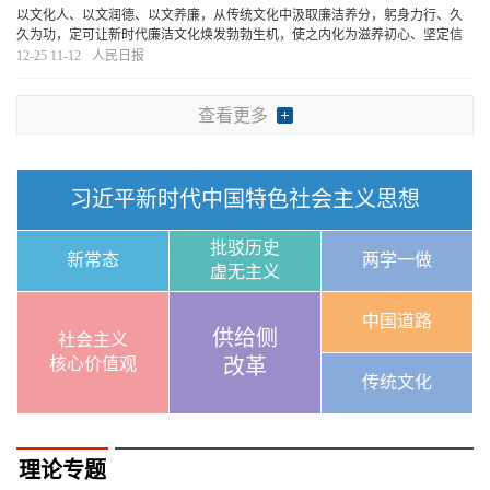
以文化人、以文润德、以文养廉，从传统文化中汲取廉洁养分，躬身力行、久
久为功，定可让新时代廉洁文化焕发勃勃生机，使之内化为滋养初心、坚定信
念、涵养道德的思想自觉和行动自觉。
[详细]
12-25 11-12
人民日报
查看更多
习近平新时代中国特色社会主义思想
批驳历史
新常态
两学一做
虚无主义
中国道路
供给侧
社会主义
核心价值观
改革
传统文化
理论专题