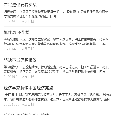
看足迹也要看实绩
归根结底，以钉钉子精神做实做细每一步，让“换位跑”的足迹延伸至民心深处，
才能为群众创造实实在在的福祉。
[详细]
01-06 16-01
人民日报
抓作风 不能松
虚功实做则不虚。这需要立足实践，坚持问题导向，把工作做在前头，带着问
题调研、结合实情思考，聚焦发展面临的瓶颈、群众反映强烈的问题，出实
招、谋实策，补短板、强弱项。将务虚会形成的思路，细化为可落实的方案，
01-06 14-01
人民日报
这同样是做好工作的要求。既善思善谋，又善作善成
[详细]
坚决不当思想懒汉
学习越深入，思想越清明，行动越坚定。把自己摆进去、把工作摆进去、把职
责摆进去，把马克思主义看家本领学到手，从党的创新理论中悟规律、明方
向、学方法、增智慧，我们的事业定能无往而不胜。
[详细]
01-06 10-01
人民日报
经济学家解读中国经济亮点
“十四五”时期，我国发展历程极不寻常、极不平凡。习近平总书记指出：“过去5
年，我们有效应对各种冲击挑战，推动党和国家事业取得新的重大成就”。面对
错综复杂的国际形势和艰巨繁重的国内改革发展稳定任务，我们党团结带领全
01-05 11-01
人民日报
国各族人民迎难而上、砥砺前行，经受住世
[详细]