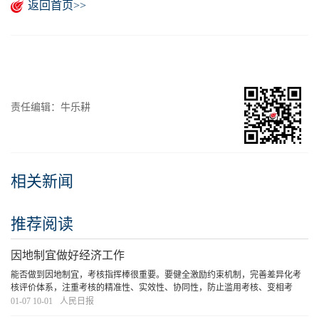
返回首页>>
责任编辑：牛乐耕
相关新闻
推荐阅读
因地制宜做好经济工作
能否做到因地制宜，考核指挥棒很重要。要健全激励约束机制，完善差异化考
核评价体系，注重考核的精准性、实效性、协同性，防止滥用考核、变相考
核、机械考核。坚持考人考事相结合，让想干事、会干事的干部能干事、干成
01-07 10-01
人民日报
事。
[详细]