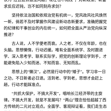
求反应迟钝，岂不如同刻舟求剑？
坚持依法治国和依规治党有机统一，党风政风社风焕然
一新，倘若不及时掌握作风建设新动态新要求，准确把握党
的纪律和干事创业的内在统一，如何把全面从严治党向纵深
推进？
古人说，人不学便老而衰。人之老，不仅在年龄，也在
头脑。思想懒惰，行动迟缓。唯有全面系统学、及时跟进
学、深入思考学、联系实际学，把党的创新理论学到手，才
能避免陷入少知而迷、不知而盲、无知而乱。
思想上的“懒汉”，必然是行动中的“矮子”。学习非一日
之功，不日新者必日退。活到老、学到老，思想才会赶上
趟，行动才能踩准点。
“共抓大保护，不搞大开发”，唱响长江经济带的主旋
律。不搞大开发，就是不发展吗？“两山”理念恰恰超越了西
方传统的二元对立观点。全面学、客观辩证看，我们走生态