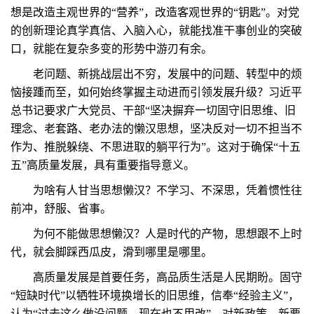
想是改造主观世界的“营养”，改造客观世界的“钥匙”。对党
的创新理论真学真信、入脑入心，就能找准干事创业的突破
口，就能在复杂多变的形势中游刃有余。
老问题、新挑战层出不穷，发展中的问题、转型中的烦
恼接踵而至，如何始终掌握主动进而引领发展升级？习近平
总书记要求广大党员、干部“坚决摒弃一切固守旧思维、旧
理念、老套路、老办法的懒汉思想，坚决反对一切不担当不
作为、推脱躲绕、不思进取的躺平行为”。这对于确保“十五
五”高质量发展，具有重要指导意义。
为啥有人甘当思想懒汉？不学习、不深思，凭着惯性往
前冲，舒服、省事。
为何不能做思想懒汉？人是时代的产物，思想跟不上时
代，就会脚踩西瓜皮，滑到哪里是哪里。
高质量发展是首要任务，高品质生活是人民期盼。固守
“短缺时代”以牺牲环境换增长的旧思维，信奉“经验主义”，
认为“过去这么做没问题，现在也不用改”，对新政策、新要