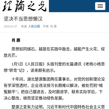
Toggl
naviga
坚决不当思想懒汉
2026-01-07 来源:
人民日报
作者: 肖 鹿
肖 鹿
思想如同燧石，越是在实践中敲击，越能产生火花、绽
放光芒。
1月5日《人民日报》头版刊登的长篇通讯《老杨小杨思
想“转弯”记》，读来颇有启示。
十年间，湖北楚源集团两任董事长，对党的创新理论没
有学深悟透时，企业违法排污长期难以解决，被处罚则“喊
冤躺平”；把自己摆进去，及时跟进学、联系实际学后，下
决心整改，继而坚定推动绿色发展。
楚源之变有力证明，习近平新时代中国特色社会主义思