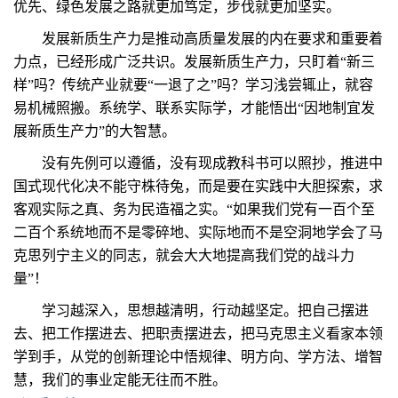
优先、绿色发展之路就更加笃定，步伐就更加坚实。
发展新质生产力是推动高质量发展的内在要求和重要着
力点，已经形成广泛共识。发展新质生产力，只盯着“新三
样”吗？传统产业就要“一退了之”吗？学习浅尝辄止，就容
易机械照搬。系统学、联系实际学，才能悟出“因地制宜发
展新质生产力”的大智慧。
没有先例可以遵循，没有现成教科书可以照抄，推进中
国式现代化决不能守株待兔，而是要在实践中大胆探索，求
客观实际之真、务为民造福之实。“如果我们党有一百个至
二百个系统地而不是零碎地、实际地而不是空洞地学会了马
克思列宁主义的同志，就会大大地提高我们党的战斗力
量”！
学习越深入，思想越清明，行动越坚定。把自己摆进
去、把工作摆进去、把职责摆进去，把马克思主义看家本领
学到手，从党的创新理论中悟规律、明方向、学方法、增智
慧，我们的事业定能无往而不胜。