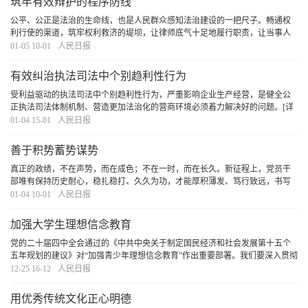
筑牢有效辩护的程序防线
公平、公正是法治的生命线，也是人民群众感知法治建设的一把尺子。畅通权
利行使的渠道，筑牢权利救济的堤坝，让律师底气十足地履行职责，让当事人
的合法权益得到专业辩护，让每一起案件都彰显公平正义，法治中国的根基必
01-05 10-01
人民日报
将坚如磐石。
[详细]
有效纠治执法司法中个别趋利性行为
受利益驱动的执法司法中个别趋利性行为，严重影响企业生产经营，是健全公
正执法司法体制机制、营造更加法治化的营商环境必须着力解决好的问题。
[详
细]
01-04 15-01
人民日报
善于积势蓄势谋势
真正的政绩，不在声势，而在成色；不在一时，而在长久。新征程上，党员干
部唯有保持历史耐心，稳扎稳打、久久为功，才能厚积薄发、笃行致远，书写
不负历史和人民的答卷。
[详细]
01-04 10-01
人民日报
加强大学生理想信念教育
党的二十届四中全会通过的《中共中央关于制定国民经济和社会发展第十五个
五年规划的建议》对“加强青少年理想信念教育”作出重要部署。我们要深入贯彻
落实习近平总书记关于青年工作的重要论述和党中央决策部署，加强青年理想
12-25 16-12
人民日报
信念教育。
[详细]
用优秀传统文化正心明德