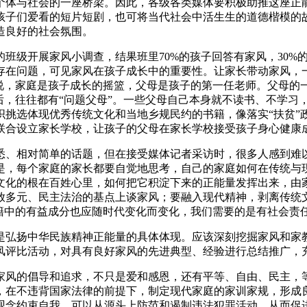
个体与社会的一座桥梁。因此，各级各类媒体要积极助推这座正
孩子们爱看的短片短剧，也可将当代社会中活生生的道德楷模的
造良好的社会氛围。
级开展家风小调查，结果班里70%的孩子回答有家风，30%
存在问题，可见家风在孩子成长中的重要性。让家长带动家风，
是说，家庭是孩子成长的摇篮，父母是孩子的第一任老师。父母的
后，往往都有“问题父母”。一些父母自己本身就不读书、不学习
织挑选体现优秀传统文化和当地乡规民约的书籍，像落实“扶贫”
联合设立家长学校，让孩子的父母在家长学校接受孩子身心健康
、相对简单的话题，但在接受媒体记者采访时，很多人感到难以
是，每个家庭的家长都要自觉地思考，自己的家庭如何在传统与
文化的根在百姓心里，如何把它积淀下来的正能量发挥出来，由
放多元、民主法治的基点上谈家风；要融入现代精神，剥离传统
籍中的有益成分也应随时代变化而变化，我们需要的是有社会责任
弘扬中华民族精神正能量的具体体现。应该深刻挖掘家风和家教
风评比活动，对具有良好家风的先进典型、经验进行总结推广，
风的倡导和追求，不只是爱和感恩，还有平等、自由、民主，等
，在不违背国家法律的前提下，制定现代家庭的家训家规，形成
观念约束自我，可以从源头上防范和遏制违法犯罪活动，从而促