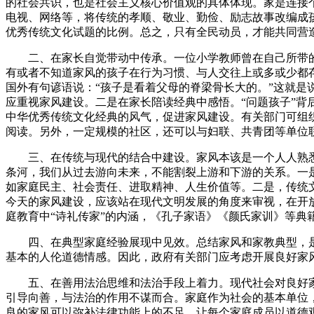
的社会共识，也是社会主义核心价值观的具体体现。家是连接
电视、网络等，将传统的孝顺、敬业、勤俭、励志故事改编成
优秀传统文化试题的比例。总之，只有全民动员，才能共同营
二、在家长自觉带动中传承。一位小学教师曾在自己所带的班
有或者不知道家风的孩子在行为习惯、与人交往上或多或少都
国外有句谚语说：“孩子是看着父母的脊梁骨长大的。”这就
应重视家风建设。二是在家长陪读经典中感悟。“问题孩子”背
中华优秀传统文化经典的风气，促进家风建设。有关部门可组
阅读。另外，一定规模的社区，还可以与妇联、共青团等单位
三、在传统与现代的结合中建设。家风本该是一个人人熟悉
条河，我们从过去游向未来，不能割裂上游和下游的关系。一
如家庭民主、社会责任、进取精神、人生价值等。二是，传统
今天的家风建设，应该站在现代文明发展的角度来审视，在开
庭教育中“诗礼传家”的内涵，《孔子家语》《颜氏家训》等典
四、在典型家庭经验展现中见效。总结家风和家教典型，是
基本的人伦道德情感。因此，政府有关部门应考虑开展良好家
五、在善用法治思维和法治手段上着力。现代社会对良好家
引导向善，与法治的作用不谋而合。家庭作为社会的基本单位
良的家风可以弥补法律功能上的不足，让每个家庭成员以道德