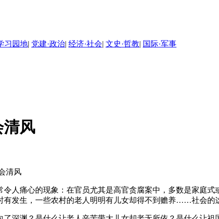
学习园地
|
党建·政治
|
经济·社会
|
文史·哲教
|
国际·军事
会清风
会清风
令人痛心的现象：在官员尤其是高官贪腐案中，多数是家庭式或
时有发生，一些农村的老人明明有儿女却得不到赡养……社会的
了深渊？是什么让老人辛苦带大儿女却老无所依？是什么让祖国