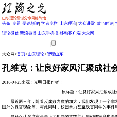
头条
|
专题
|
要论锐评
|
学者专栏
|
山东理论
|
大众讲堂
|
敢当时评
|
理论微信
新浪微博
山东手机报·移动客户端
大众网
大众网
>
首页
>
山东理论
>
智理山东
孔维克：让良好家风汇聚成社
2016-04-25
来源：
光明日报
作者：
原标题：让良好家风汇聚成社
最近两三年，随着反腐败力度的加大，我们发现了一个非常
国外的裸官现象等。与此同时，校园暴力甚至残害同学的事件
是什么让贪腐官员走上了犯罪的道路并让他们的家庭也滑向