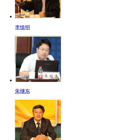
李慎明
朱继东