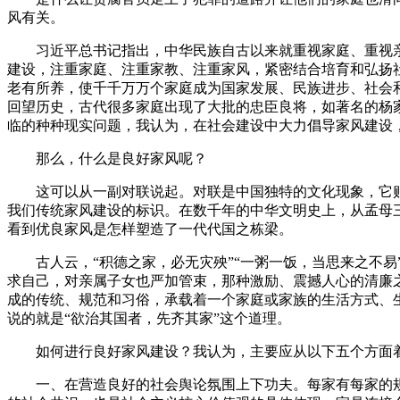
风有关。
习近平总书记指出，中华民族自古以来就重视家庭、重视亲
建设，注重家庭、注重家教、注重家风，紧密结合培育和弘扬
老有所养，使千千万万个家庭成为国家发展、民族进步、社会
回望历史，古代很多家庭出现了大批的忠臣良将，如著名的杨
临的种种现实问题，我认为，在社会建设中大力倡导家风建设
那么，什么是良好家风呢？
这可以从一副对联说起。对联是中国独特的文化现象，它贴在
我们传统家风建设的标识。在数千年的中华文明史上，从孟母
看到优良家风是怎样塑造了一代代国之栋梁。
古人云，“积德之家，必无灾殃”“一粥一饭，当思来之不易
求自己，对亲属子女也严加管束，那种激励、震撼人心的清廉
成的传统、规范和习俗，承载着一个家庭或家族的生活方式、
说的就是“欲治其国者，先齐其家”这个道理。
如何进行良好家风建设？我认为，主要应从以下五个方面
一、在营造良好的社会舆论氛围上下功夫。每家有每家的规