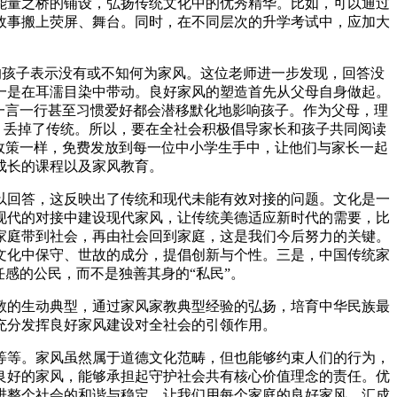
能量之桥的铺设，弘扬传统文化中的优秀精华。比如，可以通过
故事搬上荧屏、舞台。同时，在不同层次的升学考试中，应加大
的孩子表示没有或不知何为家风。这位老师进一步发现，回答没
一是在耳濡目染中带动。良好家风的塑造首先从父母自身做起。
一言一行甚至习惯爱好都会潜移默化地影响孩子。作为父母，理
，丢掉了传统。所以，要在全社会积极倡导家长和孩子共同阅读
政策一样，免费发放到每一位中小学生手中，让他们与家长一起
成长的课程以及家风教育。
回答，这反映出了传统和现代未能有效对接的问题。文化是一
现代的对接中建设现代家风，让传统美德适应新时代的需要，比
家庭带到社会，再由社会回到家庭，这是我们今后努力的关键。
文化中保守、世故的成分，提倡创新与个性。三是，中国传统家
感的公民，而不是独善其身的“私民”。
的生动典型，通过家风家教典型经验的弘扬，培育中华民族最
充分发挥良好家风建设对全社会的引领作用。
等。家风虽然属于道德文化范畴，但也能够约束人们的行为，
良好的家风，能够承担起守护社会共有核心价值理念的责任。优
进整个社会的和谐与稳定。让我们用每个家庭的良好家风，汇成