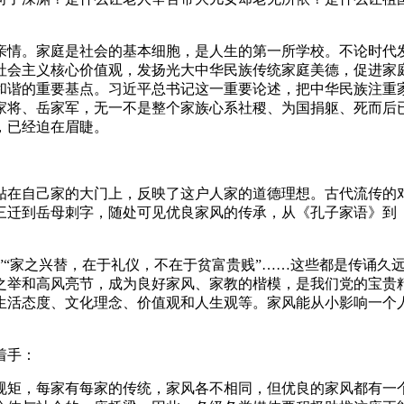
情。家庭是社会的基本细胞，是人生的第一所学校。不论时代发
社会主义核心价值观，发扬光大中华民族传统家庭美德，促进家
和谐的重要基点。习近平总书记这一重要论述，把中华民族注重
家将、岳家军，无一不是整个家族心系社稷、为国捐躯、死而后
，已经迫在眉睫。
自己家的大门上，反映了这户人家的道德理想。古代流传的对
三迁到岳母刺字，随处可见优良家风的传承，从《孔子家语》到
”“家之兴替，在于礼仪，不在于贫富贵贱”……这些都是传诵久
之举和高风亮节，成为良好家风、家教的楷模，是我们党的宝贵
生活态度、文化理念、价值观和人生观等。家风能从小影响一个人
着手：
矩，每家有每家的传统，家风各不相同，但优良的家风都有一个