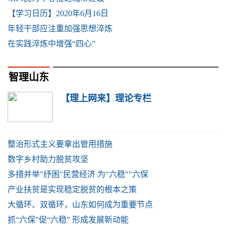
【学习日历】2020年6月16日
年轻干部应注重加强思想淬炼
在实践淬炼中增强“四心”
智理山东
【理上网来】理论专栏
整治形式主义要拿出管用措施
数字乡村助力脱贫攻坚
多措并举"纾困"民营经济 为"六稳""六保
产业扶贫是实现稳定脱贫的根本之策
大循环、双循环，山东如何成为重要节点
抓“六保”促“六稳” 形成发展新动能