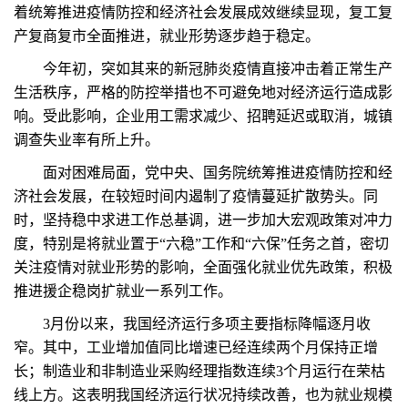
着统筹推进疫情防控和经济社会发展成效继续显现，复工复
产复商复市全面推进，就业形势逐步趋于稳定。
今年初，突如其来的新冠肺炎疫情直接冲击着正常生产
生活秩序，严格的防控举措也不可避免地对经济运行造成影
响。受此影响，企业用工需求减少、招聘延迟或取消，城镇
调查失业率有所上升。
面对困难局面，党中央、国务院统筹推进疫情防控和经
济社会发展，在较短时间内遏制了疫情蔓延扩散势头。同
时，坚持稳中求进工作总基调，进一步加大宏观政策对冲力
度，特别是将就业置于“六稳”工作和“六保”任务之首，密切
关注疫情对就业形势的影响，全面强化就业优先政策，积极
推进援企稳岗扩就业一系列工作。
3月份以来，我国经济运行多项主要指标降幅逐月收
窄。其中，工业增加值同比增速已经连续两个月保持正增
长；制造业和非制造业采购经理指数连续3个月运行在荣枯
线上方。这表明我国经济运行状况持续改善，也为就业规模