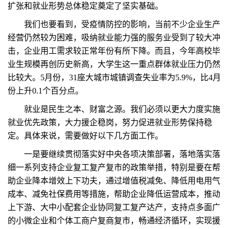
扩张和就业形势总体稳定奠定了坚实基础。
我们也要看到，受疫情防控的影响，当前不少企业生产
经营仍然较为困难，吸纳就业能力强的服务业受到了较大冲
击，企业用工需求较正常年份有所下降。而且，今年高校毕
业生规模再创历史新高，大学生这一重点群体就业压力仍然
比较大。5月份，31座大城市城镇调查失业率为5.9%，比4月
份上升0.1个百分点。
就业是民生之本、财富之源。我们必须以更大力度实施
就业优先政策，大力援企稳岗，努力促进就业形势保持稳
定。具体来说，需要做好以下几方面工作。
一是要继续贯彻落实好中央各项决策部署，落地落实落
细一系列支持企业复工复产复市的政策举措，特别是要在帮
助企业降本增效上下功夫，通过增值税减免、降低用电用气
成本、减免社保费用等措施，帮助企业降低运营成本，推动
上下游、大中小配套企业协同复工复产达产，支持点多面广
的小微企业和个体工商户复商复市，畅通经济循环，实现援