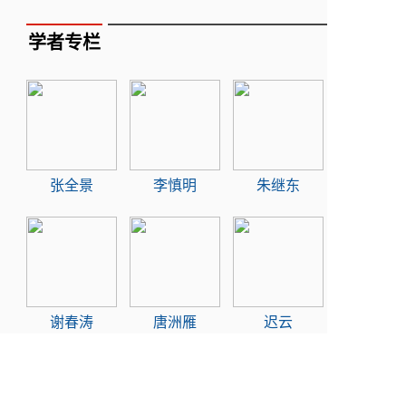
学者专栏
张全景
李慎明
朱继东
谢春涛
唐洲雁
迟云