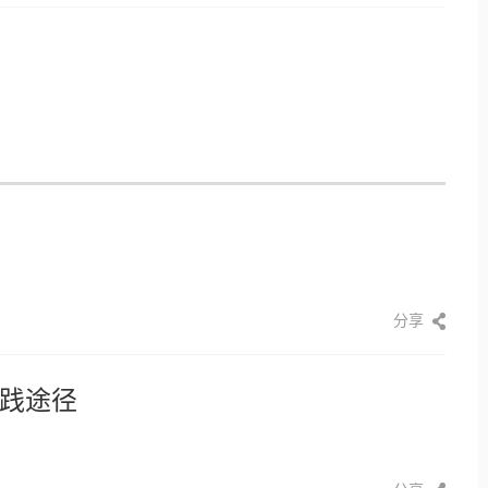
分享
践途径