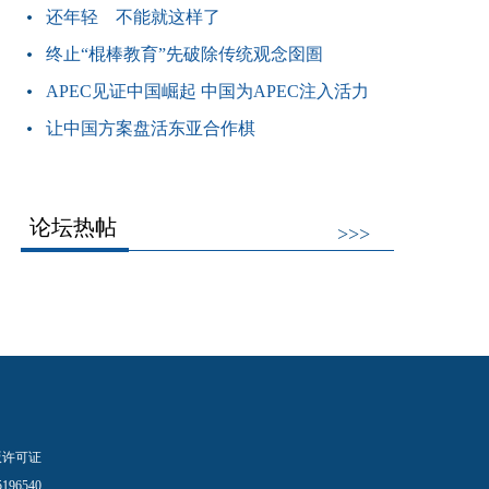
还年轻 不能就这样了
终止“棍棒教育”先破除传统观念囹圄
APEC见证中国崛起 中国为APEC注入活力
让中国方案盘活东亚合作棋
论坛热帖
>>>
版许可证
96540