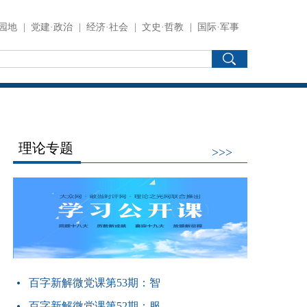
园地
|
党建·政治
|
经济·社会
|
文史·哲教
|
国际·军事
理论专题
>>>
百字新解微党课第53期：智
百字新解微党课第52期：服