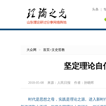
头条
|
大众网
>
首页
>
文史哲教
坚定理论自
2018-05-08
来源：
人民日报
作者：
孙晓晖
时代是思想之母，实践是理论之源。进入新时代