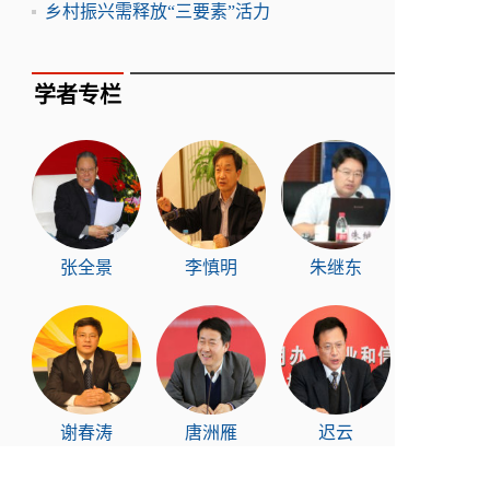
乡村振兴需释放“三要素”活力
学者专栏
张全景
李慎明
朱继东
谢春涛
唐洲雁
迟云