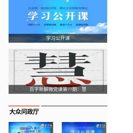
学习公开课
百字新解微党课第77期：慧
大众问政厅