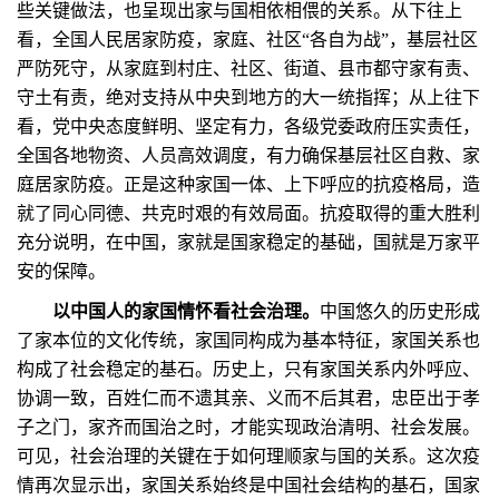
些关键做法，也呈现出家与国相依相偎的关系。从下往上
看，全国人民居家防疫，家庭、社区“各自为战”，基层社区
严防死守，从家庭到村庄、社区、街道、县市都守家有责、
守土有责，绝对支持从中央到地方的大一统指挥；从上往下
看，党中央态度鲜明、坚定有力，各级党委政府压实责任，
全国各地物资、人员高效调度，有力确保基层社区自救、家
庭居家防疫。正是这种家国一体、上下呼应的抗疫格局，造
就了同心同德、共克时艰的有效局面。抗疫取得的重大胜利
充分说明，在中国，家就是国家稳定的基础，国就是万家平
安的保障。
以中国人的家国情怀看社会治理。
中国悠久的历史形成
了家本位的文化传统，家国同构成为基本特征，家国关系也
构成了社会稳定的基石。历史上，只有家国关系内外呼应、
协调一致，百姓仁而不遗其亲、义而不后其君，忠臣出于孝
子之门，家齐而国治之时，才能实现政治清明、社会发展。
可见，社会治理的关键在于如何理顺家与国的关系。这次疫
情再次显示出，家国关系始终是中国社会结构的基石，国家