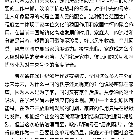
政治局常务委员会会议，强调把疫情防控工作作为当前最重
要的工作来抓，吹响了抗疫战斗的号角。对于中央的号令，
让人印象最深的就是全国人民的配合。这种配合范围之广、
程度之高体现了家本位文化的稳固作用和家国情怀的聚合作
用。在当前中国城镇化高速发展的时期，家庭人口的流动和
分离是常态，短暂的团聚弥足珍贵，好比风筝收线、鸟儿回
巢，风急雨骤更显出家的凝聚力。疫情来临，家庭成为每个
人应对疫情的安全港湾，人们宅居家中，彼此间的关切和担
忧转化为对中央号令的高度配合。
费孝通在20世纪90年代就提到过，全国这么多人在外面
漂来漂去，为什么中国的秩序还是稳定的？他说秘密就在家
庭，因为人人是为了家，同时又有家作后盾。费孝通的这个
说法，在学术界尚未得到应有的重视。其中一个重要原因可
能是，在改革开放顺利发展的时期，家庭的作用只是在默默
地发挥，即便整个社会的空间流动性和结构变动性都非常剧
烈。但当这次疫情汹涌而至，政府明确号召“居家隔离”，使
得家庭作为一个重要社会单元被凸显，家庭对于中国社会稳