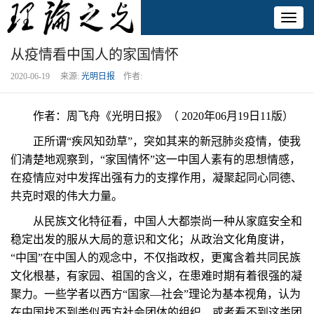
Toggl
naviga
从疫情看中国人的家国情怀
2020-06-19 来源:
光明日报
作者:
作者：周飞舟《光明日报》（ 2020年06月19日11版）
正所谓“疾风知劲草”，突如其来的新冠肺炎疫情，使我
们清楚地观察到，“家国情怀”这一中国人素有的思想情感，
在疫情应对中发挥出强有力的支撑作用，凝聚起同心同德、
共克时艰的伟大力量。
从民族文化特征看，中国人大都崇尚一种从家庭安全和
稳定出发的服从大局的意识和文化；从政治文化角度讲，
“中国”在中国人的观念中，不仅指政权，更寓含着共同民族
文化根基，有家园、祖国的含义，在患难时期有着很强的凝
聚力。一些学者以西方“国家—社会”理论为基本视角，认为
在中国找不到类似西方社会团体的组织，或者看不到这类团