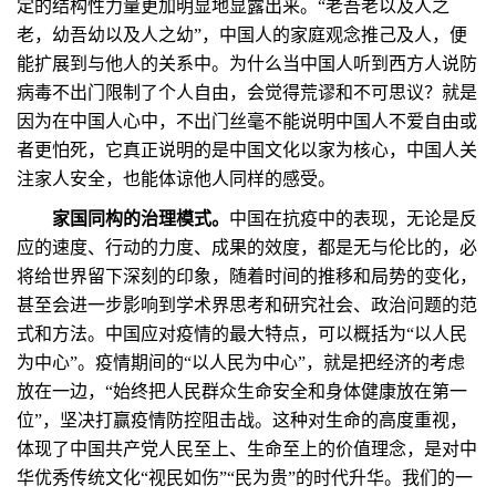
定的结构性力量更加明显地显露出来。“老吾老以及人之
老，幼吾幼以及人之幼”，中国人的家庭观念推己及人，便
能扩展到与他人的关系中。为什么当中国人听到西方人说防
病毒不出门限制了个人自由，会觉得荒谬和不可思议？就是
因为在中国人心中，不出门丝毫不能说明中国人不爱自由或
者更怕死，它真正说明的是中国文化以家为核心，中国人关
注家人安全，也能体谅他人同样的感受。
家国同构的治理模式。
中国在抗疫中的表现，无论是反
应的速度、行动的力度、成果的效度，都是无与伦比的，必
将给世界留下深刻的印象，随着时间的推移和局势的变化，
甚至会进一步影响到学术界思考和研究社会、政治问题的范
式和方法。中国应对疫情的最大特点，可以概括为“以人民
为中心”。疫情期间的“以人民为中心”，就是把经济的考虑
放在一边，“始终把人民群众生命安全和身体健康放在第一
位”，坚决打赢疫情防控阻击战。这种对生命的高度重视，
体现了中国共产党人民至上、生命至上的价值理念，是对中
华优秀传统文化“视民如伤”“民为贵”的时代升华。我们的一