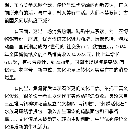
温，东方美学风靡全球，传统与现代交融的创新表达，正以
前所未有的活力与广度，融入美好生活。人们不禁要问：古
韵国风何以热度不减？
看表面，这是一场消费热潮。喝新中式茶饮、为一座博
物馆奔赴一座城，优秀传统文化魅力渐增；玩偶包挂、游戏
动画，国货潮品成为Z世代的“社交货币”。数据显示，2024
年全国博物馆文创产品销售收入34.28亿元，比上年增长
63.7％；有报告预计，到2028年，国潮市场规模将突破3万
亿元。老字号、新中式，文化流量正转化为实实在在的消费
增量。
看内里，潮流背后体现着深刻的文化自信。依托丰富文
化资源，很多设计者正以现代审美激活非遗资源。灵感来自
三星堆青铜神树花蕾及立鸟文物的“青铜啾”、“刺绣活化石”
水族马尾绣手提包、融入养生理念的药膳面包和四季香
囊……文化传承从被动守护转向主动创新，中华优秀传统文
化焕发新的生机活力。