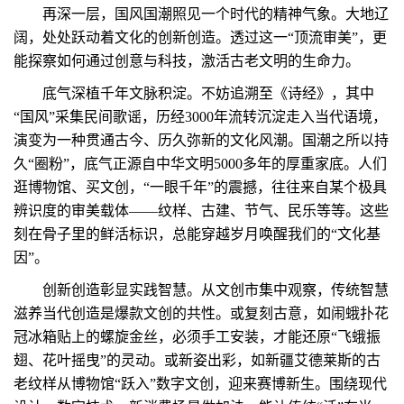
再深一层，国风国潮照见一个时代的精神气象。大地辽
阔，处处跃动着文化的创新创造。透过这一“顶流审美”，更
能探察如何通过创意与科技，激活古老文明的生命力。
底气深植千年文脉积淀。不妨追溯至《诗经》，其中
“国风”采集民间歌谣，历经3000年流转沉淀走入当代语境，
演变为一种贯通古今、历久弥新的文化风潮。国潮之所以持
久“圈粉”，底气正源自中华文明5000多年的厚重家底。人们
逛博物馆、买文创，“一眼千年”的震撼，往往来自某个极具
辨识度的审美载体——纹样、古建、节气、民乐等等。这些
刻在骨子里的鲜活标识，总能穿越岁月唤醒我们的“文化基
因”。
创新创造彰显实践智慧。从文创市集中观察，传统智慧
滋养当代创造是爆款文创的共性。或复刻古意，如闹蛾扑花
冠冰箱贴上的螺旋金丝，必须手工安装，才能还原“飞蛾振
翅、花叶摇曳”的灵动。或新姿出彩，如新疆艾德莱斯的古
老纹样从博物馆“跃入”数字文创，迎来赛博新生。围绕现代