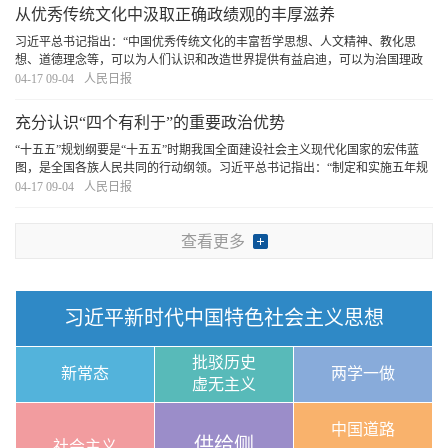
从优秀传统文化中汲取正确政绩观的丰厚滋养
习近平总书记指出：“中国优秀传统文化的丰富哲学思想、人文精神、教化思
想、道德理念等，可以为人们认识和改造世界提供有益启迪，可以为治国理政
提供有益启示”。我们要坚持古为今用、推陈出新，结合实际，不断从中华优秀
04-17 09-04
人民日报
传统文化中汲取正确政绩观的丰厚滋养。
[详细]
充分认识“四个有利于”的重要政治优势
“十五五”规划纲要是“十五五”时期我国全面建设社会主义现代化国家的宏伟蓝
图，是全国各族人民共同的行动纲领。习近平总书记指出：“制定和实施五年规
划是我们党治国理政一条重要经验，是中国特色社会主义制度一个重要政治优
04-17 09-04
人民日报
势，有利于实现党的领导，有利于集中力量
[详细]
查看更多
习近平新时代中国特色社会主义思想
批驳历史
新常态
两学一做
虚无主义
中国道路
供给侧
社会主义