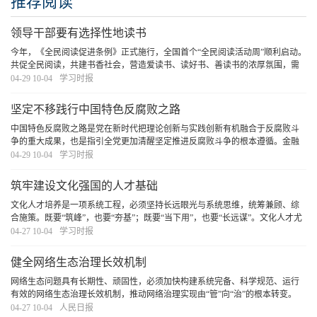
推荐阅读
领导干部要有选择性地读书
今年，《全民阅读促进条例》正式施行，全国首个“全民阅读活动周”顺利启动。
共促全民阅读，共建书香社会，营造爱读书、读好书、善读书的浓厚氛围，需
要领导干部率先垂范，既要在“爱读书”“善读书”上下功夫，更要在“读好书”上见
04-29 10-04
学习时报
真章。
[详细]
坚定不移践行中国特色反腐败之路
中国特色反腐败之路是党在新时代把理论创新与实践创新有机融合于反腐败斗
争的重大成果，也是指引全党更加清醒坚定推进反腐败斗争的根本遵循。金融
是深化整治腐败的重点领域，必须坚定不移践行中国特色反腐败之路，打好金
04-29 10-04
学习时报
融领域反腐败斗争攻坚战持久战总体战，为加快建
[详细]
筑牢建设文化强国的人才基础
文化人才培养是一项系统工程，必须坚持长远眼光与系统思维，统筹兼顾、综
合施策。既要“筑峰”，也要“夯基”；既要“当下用”，也要“长远谋”。文化人才尤
其是文艺人才的成长有其自身规律和特点，必须深刻洞察当前人才队伍呈现的
04-27 10-04
学习时报
新特点、面对的新形势、出现的新问题
[详细]
健全网络生态治理长效机制
网络生态问题具有长期性、顽固性，必须加快构建系统完备、科学规范、运行
有效的网络生态治理长效机制，推动网络治理实现由“管”向“治”的根本转变。
[详细]
04-27 10-04
人民日报