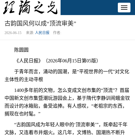
Toggl
naviga
古韵国风何以成“顶流审美”
2026-06-15 来源:
人民日报
作者:
陈圆圆
《人民日报》（2026年06月15日第05版）
于青年而言，涌动的国潮，是“平视世界的一代”对文化
主体性的主动寻根
1400多年前的文物，怎么变成文创市集的“顶流”？首届
中国新文创市集暨潮玩游园会上，基于隋代李静训闹蛾金钗
而设计的冰箱贴，备受追捧。有人感叹，“老祖宗的东西，
搁现在也时髦。”
“古韵国风成为年轻人眼中的‘顶流审美’”，既牵起千年
文脉，又连着市井烟火。这几年，文博热、国潮热不断升