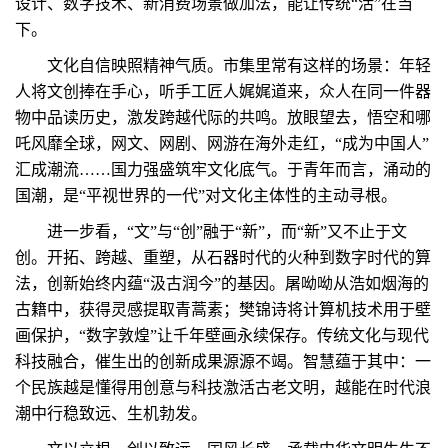
设计、数字技术、新消费场景做加法，能让传统“活”在当
下。
文化自信映照精神气质。市集里常有这样的场景：年轻
人将文创捧在手心，听手工匠人娓娓道来，众人在同一件器
物中品读历史，激发跨越代际的共鸣。放眼望去，悟空和哪
吒风靡全球，网文、网剧、网游在海外走红，“成为中国人”
汇成潮流……国力强盛筑牢文化底气。于青年而言，涌动的
国潮，是“平视世界的一代”对文化主体性的主动寻根。
进一步看，“文”与“创”融于“新”，而“新”又不止于文
创。开拓、跨越、重塑，从石器时代的火种到数字时代的算
法，创新始终内蕴“汲古润今”的基因。屠呦呦从浩如烟海的
古籍中，获得灵感提取青蒿素；樊锦诗将计算机技术用于壁
画保护，“数字敦煌”让千年壁画永续保存。传统文化与现代
科技融合，催生出的创新成果源源不竭。智慧蕴于其中：一
个民族越是懂得用创意与科技激活古老文明，越能在时代浪
潮中行稳致远、生机勃发。