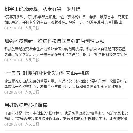
树牢正确政绩观，从走好第一步开始
“万事开头难，每门科学都是如此。”在《资本论》第一卷第一版序言中，马克思
如此写道。任何科学的事业，难就难在走好第一步。习近平总书记深刻指出：
“第一步走错了就不行。如果抱着当官谋利的想法，那做的一切事情都不会对。”
04-22 10-04
人民日报
对于党员干部而言，走好第一步是树立和
[详细]
加强科技创新、推进科技自立自强的原创性贡献
科技创新是提高社会生产力和综合国力的战略支撑，科技自立自强是国家强盛
之基、安全之要。习近平总书记在今年全国两会上指出：“中国的科技发展要在
国际上开展合作的同时，坚持独立自主、自立自强，更好承担起我们的历史责
04-22 10-04
人民日报
任。”这一重要论述，深刻揭示了加强科技创新
[详细]
“十五五”时期我国企业发展迎来重要机遇
企业是推动国家发展的重要力量。习近平总书记指出：“要抓住新一轮世界科技
革命带来的战略机遇，发挥企业主体作用，支持和引导创新要素向企业集聚，
不断增强企业创新动力、创新活力、创新实力。”“十五五”规划纲要确定了未来
04-20 09-04
人民日报
五年国家发展的主要目标和重大任务。随着
[详细]
用好政绩考核指挥棒
干部考核是引领干事创业的“指挥棒”，也是衡量政绩的“度量衡”。习近平总书记
指出：“要完善差异化考核评价体系，提高考核的针对性和科学性，让考核指挥
棒真正管用。”引导广大党员干部树立和践行正确政绩观，创造造福人民、群众
04-20 09-04
人民日报
公认的政绩，必须用好政绩考核指挥棒
[详细]