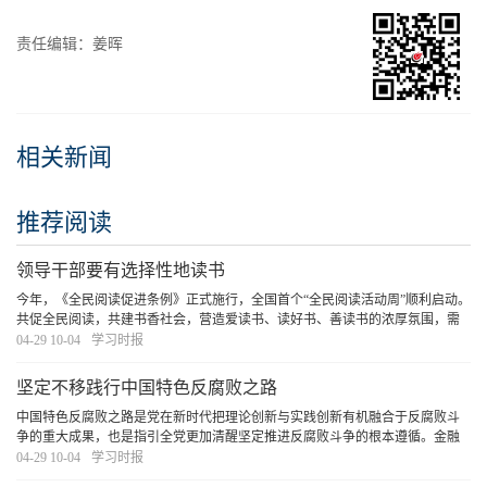
责任编辑：姜晖
相关新闻
推荐阅读
领导干部要有选择性地读书
今年，《全民阅读促进条例》正式施行，全国首个“全民阅读活动周”顺利启动。
共促全民阅读，共建书香社会，营造爱读书、读好书、善读书的浓厚氛围，需
要领导干部率先垂范，既要在“爱读书”“善读书”上下功夫，更要在“读好书”上见
04-29 10-04
学习时报
真章。
[详细]
坚定不移践行中国特色反腐败之路
中国特色反腐败之路是党在新时代把理论创新与实践创新有机融合于反腐败斗
争的重大成果，也是指引全党更加清醒坚定推进反腐败斗争的根本遵循。金融
是深化整治腐败的重点领域，必须坚定不移践行中国特色反腐败之路，打好金
04-29 10-04
学习时报
融领域反腐败斗争攻坚战持久战总体战，为加快建
[详细]