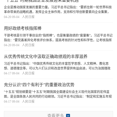
“十五五”时期我国企业发展迎来重要机遇
企业是推动国家发展的重要力量。习近平总书记指出：“要抓住新一轮世界科技
革命带来的战略机遇，发挥企业主体作用，支持和引导创新要素向企业集聚，
不断增强企业创新动力、创新活力、创新实力。”“十五五”规划纲要确定了未来
04-20 09-04
人民日报
五年国家发展的主要目标和重大任务。随着
[详细]
用好政绩考核指挥棒
干部考核是引领干事创业的“指挥棒”，也是衡量政绩的“度量衡”。习近平总书记
指出：“要完善差异化考核评价体系，提高考核的针对性和科学性，让考核指挥
棒真正管用。”引导广大党员干部树立和践行正确政绩观，创造造福人民、群众
04-20 09-04
人民日报
公认的政绩，必须用好政绩考核指挥棒
[详细]
从优秀传统文化中汲取正确政绩观的丰厚滋养
习近平总书记指出：“中国优秀传统文化的丰富哲学思想、人文精神、教化思
想、道德理念等，可以为人们认识和改造世界提供有益启迪，可以为治国理政
提供有益启示”。我们要坚持古为今用、推陈出新，结合实际，不断从中华优秀
04-17 09-04
人民日报
传统文化中汲取正确政绩观的丰厚滋养。
[详细]
充分认识“四个有利于”的重要政治优势
“十五五”规划纲要是“十五五”时期我国全面建设社会主义现代化国家的宏伟蓝
图，是全国各族人民共同的行动纲领。习近平总书记指出：“制定和实施五年规
划是我们党治国理政一条重要经验，是中国特色社会主义制度一个重要政治优
04-17 09-04
人民日报
势，有利于实现党的领导，有利于集中力量
[详细]
查看更多