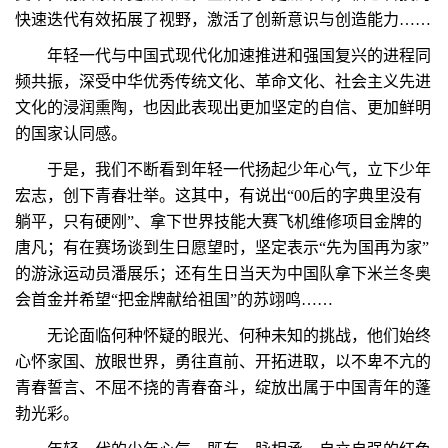
快速迭代有效拓展了视野，激活了创新意识与创造能力……
年轻一代与中国式现代化加速推进和强国复兴的进程同
频共振，深受中华优秀传统文化、革命文化、社会主义先进
文化的浸润熏陶，也因此表现出更加坚定的自信、更加鲜明
的国家认同感。
于是，我们不断看到年轻一代扬起少年心气，立下少年
宏志，创下青春壮举。这其中，有说出“00后的字典里没有
躺平，只有硬刚”、拿下世界技能大赛飞机维修项目金牌的
唐凡；有在赛场谈到生日愿望时，坚定表示“先为国再为家”
的游泳运动员潘展乐；还有生日当天为中国队拿下米兰冬奥
会首金并希望“把金牌献给祖国”的苏翊鸣……
无论面临何种怀疑的眼光、何种未知的挑战，他们始终
心怀家国、放眼世界，勇往直前、开拓进取，以不卑不亢的
青春誓言、不屈不挠的青春奋斗，绽放出属于中国青年的蓬
勃光彩。