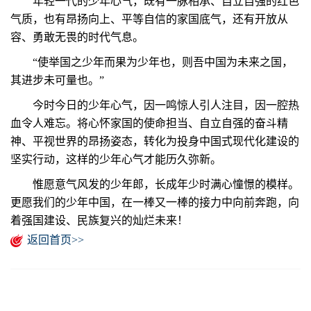
年轻一代的少年心气，既有一脉相承、自立自强的红色
气质，也有昂扬向上、平等自信的家国底气，还有开放从
容、勇敢无畏的时代气息。
“使举国之少年而果为少年也，则吾中国为未来之国，
其进步未可量也。”
今时今日的少年心气，因一鸣惊人引人注目，因一腔热
血令人难忘。将心怀家国的使命担当、自立自强的奋斗精
神、平视世界的昂扬姿态，转化为投身中国式现代化建设的
坚实行动，这样的少年心气才能历久弥新。
惟愿意气风发的少年郎，长成年少时满心憧憬的模样。
更愿我们的少年中国，在一棒又一棒的接力中向前奔跑，向
着强国建设、民族复兴的灿烂未来！
返回首页>>