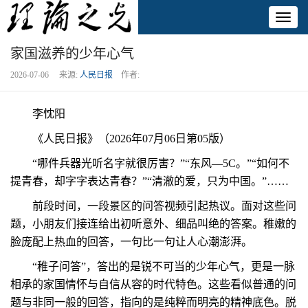
Toggl
naviga
家国滋养的少年心气
2026-07-06 来源:
人民日报
作者:
李忱阳
《人民日报》（2026年07月06日第05版）
“哪件兵器光听名字就很厉害？”“东风—5C。”“如何不
提青春，却字字表达青春？”“清澈的爱，只为中国。”……
前段时间，一段景区的问答视频引起热议。面对这些问
题，小朋友们接连给出初听意外、细品叫绝的答案。稚嫩的
脸庞配上热血的回答，一句比一句让人心潮澎湃。
“稚子问答”，答出的是锐不可当的少年心气，更是一脉
相承的家国情怀与自信从容的时代特色。这些看似普通的问
题与非同一般的回答，指向的是纯粹而明亮的精神底色。脱