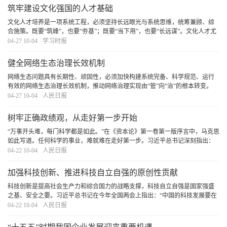
筑牢建设文化强国的人才基础
文化人才培养是一项系统工程，必须坚持长远眼光与系统思维，统筹兼顾、综
合施策。既要“筑峰”，也要“夯基”；既要“当下用”，也要“长远谋”。文化人才尤
其是文艺人才的成长有其自身规律和特点，必须深刻洞察当前人才队伍呈现的
04-27 10-04
学习时报
新特点、面对的新形势、出现的新问题
[详细]
健全网络生态治理长效机制
网络生态问题具有长期性、顽固性，必须加快构建系统完备、科学规范、运行
有效的网络生态治理长效机制，推动网络治理实现由“管”向“治”的根本转变。
[详细]
04-27 10-04
人民日报
树牢正确政绩观，从走好第一步开始
“万事开头难，每门科学都是如此。”在《资本论》第一卷第一版序言中，马克思
如此写道。任何科学的事业，难就难在走好第一步。习近平总书记深刻指出：
“第一步走错了就不行。如果抱着当官谋利的想法，那做的一切事情都不会对。”
04-22 10-04
人民日报
对于党员干部而言，走好第一步是树立和
[详细]
加强科技创新、推进科技自立自强的原创性贡献
科技创新是提高社会生产力和综合国力的战略支撑，科技自立自强是国家强盛
之基、安全之要。习近平总书记在今年全国两会上指出：“中国的科技发展要在
国际上开展合作的同时，坚持独立自主、自立自强，更好承担起我们的历史责
04-22 10-04
人民日报
任。”这一重要论述，深刻揭示了加强科技创新
[详细]