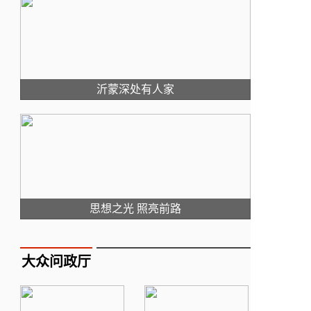
沂蒙深处有人家
思想之光 照亮前路
大众问政厅