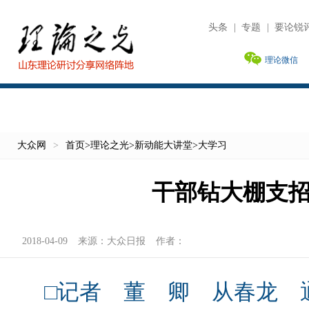
头条
|
专题
|
要论锐
理论微信
大众网
>
首页
>
理论之光
>
新动能大讲堂
>
大学习
干部钻大棚支
2018-04-09
来源：
大众日报
作者：
□记者 董 卿 从春龙 通